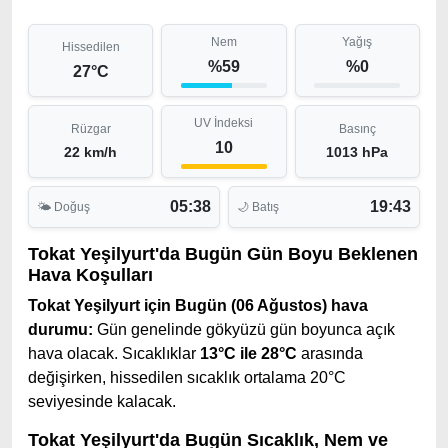
Nem
Yağış
Hissedilen
%59
%0
27°C
UV İndeksi
Rüzgar
Basınç
10
22 km/h
1013 hPa
05:38
19:43
🌤 Doğuş
🌙 Batış
Tokat Yeşilyurt'da Bugün Gün Boyu Beklenen
Hava Koşulları
Tokat Yeşilyurt için Bugün (06 Ağustos) hava
durumu:
Gün genelinde gökyüzü gün boyunca açık
hava olacak. Sıcaklıklar
13°C ile 28°C
arasında
değişirken, hissedilen sıcaklık ortalama 20°C
seviyesinde kalacak.
Tokat Yeşilyurt'da Bugün Sıcaklık, Nem ve