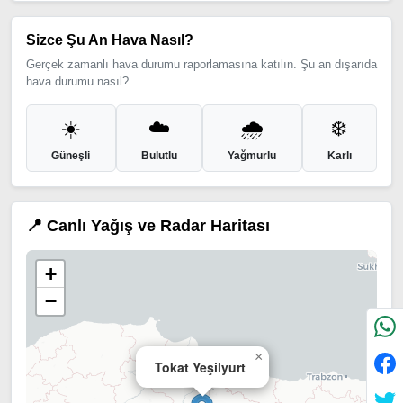
Sizce Şu An Hava Nasıl?
Gerçek zamanlı hava durumu raporlamasına katılın. Şu an dışarıda
hava durumu nasıl?
☀️
☁️
🌧️
❄️
Güneşli
Bulutlu
Yağmurlu
Karlı
📍 Canlı Yağış ve Radar Haritası
+
−
×
Tokat Yeşilyurt