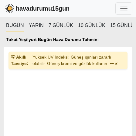
havadurumu15gun
BUGÜN
YARIN
7 GÜNLÜK
10 GÜNLÜK
15 GÜNLÜ
Tokat Yeşilyurt Bugün Hava Durumu Tahmini
💡 Akıllı
Yüksek UV İndeksi: Güneş ışınları zararlı
Tavsiye:
olabilir. Güneş kremi ve gözlük kullanın. 🕶️☀️