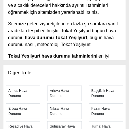
ve sıcaklık dereceleri hakkında ayrıntılı tahminleri
öğrenmek için sitemizden yararlanabilirsiniz.
Sitemize gelen ziyaretçilerin en fazla şu sorulara yanıt
aradıkları tespit edilmiştir: Tokat Yeşilyurt bugün hava
durumu
hava durumu Tokat Yeşilyurt
, bugün hava
durumu nasıl, meteoroloji Tokat Yeşilyurt
Tokat Yeşilyurt hava durumu tahminlerini
en iyi
yapan site; hava durumu 15 günlük sitesidir.
Hava
durumu
tahminlerini haftalık, aylık ve saatlik hava
Diğer İlçeler
durumu olarak ziyaretçilerine aktarıyor. Hava durumu 7
günlük, hava durumu 10 günlük hava durumu 15 güne
kadar uzatılmış hava tahminleri ile tahminlerinin
Almus Hava
Artova Hava
Başçiftlik Hava
Durumu
Durumu
Durumu
yanında daha fazla ayrıntının yer aldığı saatlik hava
durumu tahminlerini bulabilirsiniz. Bu sitede yer alan
Erbaa Hava
Niksar Hava
Pazar Hava
geniş tahmin süreleri, kolay ve anlaşılır görseller ile
Durumu
Durumu
Durumu
ziyaretçilerine kaliteli hizmet sunuyor. Ayrıca sitede
güncel Türkiye uydu radar görüntüleri ile bulutların
Reşadiye Hava
Sulusaray Hava
Turhal Hava