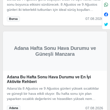
sonu boyunca etkisini sürdürecek. 8 Ağustos ve 9 Ağustos
günleri iki tekerlekli tutkunları için ideal sürüş koşulları
sunuyor. Yağış beklenmezken rüzgar ve sıcaklık değerlerine
07.08.2026
Bursa
dikkat etmek gerekiyor.
Adana Hafta Sonu Hava Durumu ve
Güneşli Manzara
Adana Bu Hafta Sonu Hava Durumu ve En İyi
Aktivite Rehberi
Adana'da 8 Ağustos ve 9 Ağustos günleri yüksek sıcaklıklar
ve güneşli bir hava etkili oluyor. Bu hafta sonu için plan
yaparken sıcaklık değerlerini ve hissedilen yüksek nem
oranını göz önünde bulundurarak en keyifli aktiviteleri sizler
07.08.2026
Adana
için derledik.