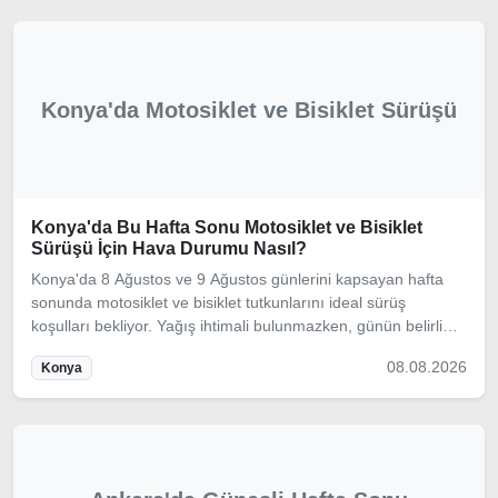
Konya'da Motosiklet ve Bisiklet Sürüşü
Konya'da Bu Hafta Sonu Motosiklet ve Bisiklet
Sürüşü İçin Hava Durumu Nasıl?
Konya'da 8 Ağustos ve 9 Ağustos günlerini kapsayan hafta
sonunda motosiklet ve bisiklet tutkunlarını ideal sürüş
koşulları bekliyor. Yağış ihtimali bulunmazken, günün belirli
saatlerindeki rüzgar ve sıcaklık değerlerine dikkat etmek
08.08.2026
Konya
gerekiyor.