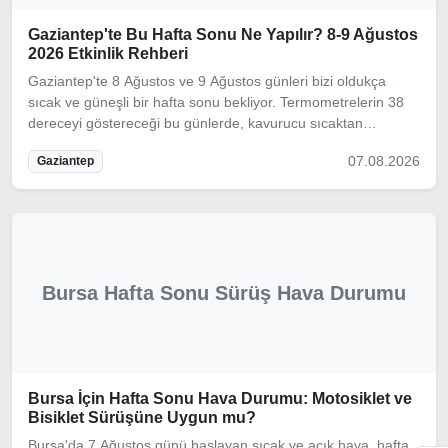
Gaziantep'te Bu Hafta Sonu Ne Yapılır? 8-9 Ağustos
2026 Etkinlik Rehberi
Gaziantep'te 8 Ağustos ve 9 Ağustos günleri bizi oldukça
sıcak ve güneşli bir hafta sonu bekliyor. Termometrelerin 38
dereceyi göstereceği bu günlerde, kavurucu sıcaktan
etkilenmeden yapabileceğiniz en iyi aktivite ve etkinlikleri
07.08.2026
Gaziantep
derledik.
Bursa Hafta Sonu Sürüş Hava Durumu
Bursa İçin Hafta Sonu Hava Durumu: Motosiklet ve
Bisiklet Sürüşüne Uygun mu?
Bursa'da 7 Ağustos günü başlayan sıcak ve açık hava, hafta