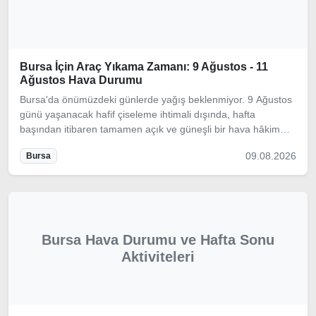
Bursa İçin Araç Yıkama Zamanı: 9 Ağustos - 11
Ağustos Hava Durumu
Bursa'da önümüzdeki günlerde yağış beklenmiyor. 9 Ağustos
günü yaşanacak hafif çiseleme ihtimali dışında, hafta
başından itibaren tamamen açık ve güneşli bir hava hâkim
olacak. Aracınızı parlatmak için en ideal günleri yazımızda
09.08.2026
Bursa
inceledik.
Bursa Hava Durumu ve Hafta Sonu
Aktiviteleri