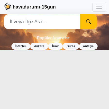
havadurumu15gun
Popüler Aramalar:
İstanbul
Ankara
İzmir
Bursa
Antalya