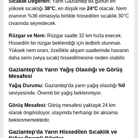
Sıcaklık Değerleri:
Yarın Gaziantep'da günün en
yüksek sıcaklığı
38°C
, en düşük ise
24°C
olacak. Nem
oranının %36 olmasıyla birlikte hissedilen sıcaklık 30°C
civarında seyredecek.
Rüzgar ve Nem:
Rüzgar saatte 32 km hızla esecek.
Hissedilir bir rüzgar beklendiği için tedbirli olunmalı.
Yüksek nem oranı, özellikle akşam saatlerinde havanın
daha serin (veya sıcak) hissedilmesine neden olabilir.
Gaziantep'da Yarın Yağış Olasılığı ve Görüş
Mesafesi
Yağış Durumu:
Gaziantep'da yarın yağış olasılığı
%0
seviyesinde. Önemli bir yağış beklenmiyor.
Görüş Mesafesi:
Görüş mesafesi yaklaşık 24 km
olarak öngörülüyor, ulaşımda herhangi bir aksama
beklenmemektedir.
Gaziantep'da Yarın Hissedilen Sıcaklık ve