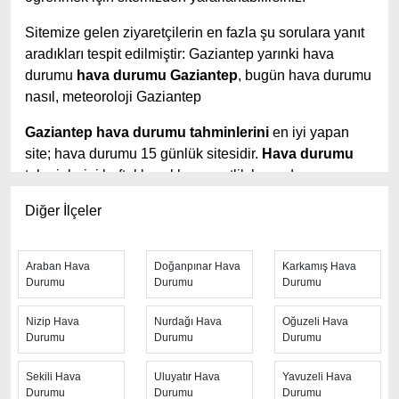
Sitemize gelen ziyaretçilerin en fazla şu sorulara yanıt
aradıkları tespit edilmiştir: Gaziantep yarınki hava
durumu
hava durumu Gaziantep
, bugün hava durumu
nasıl, meteoroloji Gaziantep
Gaziantep hava durumu tahminlerini
en iyi yapan
site; hava durumu 15 günlük sitesidir.
Hava durumu
tahminlerini haftalık, aylık ve saatlik hava durumu
olarak ziyaretçilerine aktarıyor. Hava durumu 7 günlük,
Diğer İlçeler
hava durumu 10 günlük hava durumu 15 güne kadar
uzatılmış hava tahminleri ile tahminlerinin yanında
daha fazla ayrıntının yer aldığı saatlik hava durumu
Araban Hava
Doğanpınar Hava
Karkamış Hava
tahminlerini bulabilirsiniz. Bu sitede yer alan geniş
Durumu
Durumu
Durumu
tahmin süreleri, kolay ve anlaşılır görseller ile
Nizip Hava
Nurdağı Hava
Oğuzeli Hava
ziyaretçilerine kaliteli hizmet sunuyor. Ayrıca sitede
Durumu
Durumu
Durumu
güncel Türkiye uydu radar görüntüleri ile bulutların
hareket yönü, yağış ve fırtına takibi yapılabilmektedir.
Sekili Hava
Uluyatır Hava
Yavuzeli Hava
Durumu
Durumu
Durumu