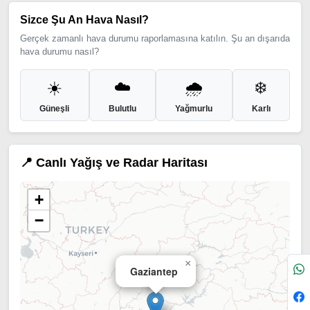
Sizce Şu An Hava Nasıl?
Gerçek zamanlı hava durumu raporlamasına katılın. Şu an dışarıda
hava durumu nasıl?
☀️
☁️
🌧️
❄️
Güneşli
Bulutlu
Yağmurlu
Karlı
📍 Canlı Yağış ve Radar Haritası
+
−
×
Gaziantep