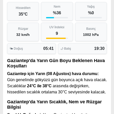
Nem
Yağış
Hissedilen
%36
%0
35°C
UV İndeksi
Rüzgar
Basınç
9
32 km/h
1002 hPa
05:41
19:30
🌤 Doğuş
🌙 Batış
Gaziantep'da Yarın Gün Boyu Beklenen Hava
Koşulları
Gaziantep için Yarın (08 Ağustos) hava durumu:
Gün genelinde gökyüzü gün boyunca açık hava olacak.
Sıcaklıklar
24°C ile 38°C
arasında değişirken,
hissedilen sıcaklık ortalama 30°C seviyesinde kalacak.
Gaziantep'da Yarın Sıcaklık, Nem ve Rüzgar
Bilgisi