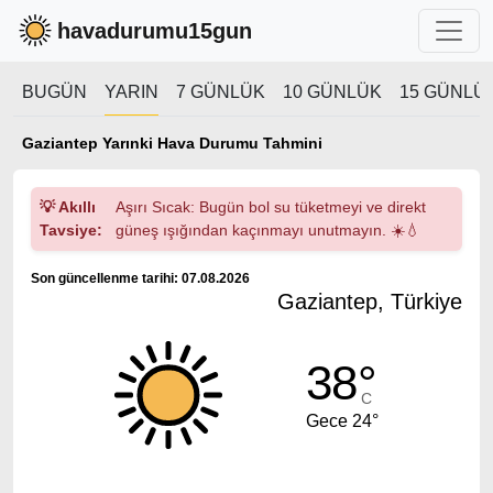
havadurumu15gun
BUGÜN
YARIN
7 GÜNLÜK
10 GÜNLÜK
15 GÜNLÜ
Gaziantep Yarınki Hava Durumu Tahmini
💡 Akıllı
Aşırı Sıcak: Bugün bol su tüketmeyi ve direkt
Tavsiye:
güneş ışığından kaçınmayı unutmayın. ☀️💧
Son güncellenme tarihi: 07.08.2026
Gaziantep, Türkiye
38°
C
Gece 24°