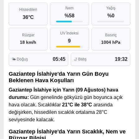
Nem
Yağış
Hissedilen
%58
%0
36°C
UV İndeksi
Rüzgar
Basınç
9
18 km/h
1004 hPa
05:45
19:32
🌤 Doğuş
🌙 Batış
Gaziantep İslahiye'da Yarın Gün Boyu
Beklenen Hava Koşulları
Gaziantep İslahiye için Yarın (09 Ağustos) hava
durumu:
Gün genelinde gökyüzü gün boyunca açık
hava olacak. Sıcaklıklar
21°C ile 38°C
arasında
değişirken, hissedilen sıcaklık ortalama 28°C
seviyesinde kalacak.
Gaziantep İslahiye'da Yarın Sıcaklık, Nem ve
Rüzgar Bilgisi