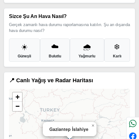
Sizce Şu An Hava Nasıl?
Gerçek zamanlı hava durumu raporlamasına katılın. Şu an dışarıda
hava durumu nasıl?
☀️
☁️
🌧️
❄️
Güneşli
Bulutlu
Yağmurlu
Karlı
📍 Canlı Yağış ve Radar Haritası
+
−
×
Gaziantep İslahiye