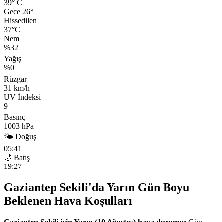
39°
C
Gece 26°
Hissedilen
37°C
Nem
%32
Yağış
%0
Rüzgar
31 km/h
UV İndeksi
9
Basınç
1003 hPa
🌤 Doğuş
05:41
🌙 Batış
19:27
Gaziantep Sekili'da Yarın Gün Boyu
Beklenen Hava Koşulları
Gaziantep Sekili için Yarın (10 Ağustos) hava durumu:
Gün