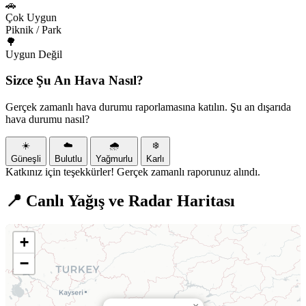
🚗
Çok Uygun
Piknik / Park
🌳
Uygun Değil
Sizce Şu An Hava Nasıl?
Gerçek zamanlı hava durumu raporlamasına katılın. Şu an dışarıda
hava durumu nasıl?
☀️
☁️
🌧️
❄️
Güneşli
Bulutlu
Yağmurlu
Karlı
Katkınız için teşekkürler! Gerçek zamanlı raporunuz alındı.
📍 Canlı Yağış ve Radar Haritası
+
−