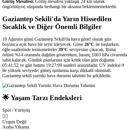
Görüş Mesafesi:
Görüş mesafesi yaklaşık 24 km olarak
öngörülüyor, ulaşımda herhangi bir aksama beklenmemektedir.
Gaziantep Sekili'da Yarın Hissedilen
Sıcaklık ve Diğer Önemli Bilgiler
10 Ağustos günü Gaziantep Sekili'da hava genel olarak gün
boyunca açık hava bir seyir izleyecek. Güne
26°C
ile başlarken,
öğle saatlerinde termometreler
39°C
seviyesine çıkacak. Bulut
örtüsü %14 oranında dağılım gösterirken, basınç 1003 hPa civarında
sabit kalacak. Günlük planlarınız için kritik olan gün doğumu
05:41:52 ve gün batımı 19:27:09 saatleri arasındadır. UV indeksi 9
ile yüksek seviyede; güneş ışınlarına karşı dikkatli olunmalı.
Gaziantep sekili yarınki hava durumu tahmini bu şekildedir.
🌟 Yaşam Tarzı Endeksleri
Spor / Yürüyüş
🏃‍♂️
Uygun Değil
Araba Yıkama