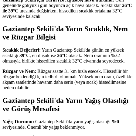
genelinde gökyüzü gün boyunca açık hava olacak. Sıcaklıklar
26°C
ile 39°C
arasında değişirken, hissedilen sıcaklık ortalama 32°C
seviyesinde kalacak.
Gaziantep Sekili'da Yarın Sıcaklık, Nem
ve Rüzgar Bilgisi
Sıcaklık Değerleri:
Yarın Gaziantep Sekili'da günün en yüksek
sıcaklığı
39°C
, en düşük ise
26°C
olacak. Nem oranının %32
olmasıyla birlikte hissedilen sıcaklık 32°C civarında seyredecek.
Rüzgar ve Nem:
Rüzgar saatte 31 km hızla esecek. Hissedilir bir
rüzgar beklendiği için tedbirli olunmalı. Yüksek nem oranı, özellikle
akşam saatlerinde havanın daha serin (veya sıcak) hissedilmesine
neden olabilir.
Gaziantep Sekili'da Yarın Yağış Olasılığı
ve Görüş Mesafesi
Yağış Durumu:
Gaziantep Sekili'da yarın yağış olasılığı
%0
seviyesinde. Önemli bir yağış beklenmiyor.