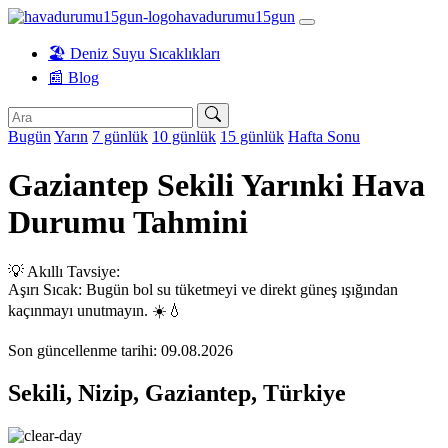
havadurumu15gun
🏖️ Deniz Suyu Sıcaklıkları
📰 Blog
Bugün
Yarın
7 günlük
10 günlük
15 günlük
Hafta Sonu
Gaziantep Sekili Yarınki Hava
Durumu Tahmini
💡 Akıllı Tavsiye:
Aşırı Sıcak: Bugün bol su tüketmeyi ve direkt güneş ışığından
kaçınmayı unutmayın. ☀️💧
Son güncellenme tarihi: 09.08.2026
Sekili, Nizip, Gaziantep, Türkiye