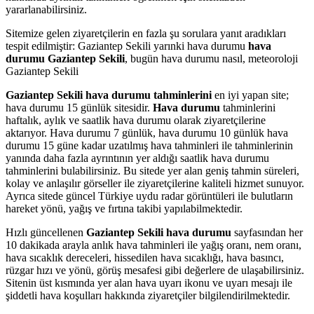
yararlanabilirsiniz.
Sitemize gelen ziyaretçilerin en fazla şu sorulara yanıt aradıkları
tespit edilmiştir: Gaziantep Sekili yarınki hava durumu
hava
durumu Gaziantep Sekili
, bugün hava durumu nasıl, meteoroloji
Gaziantep Sekili
Gaziantep Sekili hava durumu tahminlerini
en iyi yapan site;
hava durumu 15 günlük sitesidir.
Hava durumu
tahminlerini
haftalık, aylık ve saatlik hava durumu olarak ziyaretçilerine
aktarıyor. Hava durumu 7 günlük, hava durumu 10 günlük hava
durumu 15 güne kadar uzatılmış hava tahminleri ile tahminlerinin
yanında daha fazla ayrıntının yer aldığı saatlik hava durumu
tahminlerini bulabilirsiniz. Bu sitede yer alan geniş tahmin süreleri,
kolay ve anlaşılır görseller ile ziyaretçilerine kaliteli hizmet sunuyor.
Ayrıca sitede güncel Türkiye uydu radar görüntüleri ile bulutların
hareket yönü, yağış ve fırtına takibi yapılabilmektedir.
Hızlı güncellenen
Gaziantep Sekili hava durumu
sayfasından her
10 dakikada arayla anlık hava tahminleri ile yağış oranı, nem oranı,
hava sıcaklık dereceleri, hissedilen hava sıcaklığı, hava basıncı,
rüzgar hızı ve yönü, görüş mesafesi gibi değerlere de ulaşabilirsiniz.
Sitenin üst kısmında yer alan hava uyarı ikonu ve uyarı mesajı ile
şiddetli hava koşulları hakkında ziyaretçiler bilgilendirilmektedir.