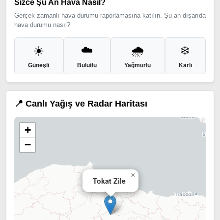
Sizce Şu An Hava Nasıl?
Gerçek zamanlı hava durumu raporlamasına katılın. Şu an dışarıda
hava durumu nasıl?
☀️
☁️
🌧️
❄️
Güneşli
Bulutlu
Yağmurlu
Karlı
📍 Canlı Yağış ve Radar Haritası
+
−
×
Tokat Zile