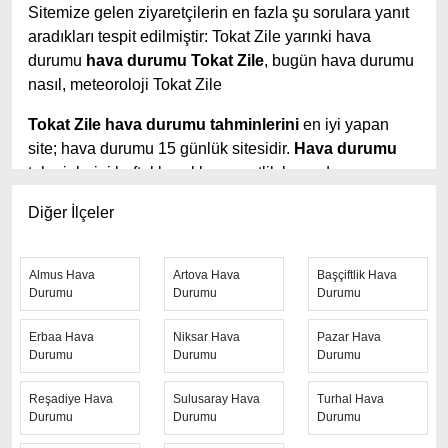
Sitemize gelen ziyaretçilerin en fazla şu sorulara yanıt
aradıkları tespit edilmiştir: Tokat Zile yarınki hava
durumu
hava durumu Tokat Zile
, bugün hava durumu
nasıl, meteoroloji Tokat Zile
Tokat Zile hava durumu tahminlerini
en iyi yapan
site; hava durumu 15 günlük sitesidir.
Hava durumu
tahminlerini haftalık, aylık ve saatlik hava durumu
olarak ziyaretçilerine aktarıyor. Hava durumu 7 günlük,
Diğer İlçeler
hava durumu 10 günlük hava durumu 15 güne kadar
uzatılmış hava tahminleri ile tahminlerinin yanında
daha fazla ayrıntının yer aldığı saatlik hava durumu
Almus Hava
Artova Hava
Başçiftlik Hava
tahminlerini bulabilirsiniz. Bu sitede yer alan geniş
Durumu
Durumu
Durumu
tahmin süreleri, kolay ve anlaşılır görseller ile
Erbaa Hava
Niksar Hava
Pazar Hava
ziyaretçilerine kaliteli hizmet sunuyor. Ayrıca sitede
Durumu
Durumu
Durumu
güncel Türkiye uydu radar görüntüleri ile bulutların
hareket yönü, yağış ve fırtına takibi yapılabilmektedir.
Reşadiye Hava
Sulusaray Hava
Turhal Hava
Durumu
Durumu
Durumu
Hızlı güncellenen
Tokat Zile hava durumu