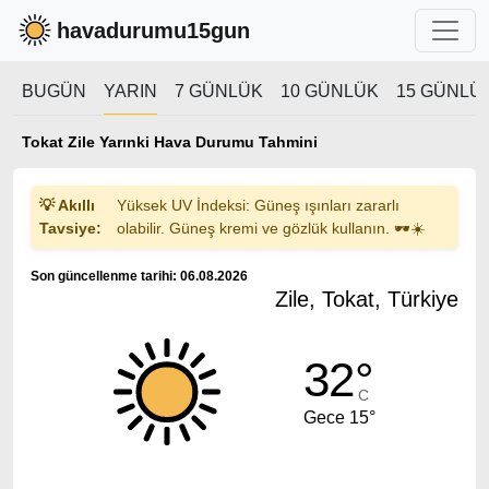
havadurumu15gun
BUGÜN
YARIN
7 GÜNLÜK
10 GÜNLÜK
15 GÜNLÜ
Tokat Zile Yarınki Hava Durumu Tahmini
💡 Akıllı
Yüksek UV İndeksi: Güneş ışınları zararlı
Tavsiye:
olabilir. Güneş kremi ve gözlük kullanın. 🕶️☀️
Son güncellenme tarihi: 06.08.2026
Zile, Tokat, Türkiye
32°
C
Gece 15°