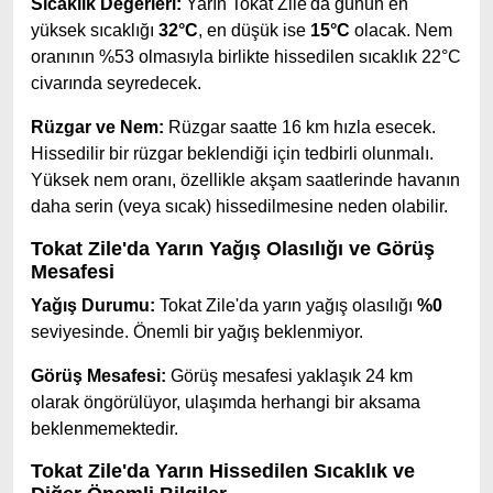
Sıcaklık Değerleri:
Yarın Tokat Zile'da günün en
yüksek sıcaklığı
32°C
, en düşük ise
15°C
olacak. Nem
oranının %53 olmasıyla birlikte hissedilen sıcaklık 22°C
civarında seyredecek.
Rüzgar ve Nem:
Rüzgar saatte 16 km hızla esecek.
Hissedilir bir rüzgar beklendiği için tedbirli olunmalı.
Yüksek nem oranı, özellikle akşam saatlerinde havanın
daha serin (veya sıcak) hissedilmesine neden olabilir.
Tokat Zile'da Yarın Yağış Olasılığı ve Görüş
Mesafesi
Yağış Durumu:
Tokat Zile'da yarın yağış olasılığı
%0
seviyesinde. Önemli bir yağış beklenmiyor.
Görüş Mesafesi:
Görüş mesafesi yaklaşık 24 km
olarak öngörülüyor, ulaşımda herhangi bir aksama
beklenmemektedir.
Tokat Zile'da Yarın Hissedilen Sıcaklık ve