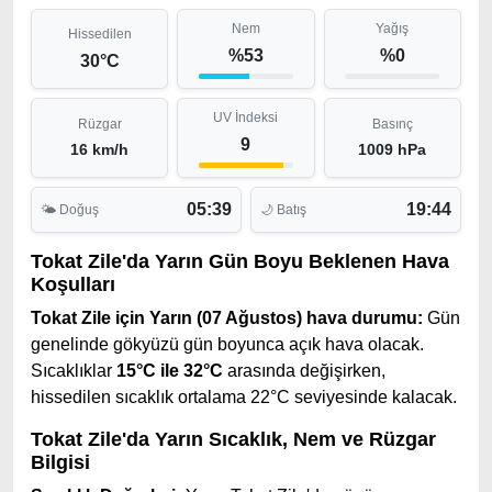
Nem
Yağış
Hissedilen
%53
%0
30°C
UV İndeksi
Rüzgar
Basınç
9
16 km/h
1009 hPa
05:39
19:44
🌤 Doğuş
🌙 Batış
Tokat Zile'da Yarın Gün Boyu Beklenen Hava
Koşulları
Tokat Zile için Yarın (07 Ağustos) hava durumu:
Gün
genelinde gökyüzü gün boyunca açık hava olacak.
Sıcaklıklar
15°C ile 32°C
arasında değişirken,
hissedilen sıcaklık ortalama 22°C seviyesinde kalacak.
Tokat Zile'da Yarın Sıcaklık, Nem ve Rüzgar
Bilgisi