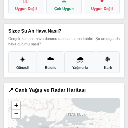
🏃‍♂️
🚗
🌳
Uygun Değil
Çok Uygun
Uygun Değil
Sizce Şu An Hava Nasıl?
Gerçek zamanlı hava durumu raporlamasına katılın. Şu an dışarıda
hava durumu nasıl?
☀️
☁️
🌧️
❄️
Güneşli
Bulutlu
Yağmurlu
Karlı
📍 Canlı Yağış ve Radar Haritası
+
−