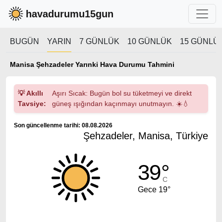
havadurumu15gun
BUGÜN
YARIN
7 GÜNLÜK
10 GÜNLÜK
15 GÜNLÜ
Manisa Şehzadeler Yarınki Hava Durumu Tahmini
💡 Akıllı
Aşırı Sıcak: Bugün bol su tüketmeyi ve direkt
Tavsiye:
güneş ışığından kaçınmayı unutmayın. ☀️💧
Son güncellenme tarihi: 08.08.2026
Şehzadeler, Manisa, Türkiye
39°
C
Gece 19°