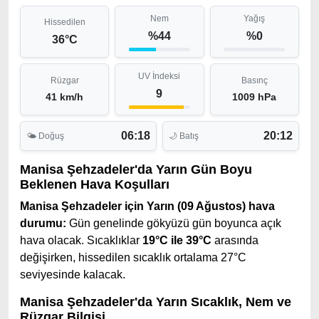
Nem
Yağış
Hissedilen
%44
%0
36°C
UV İndeksi
Rüzgar
Basınç
9
41 km/h
1009 hPa
06:18
20:12
🌤 Doğuş
🌙 Batış
Manisa Şehzadeler'da Yarın Gün Boyu
Beklenen Hava Koşulları
Manisa Şehzadeler için Yarın (09 Ağustos) hava
durumu:
Gün genelinde gökyüzü gün boyunca açık
hava olacak. Sıcaklıklar
19°C ile 39°C
arasında
değişirken, hissedilen sıcaklık ortalama 27°C
seviyesinde kalacak.
Manisa Şehzadeler'da Yarın Sıcaklık, Nem ve
Rüzgar Bilgisi