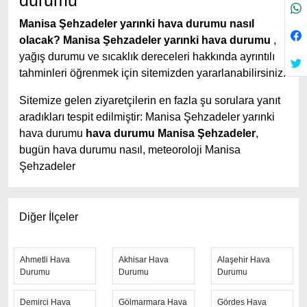
durumu
Manisa Şehzadeler yarınki hava durumu nasıl
olacak?
Manisa Şehzadeler yarınki hava durumu
,
yağış durumu ve sıcaklık dereceleri hakkında ayrıntılı
tahminleri öğrenmek için sitemizden yararlanabilirsiniz.
Sitemize gelen ziyaretçilerin en fazla şu sorulara yanıt
aradıkları tespit edilmiştir: Manisa Şehzadeler yarınki
hava durumu
hava durumu Manisa Şehzadeler
,
bugün hava durumu nasıl, meteoroloji Manisa
Şehzadeler
Manisa Şehzadeler hava durumu tahminlerini
en iyi
yapan site; hava durumu 15 günlük sitesidir.
Hava
Diğer İlçeler
durumu
tahminlerini haftalık, aylık ve saatlik hava
durumu olarak ziyaretçilerine aktarıyor. Hava durumu 7
günlük, hava durumu 10 günlük hava durumu 15 güne
Ahmetli Hava
Akhisar Hava
Alaşehir Hava
Durumu
Durumu
Durumu
kadar uzatılmış hava tahminleri ile tahminlerinin
yanında daha fazla ayrıntının yer aldığı saatlik hava
Demirci Hava
Gölmarmara Hava
Gördes Hava