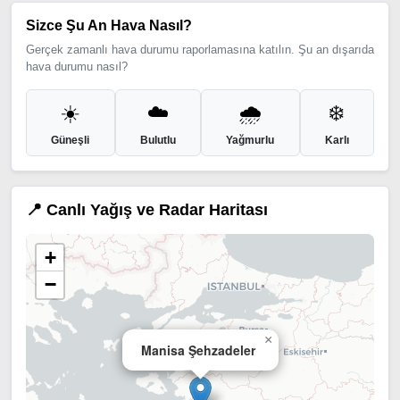
Sizce Şu An Hava Nasıl?
Gerçek zamanlı hava durumu raporlamasına katılın. Şu an dışarıda
hava durumu nasıl?
☀️
☁️
🌧️
❄️
Güneşli
Bulutlu
Yağmurlu
Karlı
📍 Canlı Yağış ve Radar Haritası
+
−
×
Manisa Şehzadeler