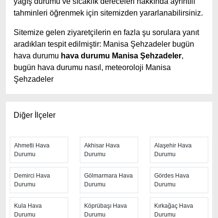
yağış durumu ve sıcaklık dereceleri hakkında ayrıntılı
tahminleri öğrenmek için sitemizden yararlanabilirsiniz.
Sitemize gelen ziyaretçilerin en fazla şu sorulara yanıt
aradıkları tespit edilmiştir: Manisa Şehzadeler bugün
hava durumu
hava durumu Manisa Şehzadeler
,
bugün hava durumu nasıl, meteoroloji Manisa
Şehzadeler
Manisa Şehzadeler hava durumu tahminlerini
en iyi
yapan site; hava durumu 15 günlük sitesidir.
Hava
Diğer İlçeler
durumu
tahminlerini haftalık, aylık ve saatlik hava
durumu olarak ziyaretçilerine aktarıyor. Hava durumu 7
günlük, hava durumu 10 günlük hava durumu 15 güne
Ahmetli Hava
Akhisar Hava
Alaşehir Hava
Durumu
Durumu
Durumu
kadar uzatılmış hava tahminleri ile tahminlerinin
yanında daha fazla ayrıntının yer aldığı saatlik hava
Demirci Hava
Gölmarmara Hava
Gördes Hava
durumu tahminlerini bulabilirsiniz. Bu sitede yer alan
Durumu
Durumu
Durumu
geniş tahmin süreleri, kolay ve anlaşılır görseller ile
ziyaretçilerine kaliteli hizmet sunuyor. Ayrıca sitede
Kula Hava
Köprübaşı Hava
Kırkağaç Hava
güncel Türkiye uydu radar görüntüleri ile bulutların
Durumu
Durumu
Durumu