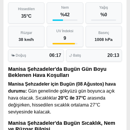
Nem
Yağış
Hissedilen
%42
%0
35°C
UV İndeksi
Rüzgar
Basınç
9
38 km/h
1008 hPa
06:17
20:13
🌤 Doğuş
🌙 Batış
Manisa Şehzadeler'da Bugün Gün Boyu
Beklenen Hava Koşulları
Manisa Şehzadeler için Bugün (08 Ağustos) hava
durumu:
Gün genelinde gökyüzü gün boyunca açık
hava olacak. Sıcaklıklar
20°C ile 37°C
arasında
değişirken, hissedilen sıcaklık ortalama 27°C
seviyesinde kalacak.
Manisa Şehzadeler'da Bugün Sıcaklık, Nem
ve Rüzgar Bilgisi