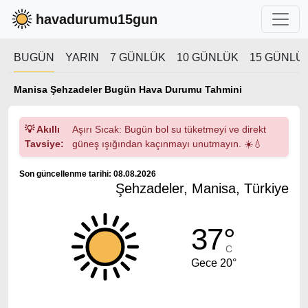
havadurumu15gun
BUGÜN
YARIN
7 GÜNLÜK
10 GÜNLÜK
15 GÜNLÜ
Manisa Şehzadeler Bugün Hava Durumu Tahmini
💡 Akıllı
Aşırı Sıcak: Bugün bol su tüketmeyi ve direkt
Tavsiye:
güneş ışığından kaçınmayı unutmayın. ☀️💧
Son güncellenme tarihi: 08.08.2026
Şehzadeler, Manisa, Türkiye
37°
C
Gece 20°