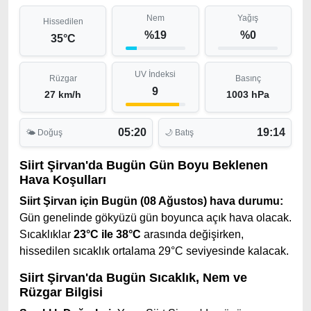
Nem
Yağış
Hissedilen
%19
%0
35°C
UV İndeksi
Rüzgar
Basınç
9
27 km/h
1003 hPa
05:20
19:14
🌤 Doğuş
🌙 Batış
Siirt Şirvan'da Bugün Gün Boyu Beklenen
Hava Koşulları
Siirt Şirvan için Bugün (08 Ağustos) hava durumu:
Gün genelinde gökyüzü gün boyunca açık hava olacak.
Sıcaklıklar
23°C ile 38°C
arasında değişirken,
hissedilen sıcaklık ortalama 29°C seviyesinde kalacak.
Siirt Şirvan'da Bugün Sıcaklık, Nem ve
Rüzgar Bilgisi