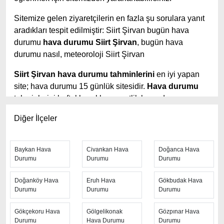
Sitemize gelen ziyaretçilerin en fazla şu sorulara yanıt
aradıkları tespit edilmiştir: Siirt Şirvan bugün hava
durumu
hava durumu Siirt Şirvan
, bugün hava
durumu nasıl, meteoroloji Siirt Şirvan
Siirt Şirvan hava durumu tahminlerini
en iyi yapan
site; hava durumu 15 günlük sitesidir.
Hava durumu
tahminlerini haftalık, aylık ve saatlik hava durumu
olarak ziyaretçilerine aktarıyor. Hava durumu 7 günlük,
Diğer İlçeler
hava durumu 10 günlük hava durumu 15 güne kadar
uzatılmış hava tahminleri ile tahminlerinin yanında
daha fazla ayrıntının yer aldığı saatlik hava durumu
Baykan Hava
Civankan Hava
Doğanca Hava
tahminlerini bulabilirsiniz. Bu sitede yer alan geniş
Durumu
Durumu
Durumu
tahmin süreleri, kolay ve anlaşılır görseller ile
Doğanköy Hava
Eruh Hava
Gökbudak Hava
ziyaretçilerine kaliteli hizmet sunuyor. Ayrıca sitede
Durumu
Durumu
Durumu
güncel Türkiye uydu radar görüntüleri ile bulutların
hareket yönü, yağış ve fırtına takibi yapılabilmektedir.
Gökçekoru Hava
Gölgelikonak
Gözpınar Hava
Durumu
Hava Durumu
Durumu