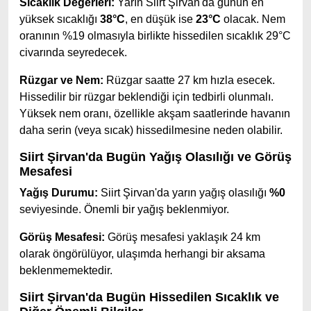
Sıcaklık Değerleri:
Yarın Siirt Şirvan'da günün en
yüksek sıcaklığı
38°C
, en düşük ise
23°C
olacak. Nem
oranının %19 olmasıyla birlikte hissedilen sıcaklık 29°C
civarında seyredecek.
Rüzgar ve Nem:
Rüzgar saatte 27 km hızla esecek.
Hissedilir bir rüzgar beklendiği için tedbirli olunmalı.
Yüksek nem oranı, özellikle akşam saatlerinde havanın
daha serin (veya sıcak) hissedilmesine neden olabilir.
Siirt Şirvan'da Bugün Yağış Olasılığı ve Görüş
Mesafesi
Yağış Durumu:
Siirt Şirvan'da yarın yağış olasılığı
%0
seviyesinde. Önemli bir yağış beklenmiyor.
Görüş Mesafesi:
Görüş mesafesi yaklaşık 24 km
olarak öngörülüyor, ulaşımda herhangi bir aksama
beklenmemektedir.
Siirt Şirvan'da Bugün Hissedilen Sıcaklık ve