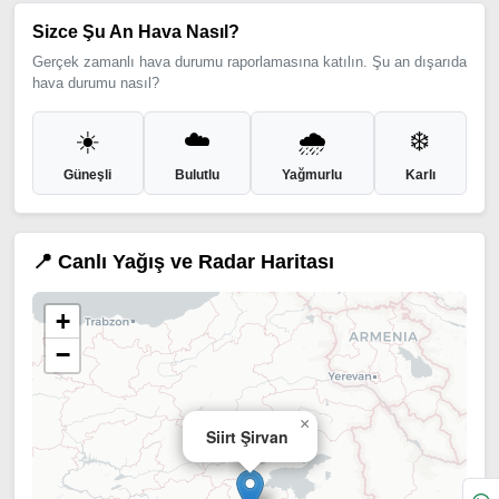
Sizce Şu An Hava Nasıl?
Gerçek zamanlı hava durumu raporlamasına katılın. Şu an dışarıda
hava durumu nasıl?
☀️
☁️
🌧️
❄️
Güneşli
Bulutlu
Yağmurlu
Karlı
📍 Canlı Yağış ve Radar Haritası
+
−
×
Siirt Şirvan