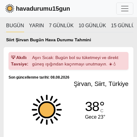
havadurumu15gun
BUGÜN
YARIN
7 GÜNLÜK
10 GÜNLÜK
15 GÜNLÜ
Siirt Şirvan Bugün Hava Durumu Tahmini
💡 Akıllı
Aşırı Sıcak: Bugün bol su tüketmeyi ve direkt
Tavsiye:
güneş ışığından kaçınmayı unutmayın. ☀️💧
Son güncellenme tarihi: 08.08.2026
Şirvan, Siirt, Türkiye
38°
C
Gece 23°