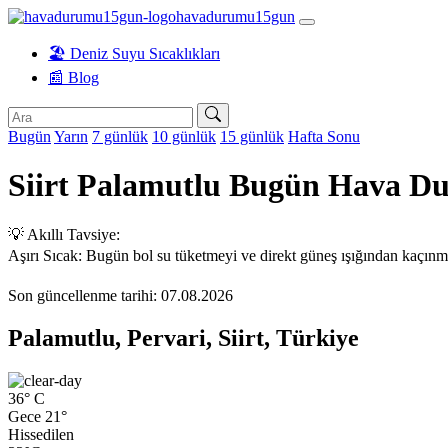
havadurumu15gun
🏖️ Deniz Suyu Sıcaklıkları
📰 Blog
Bugün
Yarın
7 günlük
10 günlük
15 günlük
Hafta Sonu
Siirt Palamutlu Bugün Hava D
💡 Akıllı Tavsiye:
Aşırı Sıcak: Bugün bol su tüketmeyi ve direkt güneş ışığından kaçın
Son güncellenme tarihi: 07.08.2026
Palamutlu, Pervari, Siirt, Türkiye
36°
C
Gece 21°
Hissedilen