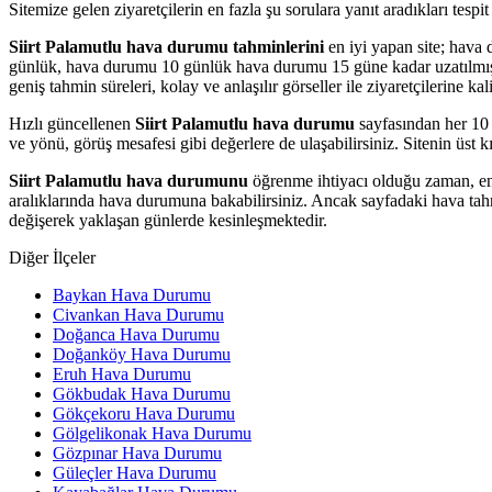
Sitemize gelen ziyaretçilerin en fazla şu sorulara yanıt aradıkları tes
Siirt Palamutlu hava durumu tahminlerini
en iyi yapan site; hava 
günlük, hava durumu 10 günlük hava durumu 15 güne kadar uzatılmış hav
geniş tahmin süreleri, kolay ve anlaşılır görseller ile ziyaretçilerine k
Hızlı güncellenen
Siirt Palamutlu hava durumu
sayfasından her 10 d
ve yönü, görüş mesafesi gibi değerlere de ulaşabilirsiniz. Sitenin üst k
Siirt Palamutlu hava durumunu
öğrenme ihtiyacı olduğu zaman, en 
aralıklarında hava durumuna bakabilirsiniz. Ancak sayfadaki hava tahm
değişerek yaklaşan günlerde kesinleşmektedir.
Diğer İlçeler
Baykan Hava Durumu
Civankan Hava Durumu
Doğanca Hava Durumu
Doğanköy Hava Durumu
Eruh Hava Durumu
Gökbudak Hava Durumu
Gökçekoru Hava Durumu
Gölgelikonak Hava Durumu
Gözpınar Hava Durumu
Güleçler Hava Durumu