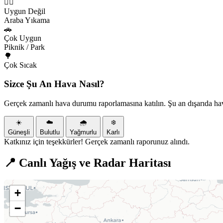
🏃‍♂️
Uygun Değil
Araba Yıkama
🚗
Çok Uygun
Piknik / Park
🌳
Çok Sıcak
Sizce Şu An Hava Nasıl?
Gerçek zamanlı hava durumu raporlamasına katılın. Şu an dışarıda ha
☀️
☁️
🌧️
❄️
Güneşli
Bulutlu
Yağmurlu
Karlı
Katkınız için teşekkürler! Gerçek zamanlı raporunuz alındı.
📍 Canlı Yağış ve Radar Haritası
+
−