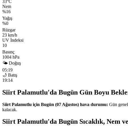
33°C
Nem
%16
Yağış
%0
Rüzgar
23 km/h
UV İndeksi
10
Basınç
1004 hPa
🌤 Doğuş
05:19
🌙 Batış
19:14
Siirt Palamutlu'da Bugün Gün Boyu Bekle
Siirt Palamutlu için Bugün (07 Ağustos) hava durumu:
Gün geneli
kalacak.
Siirt Palamutlu'da Bugün Sıcaklık, Nem ve