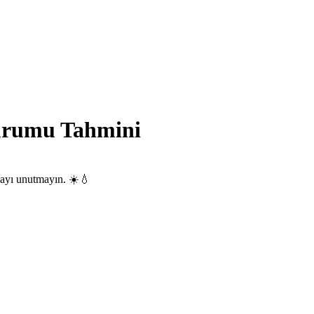
urumu Tahmini
mayı unutmayın. ☀️💧