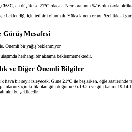
ğı
36°C
, en düşük ise
21°C
olacak. Nem oranının %16 olmasıyla birlikte
gar beklendiği için tedbirli olunmalı. Yüksek nem oranı, özellikle akşa
ve Görüş Mesafesi
e. Önemli bir yağış beklenmiyor.
 ulaşımda herhangi bir aksama beklenmemektedir.
lık ve Diğer Önemli Bilgiler
ık hava bir seyir izleyecek. Güne
21°C
ile başlarken, öğle saatlerinde 
planlarınız için kritik olan gün doğumu 05:19:25 ve gün batımı 19:14:1
tahmini bu şekildedir.