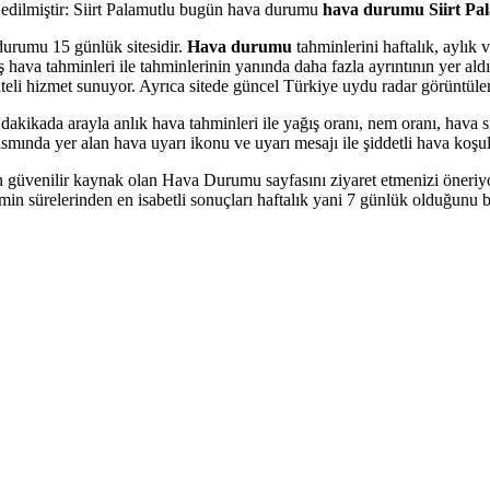
pit edilmiştir: Siirt Palamutlu bugün hava durumu
hava durumu Siirt Pa
durumu 15 günlük sitesidir.
Hava durumu
tahminlerini haftalık, aylık
a tahminleri ile tahminlerinin yanında daha fazla ayrıntının yer aldığı
aliteli hizmet sunuyor. Ayrıca sitede güncel Türkiye uydu radar görüntüleri
akikada arayla anlık hava tahminleri ile yağış oranı, nem oranı, hava sıc
ısmında yer alan hava uyarı ikonu ve uyarı mesajı ile şiddetli hava koşull
güvenilir kaynak olan Hava Durumu sayfasını ziyaret etmenizi öneriyo
in sürelerinden en isabetli sonuçları haftalık yani 7 günlük olduğunu b