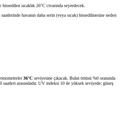
 hissedilen sıcaklık 26°C civarında seyredecek.
m saatlerinde havanın daha serin (veya sıcak) hissedilmesine neden
termometreler
36°C
seviyesine çıkacak. Bulut örtüsü %0 oranında
0 saatleri arasındadır. UV indeksi 10 ile yüksek seviyede; güneş