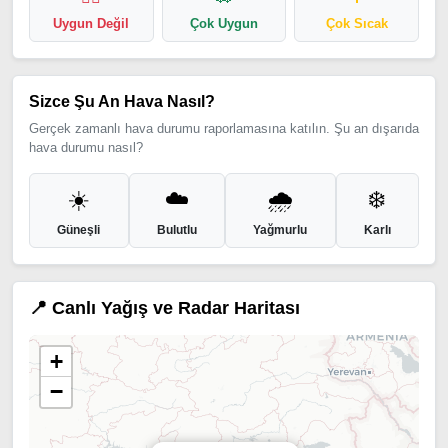
Uygun Değil
Çok Uygun
Çok Sıcak
Sizce Şu An Hava Nasıl?
Gerçek zamanlı hava durumu raporlamasına katılın. Şu an dışarıda
hava durumu nasıl?
☀️
☁️
🌧️
❄️
Güneşli
Bulutlu
Yağmurlu
Karlı
📍 Canlı Yağış ve Radar Haritası
+
−