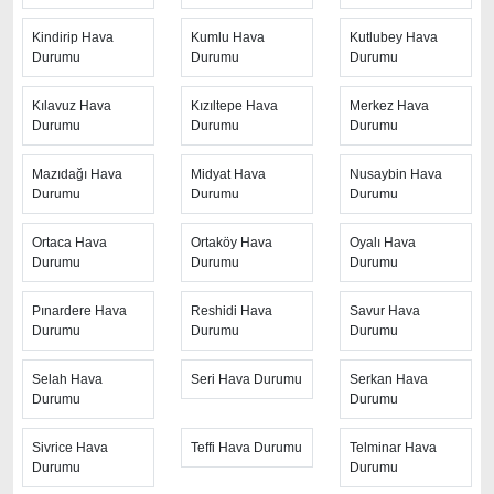
olduğunu belirtmek daha doğru olur. Diğer uzun süreli
hava tahminleri sık sık değişerek yaklaşan günlerde
Kindirip Hava
Kumlu Hava
Kutlubey Hava
Durumu
Durumu
Durumu
kesinleşmektedir.
Kılavuz Hava
Kızıltepe Hava
Merkez Hava
Durumu
Durumu
Durumu
Mazıdağı Hava
Midyat Hava
Nusaybin Hava
Durumu
Durumu
Durumu
Ortaca Hava
Ortaköy Hava
Oyalı Hava
Durumu
Durumu
Durumu
Pınardere Hava
Reshidi Hava
Savur Hava
Durumu
Durumu
Durumu
Selah Hava
Seri Hava Durumu
Serkan Hava
Durumu
Durumu
Sivrice Hava
Teffi Hava Durumu
Telminar Hava
Durumu
Durumu