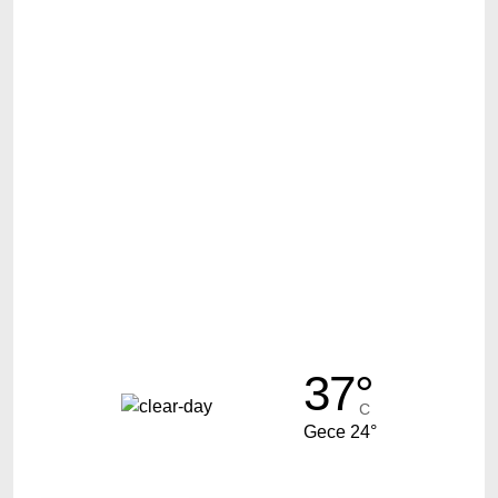
37°
C
Gece 24°