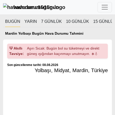
havadurumu15gun
BUGÜN
YARIN
7 GÜNLÜK
10 GÜNLÜK
15 GÜNLÜ
Mardin Yolbaşı Bugün Hava Durumu Tahmini
💡 Akıllı
Aşırı Sıcak: Bugün bol su tüketmeyi ve direkt
Tavsiye:
güneş ışığından kaçınmayı unutmayın. ☀️💧
Son güncellenme tarihi: 08.08.2026
Yolbaşı, Midyat, Mardin, Türkiye