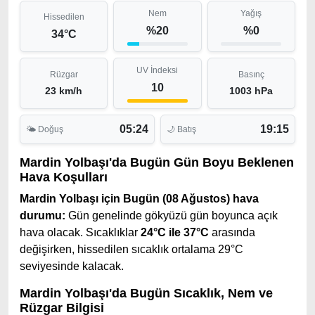
Nem
Yağış
Hissedilen
%20
%0
34°C
UV İndeksi
Rüzgar
Basınç
10
23 km/h
1003 hPa
05:24
19:15
🌤 Doğuş
🌙 Batış
Mardin Yolbaşı'da Bugün Gün Boyu Beklenen
Hava Koşulları
Mardin Yolbaşı için Bugün (08 Ağustos) hava
durumu:
Gün genelinde gökyüzü gün boyunca açık
hava olacak. Sıcaklıklar
24°C ile 37°C
arasında
değişirken, hissedilen sıcaklık ortalama 29°C
seviyesinde kalacak.
Mardin Yolbaşı'da Bugün Sıcaklık, Nem ve
Rüzgar Bilgisi