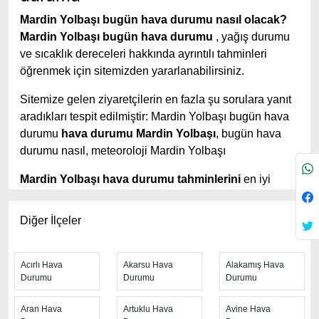
Mardin Yolbaşı bugün hava durumu nasıl olacak?
Mardin Yolbaşı bugün hava durumu
, yağış durumu
ve sıcaklık dereceleri hakkında ayrıntılı tahminleri
öğrenmek için sitemizden yararlanabilirsiniz.
Sitemize gelen ziyaretçilerin en fazla şu sorulara yanıt
aradıkları tespit edilmiştir: Mardin Yolbaşı bugün hava
durumu
hava durumu Mardin Yolbaşı
, bugün hava
durumu nasıl, meteoroloji Mardin Yolbaşı
Mardin Yolbaşı hava durumu tahminlerini
en iyi
yapan site; hava durumu 15 günlük sitesidir.
Hava
durumu
tahminlerini haftalık, aylık ve saatlik hava
Diğer İlçeler
durumu olarak ziyaretçilerine aktarıyor. Hava durumu 7
günlük, hava durumu 10 günlük hava durumu 15 güne
kadar uzatılmış hava tahminleri ile tahminlerinin
Acırlı Hava
Akarsu Hava
Alakamış Hava
Durumu
Durumu
Durumu
yanında daha fazla ayrıntının yer aldığı saatlik hava
durumu tahminlerini bulabilirsiniz. Bu sitede yer alan
Aran Hava
Artuklu Hava
Avine Hava
geniş tahmin süreleri, kolay ve anlaşılır görseller ile