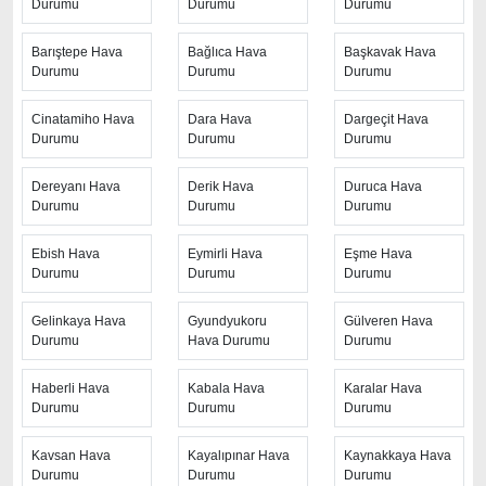
Durumu
Durumu
Durumu
ziyaretçilerine kaliteli hizmet sunuyor. Ayrıca sitede
güncel Türkiye uydu radar görüntüleri ile bulutların
Barıştepe Hava
Bağlıca Hava
Başkavak Hava
hareket yönü, yağış ve fırtına takibi yapılabilmektedir.
Durumu
Durumu
Durumu
Hızlı güncellenen
Mardin Yolbaşı hava durumu
Cinatamiho Hava
Dara Hava
Dargeçit Hava
Durumu
Durumu
Durumu
sayfasından her 10 dakikada arayla anlık hava
tahminleri ile yağış oranı, nem oranı, hava sıcaklık
Dereyanı Hava
Derik Hava
Duruca Hava
dereceleri, hissedilen hava sıcaklığı, hava basıncı,
Durumu
Durumu
Durumu
rüzgar hızı ve yönü, görüş mesafesi gibi değerlere de
ulaşabilirsiniz. Sitenin üst kısmında yer alan hava uyarı
Ebish Hava
Eymirli Hava
Eşme Hava
ikonu ve uyarı mesajı ile şiddetli hava koşulları
Durumu
Durumu
Durumu
hakkında ziyaretçiler bilgilendirilmektedir.
Gelinkaya Hava
Gyundyukoru
Gülveren Hava
Mardin Yolbaşı hava durumunu
Durumu
Hava Durumu
öğrenme ihtiyacı
Durumu
olduğu zaman, en güvenilir kaynak olan Hava Durumu
Haberli Hava
Kabala Hava
Karalar Hava
sayfasını ziyaret etmenizi öneriyoruz. Saatlik, günlük ve
Durumu
Durumu
Durumu
aylık hava durumu gibi farklı zaman aralıklarında hava
durumuna bakabilirsiniz. Ancak sayfadaki hava tahmin
Kavsan Hava
Kayalıpınar Hava
Kaynakkaya Hava
sürelerinden en isabetli sonuçları haftalık yani 7 günlük
Durumu
Durumu
Durumu