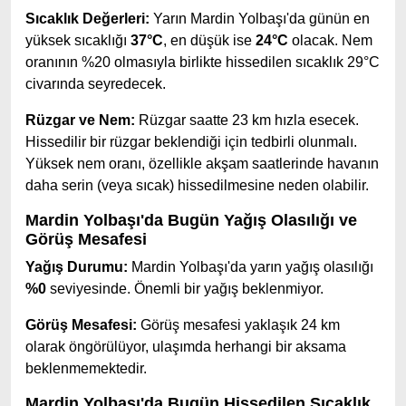
Sıcaklık Değerleri:
Yarın Mardin Yolbaşı'da günün en
yüksek sıcaklığı
37°C
, en düşük ise
24°C
olacak. Nem
oranının %20 olmasıyla birlikte hissedilen sıcaklık 29°C
civarında seyredecek.
Rüzgar ve Nem:
Rüzgar saatte 23 km hızla esecek.
Hissedilir bir rüzgar beklendiği için tedbirli olunmalı.
Yüksek nem oranı, özellikle akşam saatlerinde havanın
daha serin (veya sıcak) hissedilmesine neden olabilir.
Mardin Yolbaşı'da Bugün Yağış Olasılığı ve
Görüş Mesafesi
Yağış Durumu:
Mardin Yolbaşı'da yarın yağış olasılığı
%0
seviyesinde. Önemli bir yağış beklenmiyor.
Görüş Mesafesi:
Görüş mesafesi yaklaşık 24 km
olarak öngörülüyor, ulaşımda herhangi bir aksama
beklenmemektedir.
Mardin Yolbaşı'da Bugün Hissedilen Sıcaklık