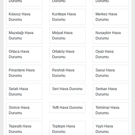
Durumu
Durumu
Durumu
kesinleşmektedir.
Kılavuz Hava
Kızıltepe Hava
Merkez Hava
Durumu
Durumu
Durumu
Mazıdağı Hava
Midyat Hava
Nusaybin Hava
Durumu
Durumu
Durumu
Ortaca Hava
Ortaköy Hava
Oyalı Hava
Durumu
Durumu
Durumu
Pınardere Hava
Reshidi Hava
Savur Hava
Durumu
Durumu
Durumu
Selah Hava
Seri Hava Durumu
Serkan Hava
Durumu
Durumu
Sivrice Hava
Teffi Hava Durumu
Telminar Hava
Durumu
Durumu
Tepealtı Hava
Toptepe Hava
Yaylı Hava
Durumu
Durumu
Durumu