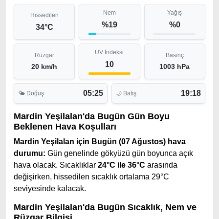
Nem
Yağış
Hissedilen
%19
%0
34°C
UV İndeksi
Rüzgar
Basınç
10
20 km/h
1003 hPa
05:25
19:18
🌤 Doğuş
🌙 Batış
Mardin Yeşilalan'da Bugün Gün Boyu
Beklenen Hava Koşulları
Mardin Yeşilalan için Bugün (07 Ağustos) hava
durumu:
Gün genelinde gökyüzü gün boyunca açık
hava olacak. Sıcaklıklar
24°C ile 36°C
arasında
değişirken, hissedilen sıcaklık ortalama 29°C
seviyesinde kalacak.
Mardin Yeşilalan'da Bugün Sıcaklık, Nem ve
Rüzgar Bilgisi