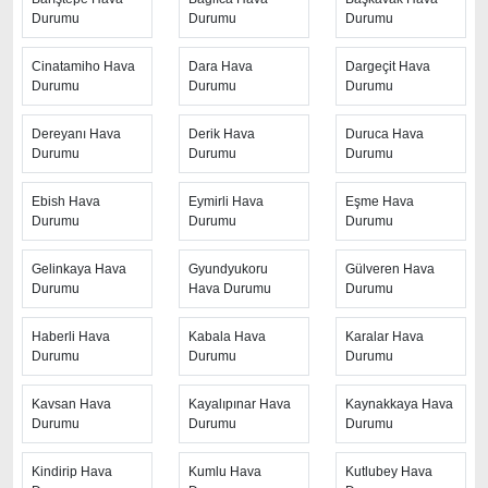
hareket yönü, yağış ve fırtına takibi yapılabilmektedir.
Durumu
Durumu
Durumu
Hızlı güncellenen
Mardin Yeşilalan hava durumu
Cinatamiho Hava
Dara Hava
Dargeçit Hava
Durumu
Durumu
Durumu
sayfasından her 10 dakikada arayla anlık hava
tahminleri ile yağış oranı, nem oranı, hava sıcaklık
Dereyanı Hava
Derik Hava
Duruca Hava
dereceleri, hissedilen hava sıcaklığı, hava basıncı,
Durumu
Durumu
Durumu
rüzgar hızı ve yönü, görüş mesafesi gibi değerlere de
ulaşabilirsiniz. Sitenin üst kısmında yer alan hava uyarı
Ebish Hava
Eymirli Hava
Eşme Hava
ikonu ve uyarı mesajı ile şiddetli hava koşulları
Durumu
Durumu
Durumu
hakkında ziyaretçiler bilgilendirilmektedir.
Gelinkaya Hava
Gyundyukoru
Gülveren Hava
Mardin Yeşilalan hava durumunu
Durumu
Hava Durumu
öğrenme ihtiyacı
Durumu
olduğu zaman, en güvenilir kaynak olan Hava Durumu
Haberli Hava
Kabala Hava
Karalar Hava
sayfasını ziyaret etmenizi öneriyoruz. Saatlik, günlük ve
Durumu
Durumu
Durumu
aylık hava durumu gibi farklı zaman aralıklarında hava
durumuna bakabilirsiniz. Ancak sayfadaki hava tahmin
Kavsan Hava
Kayalıpınar Hava
Kaynakkaya Hava
sürelerinden en isabetli sonuçları haftalık yani 7 günlük
Durumu
Durumu
Durumu
olduğunu belirtmek daha doğru olur. Diğer uzun süreli
hava tahminleri sık sık değişerek yaklaşan günlerde
Kindirip Hava
Kumlu Hava
Kutlubey Hava