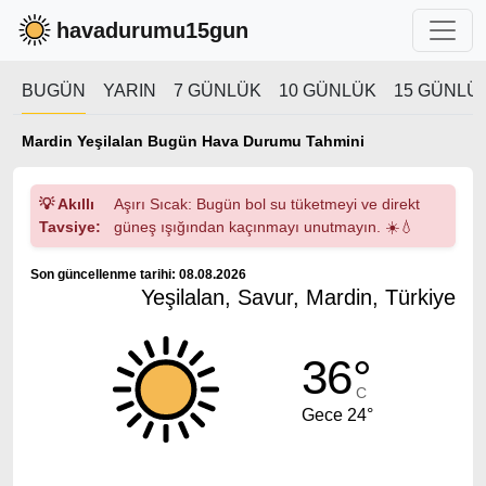
havadurumu15gun
BUGÜN
YARIN
7 GÜNLÜK
10 GÜNLÜK
15 GÜNLÜ
Mardin Yeşilalan Bugün Hava Durumu Tahmini
💡 Akıllı
Aşırı Sıcak: Bugün bol su tüketmeyi ve direkt
Tavsiye:
güneş ışığından kaçınmayı unutmayın. ☀️💧
Son güncellenme tarihi: 08.08.2026
Yeşilalan, Savur, Mardin, Türkiye
36°
C
Gece 24°