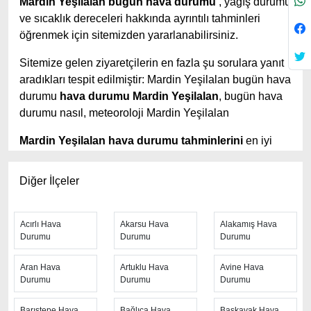
Mardin Yeşilalan bugün hava durumu
, yağış durumu
ve sıcaklık dereceleri hakkında ayrıntılı tahminleri
öğrenmek için sitemizden yararlanabilirsiniz.
Sitemize gelen ziyaretçilerin en fazla şu sorulara yanıt
aradıkları tespit edilmiştir: Mardin Yeşilalan bugün hava
durumu
hava durumu Mardin Yeşilalan
, bugün hava
durumu nasıl, meteoroloji Mardin Yeşilalan
Mardin Yeşilalan hava durumu tahminlerini
en iyi
yapan site; hava durumu 15 günlük sitesidir.
Hava
durumu
tahminlerini haftalık, aylık ve saatlik hava
Diğer İlçeler
durumu olarak ziyaretçilerine aktarıyor. Hava durumu 7
günlük, hava durumu 10 günlük hava durumu 15 güne
kadar uzatılmış hava tahminleri ile tahminlerinin
Acırlı Hava
Akarsu Hava
Alakamış Hava
Durumu
Durumu
Durumu
yanında daha fazla ayrıntının yer aldığı saatlik hava
durumu tahminlerini bulabilirsiniz. Bu sitede yer alan
Aran Hava
Artuklu Hava
Avine Hava
geniş tahmin süreleri, kolay ve anlaşılır görseller ile
Durumu
Durumu
Durumu
ziyaretçilerine kaliteli hizmet sunuyor. Ayrıca sitede
güncel Türkiye uydu radar görüntüleri ile bulutların
Barıştepe Hava
Bağlıca Hava
Başkavak Hava