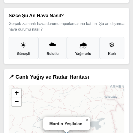
Sizce Şu An Hava Nasıl?
Gerçek zamanlı hava durumu raporlamasına katılın. Şu an dışarıda
hava durumu nasıl?
☀️
☁️
🌧️
❄️
Güneşli
Bulutlu
Yağmurlu
Karlı
📍 Canlı Yağış ve Radar Haritası
+
−
×
Mardin Yeşilalan