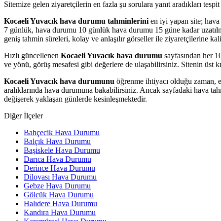
Sitemize gelen ziyaretçilerin en fazla şu sorulara yanıt aradıkları te
Kocaeli Yuvacık hava durumu tahminlerini
en iyi yapan site; hava
7 günlük, hava durumu 10 günlük hava durumu 15 güne kadar uzatılmış h
geniş tahmin süreleri, kolay ve anlaşılır görseller ile ziyaretçilerine k
Hızlı güncellenen
Kocaeli Yuvacık hava durumu
sayfasından her 10 
ve yönü, görüş mesafesi gibi değerlere de ulaşabilirsiniz. Sitenin üst k
Kocaeli Yuvacık hava durumunu
öğrenme ihtiyacı olduğu zaman, en
aralıklarında hava durumuna bakabilirsiniz. Ancak sayfadaki hava tahm
değişerek yaklaşan günlerde kesinleşmektedir.
Diğer İlçeler
Bahçecik Hava Durumu
Balçık Hava Durumu
Başiskele Hava Durumu
Darıca Hava Durumu
Derince Hava Durumu
Dilovası Hava Durumu
Gebze Hava Durumu
Gölcük Hava Durumu
Halıdere Hava Durumu
Kandıra Hava Durumu