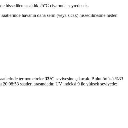
te hissedilen sıcaklık 25°C civarında seyredecek.
m saatlerinde havanın daha serin (veya sıcak) hissedilmesine neden
saatlerinde termometreler
33°C
seviyesine çıkacak. Bulut örtüsü %33
 20:08:53 saatleri arasındadır. UV indeksi 9 ile yüksek seviyede;