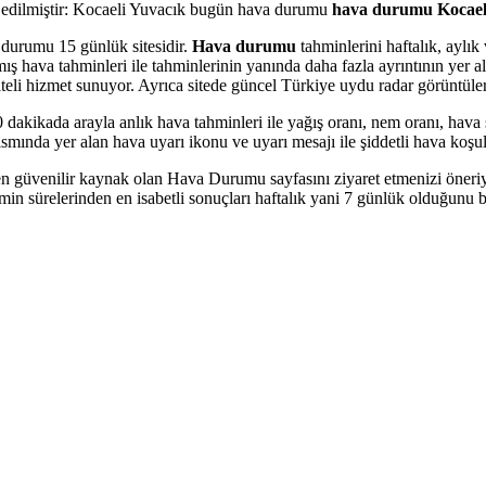
spit edilmiştir: Kocaeli Yuvacık bugün hava durumu
hava durumu Kocael
 durumu 15 günlük sitesidir.
Hava durumu
tahminlerini haftalık, aylı
ava tahminleri ile tahminlerinin yanında daha fazla ayrıntının yer aldı
aliteli hizmet sunuyor. Ayrıca sitede güncel Türkiye uydu radar görüntüleri
dakikada arayla anlık hava tahminleri ile yağış oranı, nem oranı, hava sı
ısmında yer alan hava uyarı ikonu ve uyarı mesajı ile şiddetli hava koşull
 güvenilir kaynak olan Hava Durumu sayfasını ziyaret etmenizi öneriy
in sürelerinden en isabetli sonuçları haftalık yani 7 günlük olduğunu b