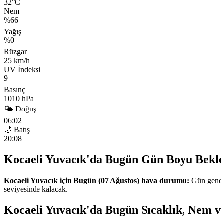
32°C
Nem
%66
Yağış
%0
Rüzgar
25 km/h
UV İndeksi
9
Basınç
1010 hPa
🌤 Doğuş
06:02
🌙 Batış
20:08
Kocaeli Yuvacık'da Bugün Gün Boyu Bekl
Kocaeli Yuvacık için Bugün (07 Ağustos) hava durumu:
Gün genel
seviyesinde kalacak.
Kocaeli Yuvacık'da Bugün Sıcaklık, Nem v