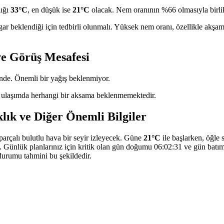
lığı
33°C
, en düşük ise
21°C
olacak. Nem oranının %66 olmasıyla birlik
gar beklendiği için tedbirli olunmalı. Yüksek nem oranı, özellikle akşa
ve Görüş Mesafesi
nde. Önemli bir yağış beklenmiyor.
 ulaşımda herhangi bir aksama beklenmemektedir.
lık ve Diğer Önemli Bilgiler
rçalı bulutlu hava bir seyir izleyecek. Güne
21°C
ile başlarken, öğle 
. Günlük planlarınız için kritik olan gün doğumu 06:02:31 ve gün batımı
durumu tahmini bu şekildedir.