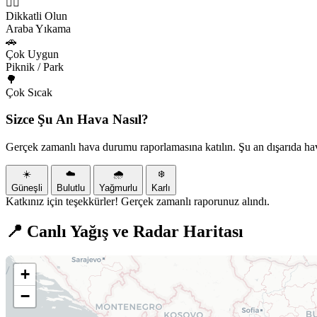
🏃‍♂️
Dikkatli Olun
Araba Yıkama
🚗
Çok Uygun
Piknik / Park
🌳
Çok Sıcak
Sizce Şu An Hava Nasıl?
Gerçek zamanlı hava durumu raporlamasına katılın. Şu an dışarıda ha
☀️
☁️
🌧️
❄️
Güneşli
Bulutlu
Yağmurlu
Karlı
Katkınız için teşekkürler! Gerçek zamanlı raporunuz alındı.
📍 Canlı Yağış ve Radar Haritası
+
−