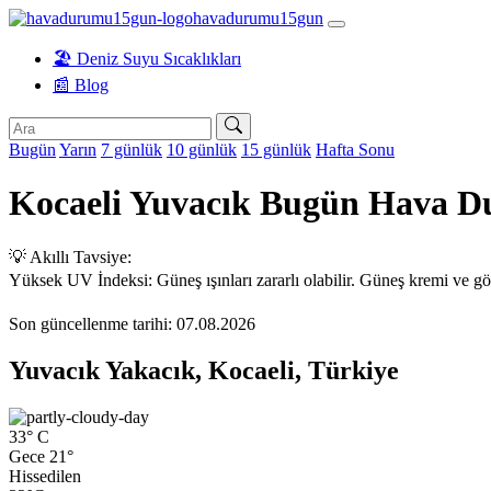
havadurumu15gun
🏖️ Deniz Suyu Sıcaklıkları
📰 Blog
Bugün
Yarın
7 günlük
10 günlük
15 günlük
Hafta Sonu
Kocaeli Yuvacık Bugün Hava 
💡 Akıllı Tavsiye:
Yüksek UV İndeksi: Güneş ışınları zararlı olabilir. Güneş kremi ve gö
Son güncellenme tarihi: 07.08.2026
Yuvacık Yakacık, Kocaeli, Türkiye
33°
C
Gece 21°
Hissedilen