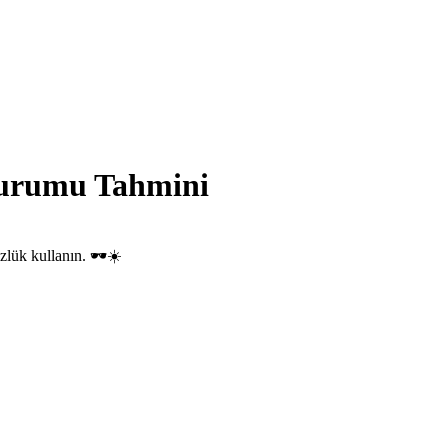
Durumu Tahmini
zlük kullanın. 🕶️☀️