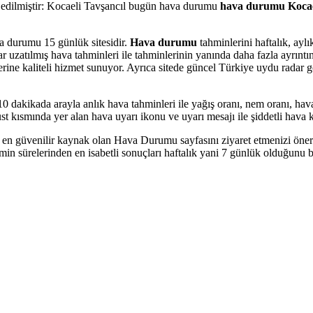
pit edilmiştir: Kocaeli Tavşancıl bugün hava durumu
hava durumu Kocae
va durumu 15 günlük sitesidir.
Hava durumu
tahminlerini haftalık, ayl
tılmış hava tahminleri ile tahminlerinin yanında daha fazla ayrıntının 
ilerine kaliteli hizmet sunuyor. Ayrıca sitede güncel Türkiye uydu radar gö
0 dakikada arayla anlık hava tahminleri ile yağış oranı, nem oranı, hava 
üst kısmında yer alan hava uyarı ikonu ve uyarı mesajı ile şiddetli hava k
en güvenilir kaynak olan Hava Durumu sayfasını ziyaret etmenizi öneri
in sürelerinden en isabetli sonuçları haftalık yani 7 günlük olduğunu b