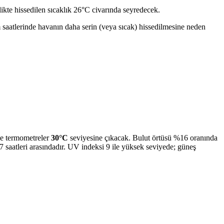
kte hissedilen sıcaklık 26°C civarında seyredecek.
m saatlerinde havanın daha serin (veya sıcak) hissedilmesine neden
nde termometreler
30°C
seviyesine çıkacak. Bulut örtüsü %16 oranında
 saatleri arasındadır. UV indeksi 9 ile yüksek seviyede; güneş