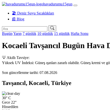
havadurumu15gun
🏖️ Deniz Suyu Sıcaklıkları
📰 Blog
Bugün
Yarın
7 günlük
10 günlük
15 günlük
Hafta Sonu
Kocaeli Tavşancıl Bugün Hava
💡 Akıllı Tavsiye:
Yüksek UV İndeksi: Güneş ışınları zararlı olabilir. Güneş kremi ve gö
Son güncellenme tarihi: 07.08.2026
Tavşancıl, Kocaeli, Türkiye
30°
C
Gece 22°
Hissedilen