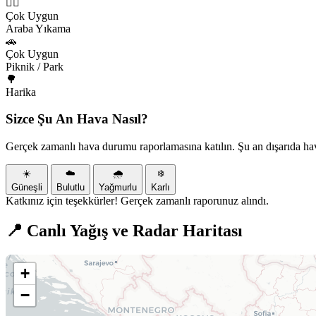
🏃‍♂️
Çok Uygun
Araba Yıkama
🚗
Çok Uygun
Piknik / Park
🌳
Harika
Sizce Şu An Hava Nasıl?
Gerçek zamanlı hava durumu raporlamasına katılın. Şu an dışarıda ha
☀️
☁️
🌧️
❄️
Güneşli
Bulutlu
Yağmurlu
Karlı
Katkınız için teşekkürler! Gerçek zamanlı raporunuz alındı.
📍 Canlı Yağış ve Radar Haritası
+
−