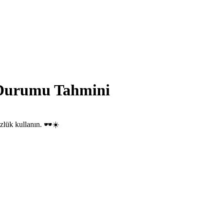
 Durumu Tahmini
zlük kullanın. 🕶️☀️