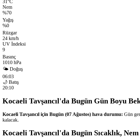
31°C
Nem
%70
Yağış
%0
Rüzgar
24 km/h
UV İndeksi
9
Basınç
1010 hPa
🌤 Doğuş
06:03
🌙 Batış
20:10
Kocaeli Tavşancıl'da Bugün Gün Boyu Bek
Kocaeli Tavşancıl için Bugün (07 Ağustos) hava durumu:
Gün gene
kalacak.
Kocaeli Tavşancıl'da Bugün Sıcaklık, Nem 