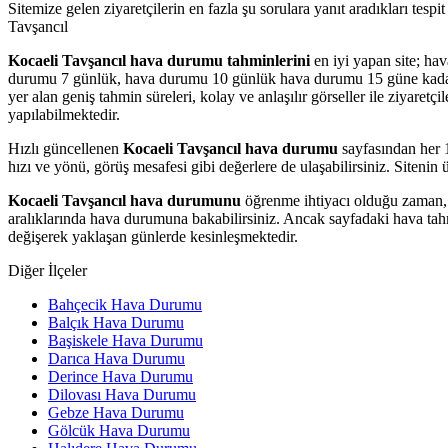
Sitemize gelen ziyaretçilerin en fazla şu sorulara yanıt aradıkları tes
Tavşancıl
Kocaeli Tavşancıl hava durumu tahminlerini
en iyi yapan site; ha
durumu 7 günlük, hava durumu 10 günlük hava durumu 15 güne kadar uza
yer alan geniş tahmin süreleri, kolay ve anlaşılır görseller ile ziyaretç
yapılabilmektedir.
Hızlı güncellenen
Kocaeli Tavşancıl hava durumu
sayfasından her 1
hızı ve yönü, görüş mesafesi gibi değerlere de ulaşabilirsiniz. Sitenin 
Kocaeli Tavşancıl hava durumunu
öğrenme ihtiyacı olduğu zaman, 
aralıklarında hava durumuna bakabilirsiniz. Ancak sayfadaki hava tahm
değişerek yaklaşan günlerde kesinleşmektedir.
Diğer İlçeler
Bahçecik Hava Durumu
Balçık Hava Durumu
Başiskele Hava Durumu
Darıca Hava Durumu
Derince Hava Durumu
Dilovası Hava Durumu
Gebze Hava Durumu
Gölcük Hava Durumu