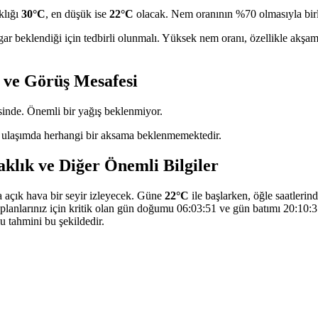
klığı
30°C
, en düşük ise
22°C
olacak. Nem oranının %70 olmasıyla birli
gar beklendiği için tedbirli olunmalı. Yüksek nem oranı, özellikle akşa
ı ve Görüş Mesafesi
inde. Önemli bir yağış beklenmiyor.
 ulaşımda herhangi bir aksama beklenmemektedir.
aklık ve Diğer Önemli Bilgiler
 açık hava bir seyir izleyecek. Güne
22°C
ile başlarken, öğle saatleri
planlarınız için kritik olan gün doğumu 06:03:51 ve gün batımı 20:10:37
u tahmini bu şekildedir.