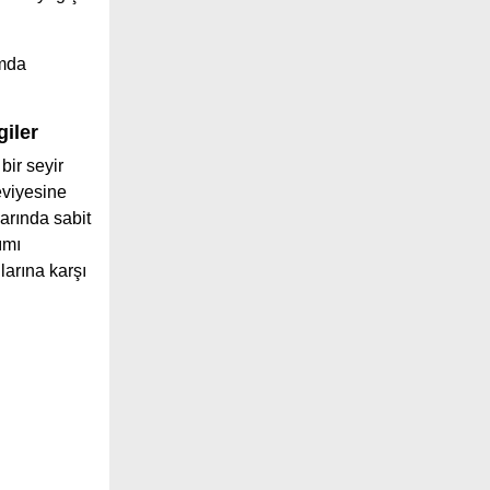
ımda
giler
bir seyir
viyesine
arında sabit
ımı
larına karşı