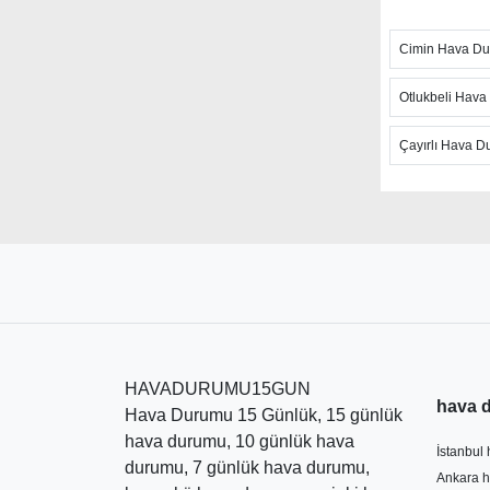
fırtına takib
Cimin Hava D
Hızlı günce
anlık hava t
Otlukbeli Hav
hava sıcaklı
ulaşabilirsi
Çayırlı Hava 
şiddetli hav
Erzincan İ
olan Hava D
durumu gibi
hava tahmin
belirtmek d
günlerde ke
HAVADURUMU15GUN
hava 
Hava Durumu 15 Günlük, 15 günlük
hava durumu, 10 günlük hava
İstanbul
durumu, 7 günlük hava durumu,
Ankara h