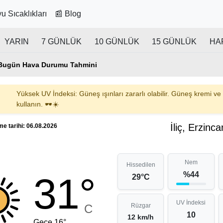
u Sıcaklıkları
📰 Blog
YARIN
7 GÜNLÜK
10 GÜNLÜK
15 GÜNLÜK
HA
ç Bugün Hava Durumu Tahmini
Yüksek UV İndeksi: Güneş ışınları zararlı olabilir. Güneş kremi ve
kullanın. 🕶️☀️
İliç, Erzinc
e tarihi: 06.08.2026
Nem
Hissedilen
%44
31°
29°C
UV İndeksi
C
Rüzgar
10
12 km/h
Gece 16°