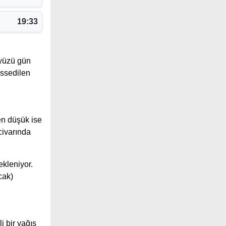
19:33
yüzü gün
issedilen
en düşük ise
civarında
ekleniyor.
cak)
 bir yağış