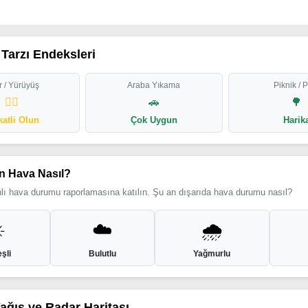
Tarzı Endeksleri
 / Yürüyüş
Araba Yıkama
Piknik / 
🏃‍♂️
🚗
🌳
katli Olun
Çok Uygun
Harik
n Hava Nasıl?
ı hava durumu raporlamasına katılın. Şu an dışarıda hava durumu nasıl?
️
☁️
🌧️
şli
Bulutlu
Yağmurlu
Yağış ve Radar Haritası