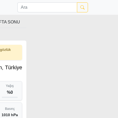
FTA SONU
 gözlük
an, Türkiye
Yağış
%0
Basınç
1010 hPa