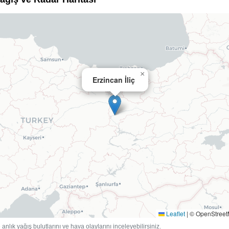
×
Erzincan İliç
Leaflet
|
© OpenStree
anlık yağış bulutlarını ve hava olaylarını inceleyebilirsiniz.