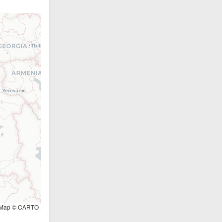
tMap © CARTO