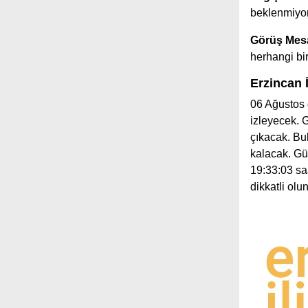
beklenmiyor
Görüş Mesa
herhangi b
Erzincan 
06 Ağustos 
izleyecek.
çıkacak. Bu
kalacak. Gü
19:33:03 saa
dikkatli olu