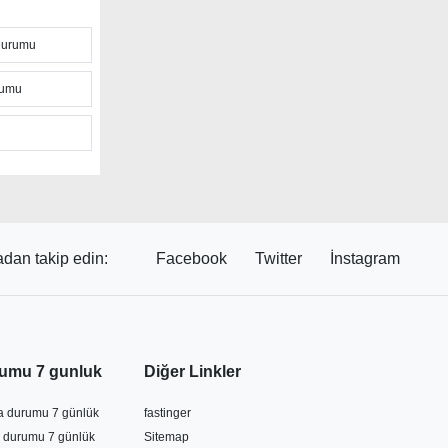
Durumu
 arayla
ssedilen
rumu
lere de
ı ile
u
r kaynak
 aylık hava
 sayfadaki
dan takip edin:
Facebook
Twitter
İnstagram
unu
rek yaklaşan
umu 7 gunluk
Diğer Linkler
va durumu 7 günlük
fastinger
 durumu 7 günlük
Sitemap