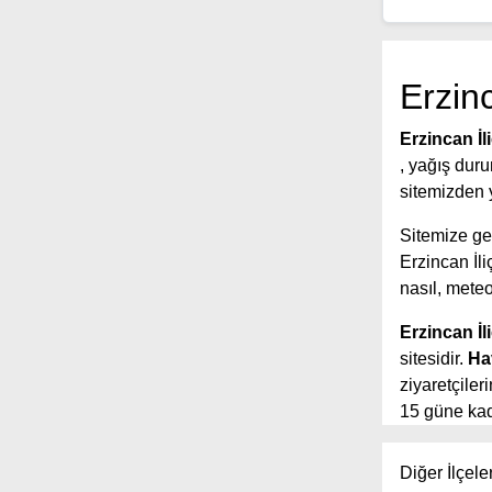
Erzin
Erzincan İ
, yağış duru
sitemizden y
Sitemize gel
Erzincan İ
nasıl, meteo
Erzincan İl
sitesidir.
Ha
ziyaretçile
15 güne kada
yer aldığı s
tahmin sürel
Diğer İlçele
Ayrıca sited