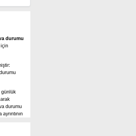
ava durumu
için
iştir:
 durumu
5 günlük
larak
ava durumu
 ayrıntının
 geniş
 sunuyor.
önü, yağış ve