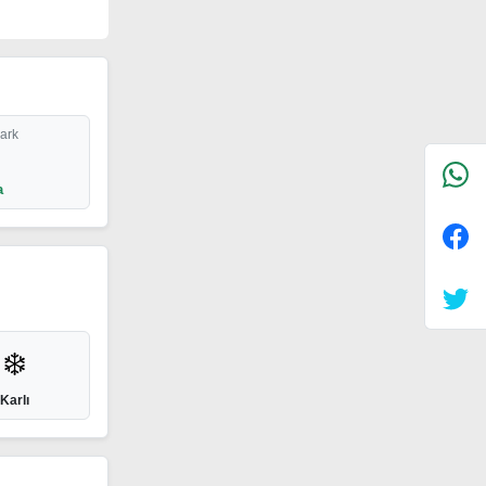
Park
a
❄️
Karlı