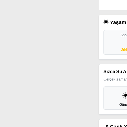
🌟 Yaşam 
Spor
Dik
Sizce Şu A
Gerçek zamanl
☀
Güne
📍 Canlı 