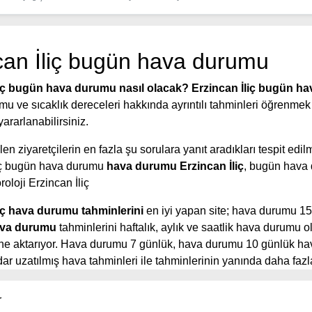
can İliç bugün hava durumu
liç bugün hava durumu nasıl olacak?
Erzincan İliç bugün h
mu ve sıcaklık dereceleri hakkında ayrıntılı tahminleri öğrenmek 
ararlanabilirsiniz.
en ziyaretçilerin en fazla şu sorulara yanıt aradıkları tespit edilm
liç bugün hava durumu
hava durumu Erzincan İliç
, bugün hava
roloji Erzincan İliç
iç hava durumu tahminlerini
en iyi yapan site; hava durumu 1
va durumu
tahminlerini haftalık, aylık ve saatlik hava durumu o
rine aktarıyor. Hava durumu 7 günlük, hava durumu 10 günlük h
r uzatılmış hava tahminleri ile tahminlerinin yanında daha fazla
aatlik hava durumu tahminlerini bulabilirsiniz. Bu sitede yer alan
eri, kolay ve anlaşılır görseller ile ziyaretçilerine kaliteli hizmet
r
e güncel Türkiye uydu radar görüntüleri ile bulutların hareket y