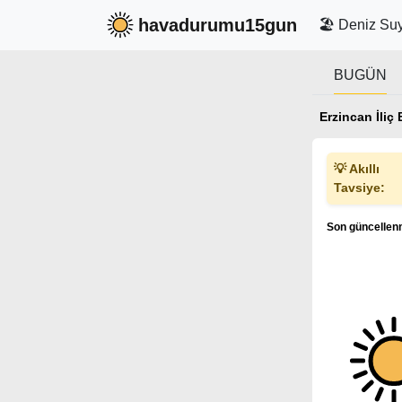
havadurumu15gun
🏖️ Deniz Suy
BUGÜN
Erzincan İli
💡 Akıllı
Tavsiye:
Son güncellenm