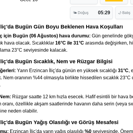
05:29
🌤 Doğuş
🌙 Batış
İliç'da Bugün Gün Boyu Beklenen Hava Koşulları
liç için Bugün (06 Ağustos) hava durumu:
Gün genelinde gök
k hava olacak. Sıcaklıklar
16°C ile 31°C
arasında değişirken, h
talama 23°C seviyesinde kalacak.
İliç'da Bugün Sıcaklık, Nem ve Rüzgar Bilgisi
ğerleri:
Yarın Erzincan İliç'da günün en yüksek sıcaklığı
31°C
, 
. Nem oranının %44 olmasıyla birlikte hissedilen sıcaklık 23°C 
.
 Nem:
Rüzgar saatte 12 km hızla esecek. Hafif esintili bir hava b
oranı, özellikle akşam saatlerinde havanın daha serin (veya sı
ine neden olabilir.
İliç'da Bugün Yağış Olasılığı ve Görüş Mesafesi
umu:
Erzincan İliç'da yarın yağış olasılığı
%0
seviyesinde. Önemli