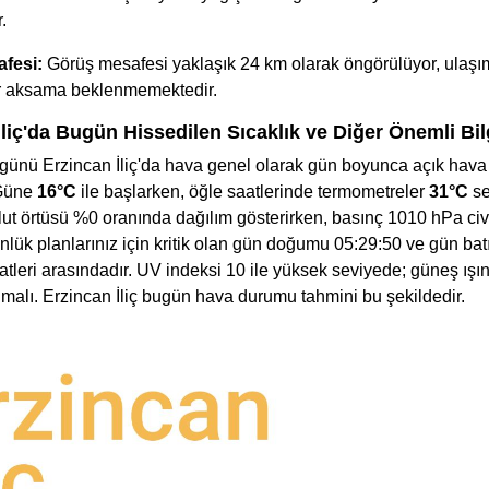
.
fesi:
Görüş mesafesi yaklaşık 24 km olarak öngörülüyor, ulaş
ir aksama beklenmemektedir.
İliç'da Bugün Hissedilen Sıcaklık ve Diğer Önemli Bil
günü Erzincan İliç'da hava genel olarak gün boyunca açık hava 
 Güne
16°C
ile başlarken, öğle saatlerinde termometreler
31°C
se
lut örtüsü %0 oranında dağılım gösterirken, basınç 1010 hPa civ
nlük planlarınız için kritik olan gün doğumu 05:29:50 ve gün bat
tleri arasındadır. UV indeksi 10 ile yüksek seviyede; güneş ışın
nmalı. Erzincan İliç bugün hava durumu tahmini bu şekildedir.