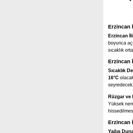
Erzincan 
Erzincan İ
boyunca açı
sıcaklık or
Erzincan 
Sıcaklık De
16°C
olacak
seyredecek
Rüzgar ve
Yüksek nem 
hissedilmes
Erzincan 
Yağış Dur