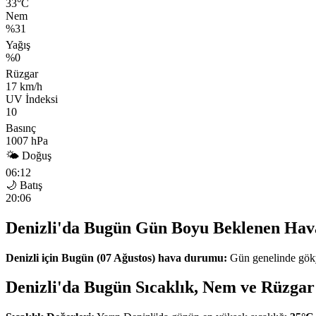
33°C
Nem
%31
Yağış
%0
Rüzgar
17 km/h
UV İndeksi
10
Basınç
1007 hPa
🌤 Doğuş
06:12
🌙 Batış
20:06
Denizli'da Bugün Gün Boyu Beklenen Hav
Denizli için Bugün (07 Ağustos) hava durumu:
Gün genelinde göky
Denizli'da Bugün Sıcaklık, Nem ve Rüzgar 