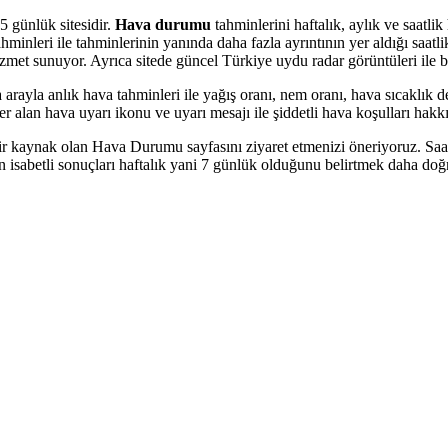
5 günlük sitesidir.
Hava durumu
tahminlerini haftalık, aylık ve saatl
leri ile tahminlerinin yanında daha fazla ayrıntının yer aldığı saatlik
i hizmet sunuyor. Ayrıca sitede güncel Türkiye uydu radar görüntüleri ile b
rayla anlık hava tahminleri ile yağış oranı, nem oranı, hava sıcaklık der
er alan hava uyarı ikonu ve uyarı mesajı ile şiddetli hava koşulları hakkı
r kaynak olan Hava Durumu sayfasını ziyaret etmenizi öneriyoruz. Saatl
isabetli sonuçları haftalık yani 7 günlük olduğunu belirtmek daha doğru