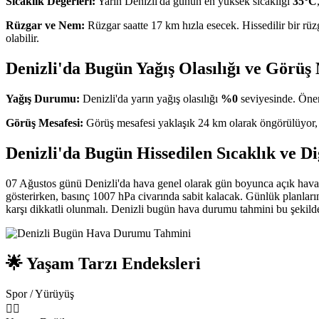
Sıcaklık Değerleri:
Yarın Denizli'da günün en yüksek sıcaklığı
35°C
Rüzgar ve Nem:
Rüzgar saatte 17 km hızla esecek. Hissedilir bir rüz
olabilir.
Denizli'da Bugün Yağış Olasılığı ve Görüş
Yağış Durumu:
Denizli'da yarın yağış olasılığı
%0
seviyesinde. Önem
Görüş Mesafesi:
Görüş mesafesi yaklaşık 24 km olarak öngörülüyor,
Denizli'da Bugün Hissedilen Sıcaklık ve Di
07 Ağustos günü Denizli'da hava genel olarak gün boyunca açık hava
gösterirken, basınç 1007 hPa civarında sabit kalacak. Günlük planları
karşı dikkatli olunmalı. Denizli bugün hava durumu tahmini bu şekilde
🌟 Yaşam Tarzı Endeksleri
Spor / Yürüyüş
🏃‍♂️