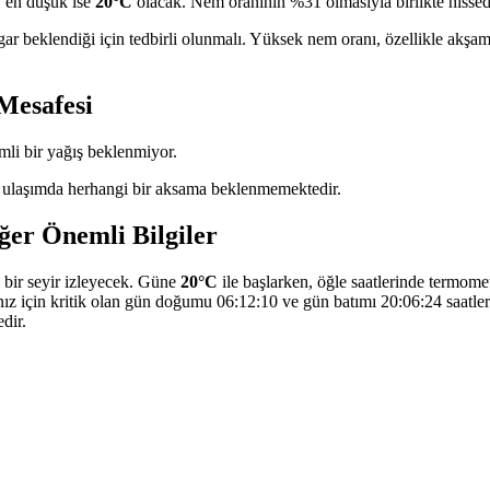
, en düşük ise
20°C
olacak. Nem oranının %31 olmasıyla birlikte hissed
gar beklendiği için tedbirli olunmalı. Yüksek nem oranı, özellikle akşa
 Mesafesi
li bir yağış beklenmiyor.
 ulaşımda herhangi bir aksama beklenmemektedir.
ğer Önemli Bilgiler
 bir seyir izleyecek. Güne
20°C
ile başlarken, öğle saatlerinde termome
nız için kritik olan gün doğumu 06:12:10 ve gün batımı 20:06:24 saatler
dir.