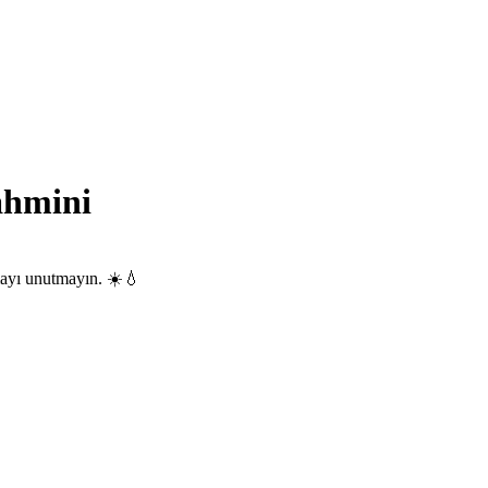
ahmini
mayı unutmayın. ☀️💧