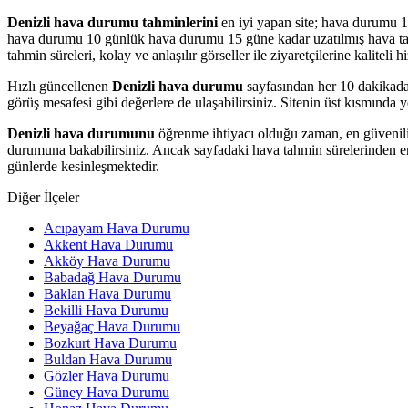
Denizli hava durumu tahminlerini
en iyi yapan site; hava durumu 1
hava durumu 10 günlük hava durumu 15 güne kadar uzatılmış hava tahmin
tahmin süreleri, kolay ve anlaşılır görseller ile ziyaretçilerine kalitel
Hızlı güncellenen
Denizli hava durumu
sayfasından her 10 dakikada a
görüş mesafesi gibi değerlere de ulaşabilirsiniz. Sitenin üst kısmında y
Denizli hava durumunu
öğrenme ihtiyacı olduğu zaman, en güvenili
durumuna bakabilirsiniz. Ancak sayfadaki hava tahmin sürelerinden en 
günlerde kesinleşmektedir.
Diğer İlçeler
Acıpayam Hava Durumu
Akkent Hava Durumu
Akköy Hava Durumu
Babadağ Hava Durumu
Baklan Hava Durumu
Bekilli Hava Durumu
Beyağaç Hava Durumu
Bozkurt Hava Durumu
Buldan Hava Durumu
Gözler Hava Durumu
Güney Hava Durumu