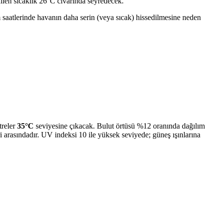
ilen sıcaklık 26°C civarında seyredecek.
m saatlerinde havanın daha serin (veya sıcak) hissedilmesine neden
treler
35°C
seviyesine çıkacak. Bulut örtüsü %12 oranında dağılım
i arasındadır. UV indeksi 10 ile yüksek seviyede; güneş ışınlarına