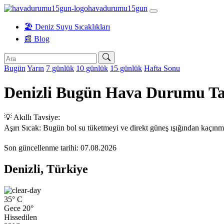
havadurumu15gun
🏖️ Deniz Suyu Sıcaklıkları
📰 Blog
Bugün
Yarın
7 günlük
10 günlük
15 günlük
Hafta Sonu
Denizli Bugün Hava Durumu T
💡 Akıllı Tavsiye:
Aşırı Sıcak: Bugün bol su tüketmeyi ve direkt güneş ışığından kaçın
Son güncellenme tarihi: 07.08.2026
Denizli, Türkiye
35°
C
Gece 20°
Hissedilen