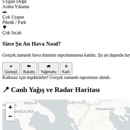
Uygun Değil
Araba Yıkama
🚗
Çok Uygun
Piknik / Park
🌳
Çok Sıcak
Sizce Şu An Hava Nasıl?
Gerçek zamanlı hava durumu raporlamasına katılın. Şu an dışarıda ha
☀️
☁️
🌧️
❄️
Güneşli
Bulutlu
Yağmurlu
Karlı
Katkınız için teşekkürler! Gerçek zamanlı raporunuz alındı.
📍 Canlı Yağış ve Radar Haritası
+
−