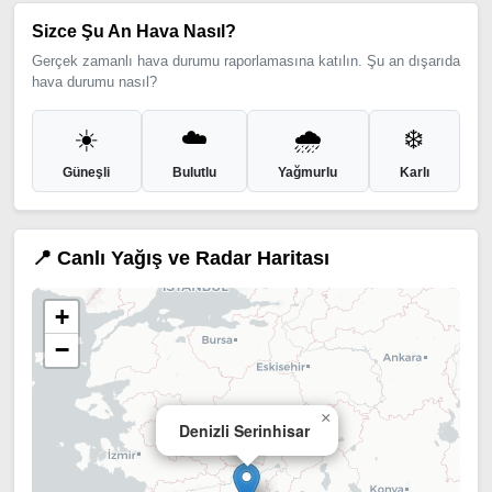
Sizce Şu An Hava Nasıl?
Gerçek zamanlı hava durumu raporlamasına katılın. Şu an dışarıda
hava durumu nasıl?
☀️
☁️
🌧️
❄️
Güneşli
Bulutlu
Yağmurlu
Karlı
📍 Canlı Yağış ve Radar Haritası
+
−
×
Denizli Serinhisar