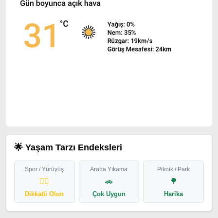
🌟 Yaşam Tarzı Endeksleri
Spor / Yürüyüş
Araba Yıkama
Piknik / Park
🏃‍♂️
🚗
🌳
Dikkatli Olun
Çok Uygun
Harika