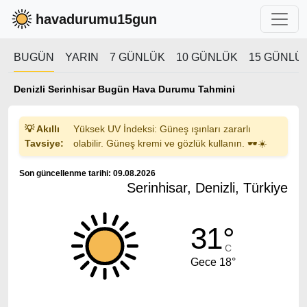
havadurumu15gun
BUGÜN
YARIN
7 GÜNLÜK
10 GÜNLÜK
15 GÜNLÜ
Denizli Serinhisar Bugün Hava Durumu Tahmini
💡 Akıllı
Yüksek UV İndeksi: Güneş ışınları zararlı
Tavsiye:
olabilir. Güneş kremi ve gözlük kullanın. 🕶️☀️
Son güncellenme tarihi: 09.08.2026
Serinhisar, Denizli, Türkiye
31°
C
Gece 18°