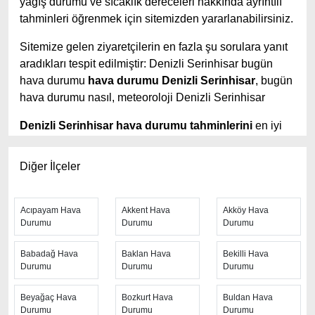
yağış durumu ve sıcaklık dereceleri hakkında ayrıntılı
tahminleri öğrenmek için sitemizden yararlanabilirsiniz.
Sitemize gelen ziyaretçilerin en fazla şu sorulara yanıt
aradıkları tespit edilmiştir: Denizli Serinhisar bugün
hava durumu
hava durumu Denizli Serinhisar
, bugün
hava durumu nasıl, meteoroloji Denizli Serinhisar
Denizli Serinhisar hava durumu tahminlerini
en iyi
yapan site; hava durumu 15 günlük sitesidir.
Hava
durumu
tahminlerini haftalık, aylık ve saatlik hava
Diğer İlçeler
durumu olarak ziyaretçilerine aktarıyor. Hava durumu 7
günlük, hava durumu 10 günlük hava durumu 15 güne
kadar uzatılmış hava tahminleri ile tahminlerinin
Acıpayam Hava
Akkent Hava
Akköy Hava
Durumu
Durumu
Durumu
yanında daha fazla ayrıntının yer aldığı saatlik hava
durumu tahminlerini bulabilirsiniz. Bu sitede yer alan
Babadağ Hava
Baklan Hava
Bekilli Hava
geniş tahmin süreleri, kolay ve anlaşılır görseller ile
Durumu
Durumu
Durumu
ziyaretçilerine kaliteli hizmet sunuyor. Ayrıca sitede
güncel Türkiye uydu radar görüntüleri ile bulutların
Beyağaç Hava
Bozkurt Hava
Buldan Hava
hareket yönü, yağış ve fırtına takibi yapılabilmektedir.
Durumu
Durumu
Durumu