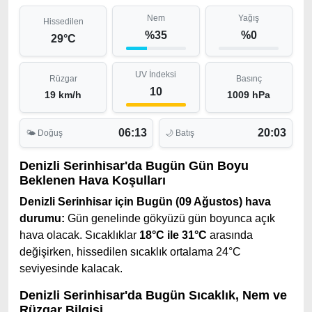
Nem
Yağış
Hissedilen
%35
%0
29°C
UV İndeksi
Rüzgar
Basınç
10
19 km/h
1009 hPa
06:13
20:03
🌤 Doğuş
🌙 Batış
Denizli Serinhisar'da Bugün Gün Boyu
Beklenen Hava Koşulları
Denizli Serinhisar için Bugün (09 Ağustos) hava
durumu:
Gün genelinde gökyüzü gün boyunca açık
hava olacak. Sıcaklıklar
18°C ile 31°C
arasında
değişirken, hissedilen sıcaklık ortalama 24°C
seviyesinde kalacak.
Denizli Serinhisar'da Bugün Sıcaklık, Nem ve
Rüzgar Bilgisi