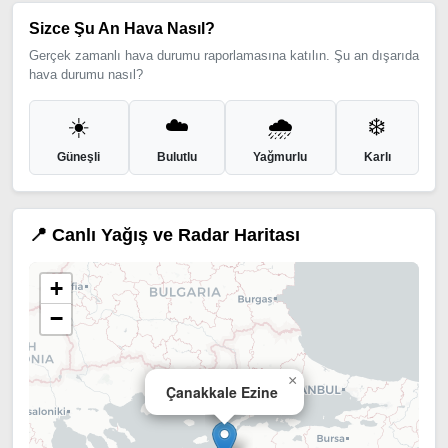
Sizce Şu An Hava Nasıl?
Gerçek zamanlı hava durumu raporlamasına katılın. Şu an dışarıda
hava durumu nasıl?
☀️
☁️
🌧️
❄️
Güneşli
Bulutlu
Yağmurlu
Karlı
📍 Canlı Yağış ve Radar Haritası
+
−
×
Çanakkale Ezine