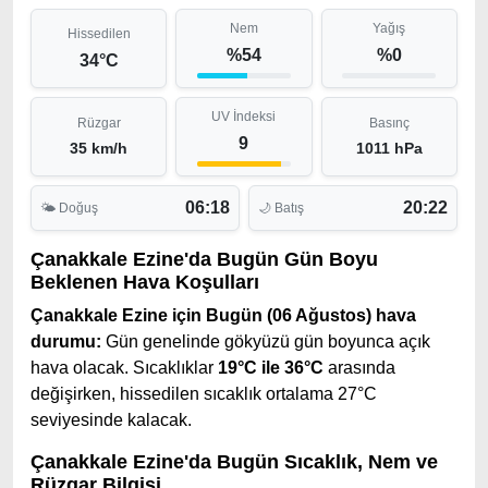
Nem
Yağış
Hissedilen
%54
%0
34°C
UV İndeksi
Rüzgar
Basınç
9
35 km/h
1011 hPa
06:18
20:22
🌤 Doğuş
🌙 Batış
Çanakkale Ezine'da Bugün Gün Boyu
Beklenen Hava Koşulları
Çanakkale Ezine için Bugün (06 Ağustos) hava
durumu:
Gün genelinde gökyüzü gün boyunca açık
hava olacak. Sıcaklıklar
19°C ile 36°C
arasında
değişirken, hissedilen sıcaklık ortalama 27°C
seviyesinde kalacak.
Çanakkale Ezine'da Bugün Sıcaklık, Nem ve
Rüzgar Bilgisi