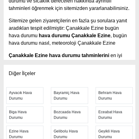
durumu ve sıcaklık dereceleri hakkında ayrıntılı
tahminleri öğrenmek için sitemizden yararlanabilirsiniz.
Sitemize gelen ziyaretçilerin en fazla şu sorulara yanıt
aradıkları tespit edilmiştir: Çanakkale Ezine bugün
hava durumu
hava durumu Çanakkale Ezine
, bugün
hava durumu nasıl, meteoroloji Çanakkale Ezine
Çanakkale Ezine hava durumu tahminlerini
en iyi
yapan site; hava durumu 15 günlük sitesidir.
Hava
durumu
tahminlerini haftalık, aylık ve saatlik hava
Diğer İlçeler
durumu olarak ziyaretçilerine aktarıyor. Hava durumu 7
günlük, hava durumu 10 günlük hava durumu 15 güne
kadar uzatılmış hava tahminleri ile tahminlerinin
Ayvacık Hava
Bayramiç Hava
Behram Hava
Durumu
Durumu
Durumu
yanında daha fazla ayrıntının yer aldığı saatlik hava
durumu tahminlerini bulabilirsiniz. Bu sitede yer alan
Biga Hava
Bozcaada Hava
Eceabat Hava
geniş tahmin süreleri, kolay ve anlaşılır görseller ile
Durumu
Durumu
Durumu
ziyaretçilerine kaliteli hizmet sunuyor. Ayrıca sitede
güncel Türkiye uydu radar görüntüleri ile bulutların
Ezine Hava
Gelibolu Hava
Geyikli Hava
hareket yönü, yağış ve fırtına takibi yapılabilmektedir.
Durumu
Durumu
Durumu