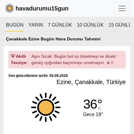
havadurumu15gun
BUGÜN
YARIN
7 GÜNLÜK
10 GÜNLÜK
15 GÜNLÜ
Çanakkale Ezine Bugün Hava Durumu Tahmini
💡 Akıllı
Aşırı Sıcak: Bugün bol su tüketmeyi ve direkt
Tavsiye:
güneş ışığından kaçınmayı unutmayın. ☀️💧
Son güncellenme tarihi: 06.08.2026
Ezine, Çanakkale, Türkiye
36°
C
Gece 19°