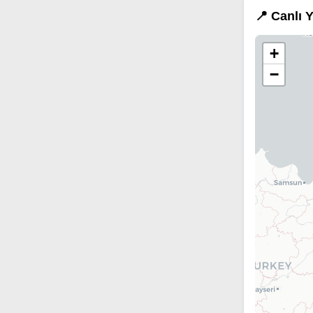
📍 Canlı 
+
−