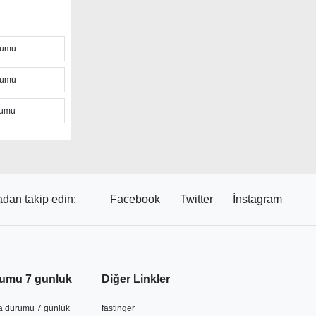
önü, yağış ve
rumu
kikada
eri,
rumu
 gibi
ve uyarı
rumu
venilir
ünlük ve
iniz. Ancak
dan takip edin:
Facebook
Twitter
İnstagram
lük
ık değişerek
umu 7 gunluk
Diğer Linkler
va durumu 7 günlük
fastinger