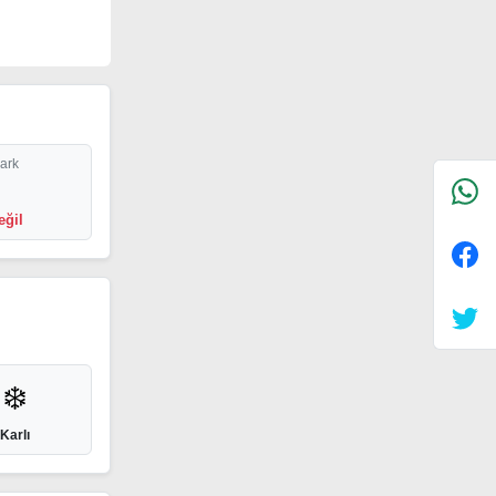
Park
eğil
❄️
Karlı