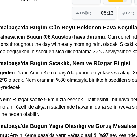
05:13
🌤 Doğuş
🌙 Batış
emalpaşa'da Bugün Gün Boyu Beklenen Hava Koşulla
alpaşa için Bugün (06 Ağustos) hava durumu:
Gün genelind
ions throughout the day with early morning rain. olacak. Sıcaklı
da değişirken, hissedilen sıcaklık ortalama 23°C seviyesinde k
malpaşa'da Bugün Sıcaklık, Nem ve Rüzgar Bilgisi
ğerleri:
Yarın Artvin Kemalpaşa'da günün en yüksek sıcaklığı
2
2°C
olacak. Nem oranının %80 olmasıyla birlikte hissedilen sıca
eyredecek.
 Nem:
Rüzgar saatte 9 km hızla esecek. Hafif esintili bir hava be
oranı, özellikle akşam saatlerinde havanın daha serin (veya sı
ine neden olabilir.
malpaşa'da Bugün Yağış Olasılığı ve Görüş Mesafesi
umu:
Artvin Kemalpaşa'da yarın yağış olasılığı
%97
seviyesinde.