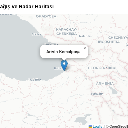
Yağış ve Radar Haritası
×
Artvin Kemalpaşa
Leaflet
|
© OpenStree