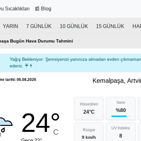
u Sıcaklıkları
📰 Blog
YARIN
7 GÜNLÜK
10 GÜNLÜK
15 GÜNLÜK
HA
lpaşa Bugün Hava Durumu Tahmini
Yağış Bekleniyor: Şemsiyenizi yanınıza almadan evden çıkmamanı
ederiz. ☔🌂
Kemalpaşa, Artvi
e tarihi: 06.08.2026
Nem
Hissedilen
%80
24°
24°C
UV İndeksi
C
Rüzgar
8
9 km/h
Gece 22°