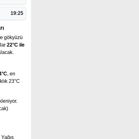
19:25
rı
e gökyüzü
klar
22°C ile
alacak.
4°C
, en
klık 23°C
kleniyor.
cak)
 Yağış