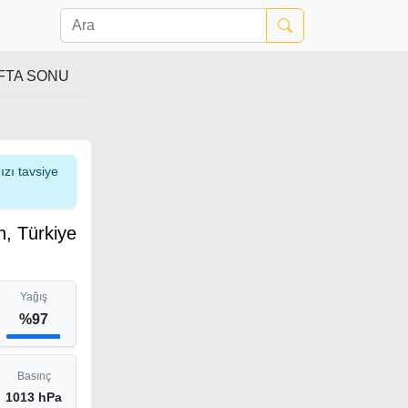
FTA SONU
zı tavsiye
n, Türkiye
Yağış
%97
Basınç
1013 hPa