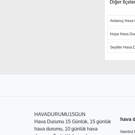
Diğer İlçele
Ayrıca sited
fırtına takib
Ardanuç Hava
Hızlı günce
arayla anlık
Hopa Hava Du
hissedilen h
değerlere de
Seyitler Hava
mesajı ile ş
Artvin Ke
kaynak olan
aylık hava 
sayfadaki ha
olduğunu be
yaklaşan gü
HAVADURUMU15GUN
hava 
Hava Durumu 15 Günlük, 15 günlük
hava durumu, 10 günlük hava
İstanbul