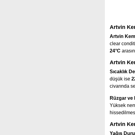
Artvin K
Artvin Kem
clear condit
24°C
arasın
Artvin Ke
Sıcaklık De
düşük ise
2
civarında s
Rüzgar ve
Yüksek nem 
hissedilmes
Artvin Ke
Yağış Dur