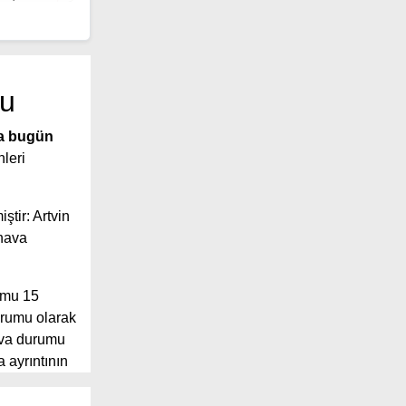
mu
a bugün
nleri
ştir: Artvin
hava
umu 15
durumu olarak
ava durumu
 ayrıntının
 geniş
 sunuyor.