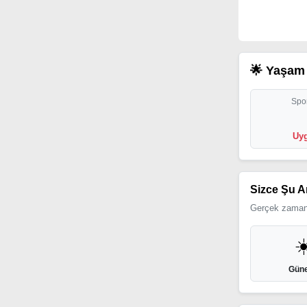
🌟 Yaşam 
Spor
Uyg
Sizce Şu A
Gerçek zamanl
☀
Güne