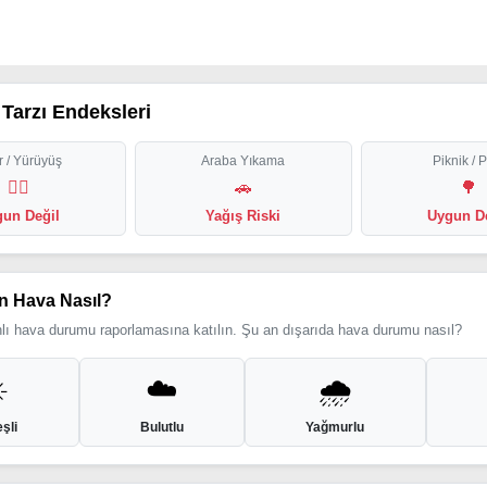
Tarzı Endeksleri
 / Yürüyüş
Araba Yıkama
Piknik / 
🏃‍♂️
🚗
🌳
un Değil
Yağış Riski
Uygun D
n Hava Nasıl?
ı hava durumu raporlamasına katılın. Şu an dışarıda hava durumu nasıl?
️
☁️
🌧️
şli
Bulutlu
Yağmurlu