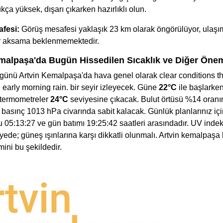
ukça yüksek, dışarı çıkarken hazırlıklı olun.
fesi:
Görüş mesafesi yaklaşık 23 km olarak öngörülüyor, ulaş
ir aksama beklenmemektedir.
malpaşa'da Bugün Hissedilen Sıcaklık ve Diğer Öneml
günü Artvin Kemalpaşa'da hava genel olarak clear conditions t
 early morning rain. bir seyir izleyecek. Güne
22°C
ile başlarken
 termometreler
24°C
seviyesine çıkacak. Bulut örtüsü %14 oranı
 basınç 1013 hPa civarında sabit kalacak. Günlük planlarınız için
05:13:27 ve gün batımı 19:25:42 saatleri arasındadır. UV indeks
yede; güneş ışınlarına karşı dikkatli olunmalı. Artvin kemalpaş
ini bu şekildedir.