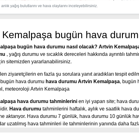
anlık yağış bulutlarını ve hava olaylarını inceleyebilirsiniz.
n Kemalpaşa bugün hava duru
alpaşa bugün hava durumu nasıl olacak?
Artvin Kemalpaş
umu
, yağış durumu ve sıcaklık dereceleri hakkında ayrıntılı tahmi
n sitemizden yararlanabilirsiniz.
en ziyaretçilerin en fazla şu sorulara yanıt aradıkları tespit edilmi
 bugün hava durumu
hava durumu Artvin Kemalpaşa
, bugün 
l, meteoroloji Artvin Kemalpaşa
alpaşa hava durumu tahminlerini
en iyi yapan site; hava dur
idir.
Hava durumu
tahminlerini haftalık, aylık ve saatlik hava 
rine aktarıyor. Hava durumu 7 günlük, hava durumu 10 günlük h
r uzatılmış hava tahminleri ile tahminlerinin yanında daha fazla
aatlik hava durumu tahminlerini bulabilirsiniz. Bu sitede yer alan
eri, kolay ve anlaşılır görseller ile ziyaretçilerine kaliteli hizmet