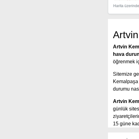
Harita üzerinde 
Artvi
Artvin Kem
hava dur
öğrenmek içi
Sitemize gel
Kemalpaşa
durumu nası
Artvin Kem
günlük sites
ziyaretçile
15 güne kada
yer aldığı s
tahmin sürel