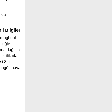
ımda
i Bilgiler
hroughout
, öğle
nda dağılım
 kritik olan
i 8 ile
a bugün hava