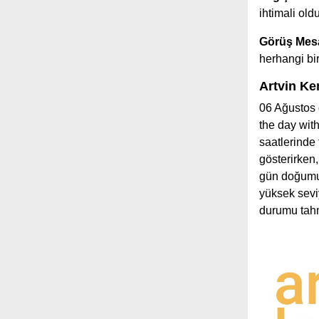
ihtimali old
Görüş Mesa
herhangi b
Artvin Ke
06 Ağustos 
the day with
saatlerinde
gösterirken,
gün doğumu 
yüksek sevi
durumu tahm