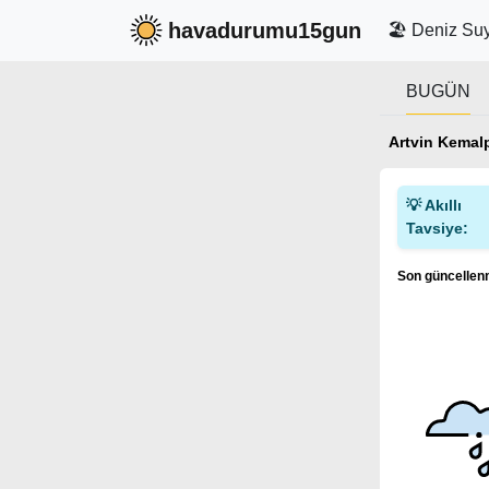
havadurumu15gun
🏖️ Deniz Suy
BUGÜN
Artvin Kema
💡 Akıllı
Tavsiye:
Son güncellenm