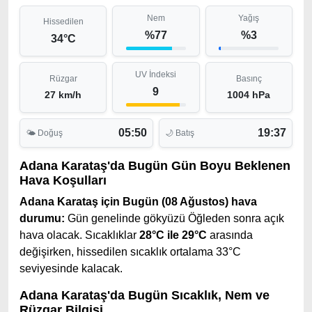
Nem
Yağış
Hissedilen
%77
%3
34°C
UV İndeksi
Rüzgar
Basınç
9
27 km/h
1004 hPa
05:50
19:37
🌤 Doğuş
🌙 Batış
Adana Karataş'da Bugün Gün Boyu Beklenen
Hava Koşulları
Adana Karataş için Bugün (08 Ağustos) hava
durumu:
Gün genelinde gökyüzü Öğleden sonra açık
hava olacak. Sıcaklıklar
28°C ile 29°C
arasında
değişirken, hissedilen sıcaklık ortalama 33°C
seviyesinde kalacak.
Adana Karataş'da Bugün Sıcaklık, Nem ve
Rüzgar Bilgisi