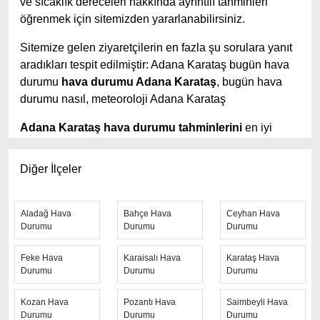
ve sıcaklık dereceleri hakkında ayrıntılı tahminleri
öğrenmek için sitemizden yararlanabilirsiniz.
Sitemize gelen ziyaretçilerin en fazla şu sorulara yanıt
aradıkları tespit edilmiştir: Adana Karataş bugün hava
durumu
hava durumu Adana Karataş
, bugün hava
durumu nasıl, meteoroloji Adana Karataş
Adana Karataş hava durumu tahminlerini
en iyi
yapan site; hava durumu 15 günlük sitesidir.
Hava
durumu
tahminlerini haftalık, aylık ve saatlik hava
Diğer İlçeler
durumu olarak ziyaretçilerine aktarıyor. Hava durumu 7
günlük, hava durumu 10 günlük hava durumu 15 güne
kadar uzatılmış hava tahminleri ile tahminlerinin
Aladağ Hava
Bahçe Hava
Ceyhan Hava
Durumu
Durumu
Durumu
yanında daha fazla ayrıntının yer aldığı saatlik hava
durumu tahminlerini bulabilirsiniz. Bu sitede yer alan
Feke Hava
Karaisalı Hava
Karataş Hava
geniş tahmin süreleri, kolay ve anlaşılır görseller ile
Durumu
Durumu
Durumu
ziyaretçilerine kaliteli hizmet sunuyor. Ayrıca sitede
güncel Türkiye uydu radar görüntüleri ile bulutların
Kozan Hava
Pozantı Hava
Saimbeyli Hava
hareket yönü, yağış ve fırtına takibi yapılabilmektedir.
Durumu
Durumu
Durumu