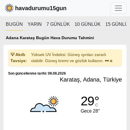
havadurumu15gun
BUGÜN
YARIN
7 GÜNLÜK
10 GÜNLÜK
15 GÜNLÜ
Adana Karataş Bugün Hava Durumu Tahmini
💡 Akıllı
Yüksek UV İndeksi: Güneş ışınları zararlı
Tavsiye:
olabilir. Güneş kremi ve gözlük kullanın. 🕶️☀️
Son güncellenme tarihi: 08.08.2026
Karataş, Adana, Türkiye
29°
C
Gece 28°