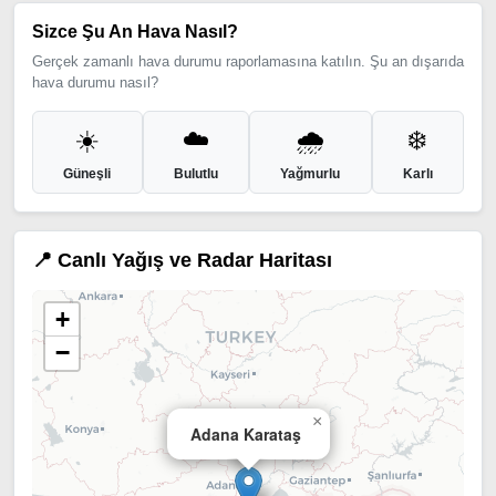
Sizce Şu An Hava Nasıl?
Gerçek zamanlı hava durumu raporlamasına katılın. Şu an dışarıda
hava durumu nasıl?
☀️
☁️
🌧️
❄️
Güneşli
Bulutlu
Yağmurlu
Karlı
📍 Canlı Yağış ve Radar Haritası
+
−
×
Adana Karataş