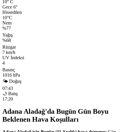
10°
C
Gece 6°
Hissedilen
10°C
Nem
%77
Yağış
%68
Rüzgar
7 km/h
UV İndeksi
4
Basınç
1016 hPa
🌤 Doğuş
07:43
🌙 Batış
17:20
Adana Aladağ'da Bugün Gün Boyu
Beklenen Hava Koşulları
Adana Aladağ için Bugün (11 Aralık) hava durumu:
Gün