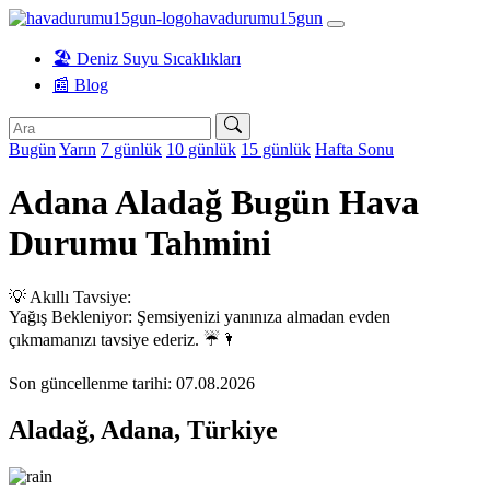
havadurumu15gun
🏖️ Deniz Suyu Sıcaklıkları
📰 Blog
Bugün
Yarın
7 günlük
10 günlük
15 günlük
Hafta Sonu
Adana Aladağ Bugün Hava
Durumu Tahmini
💡 Akıllı Tavsiye:
Yağış Bekleniyor: Şemsiyenizi yanınıza almadan evden
çıkmamanızı tavsiye ederiz. ☔🌂
Son güncellenme tarihi: 07.08.2026
Aladağ, Adana, Türkiye