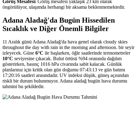
Görüş Mesafesi:
Görüş mesafesi yaklaşık 23 km olarak
öngörülüyor, ulaşımda herhangi bir aksama beklenmemektedir.
Adana Aladağ'da Bugün Hissedilen
Sıcaklık ve Diğer Önemli Bilgiler
11 Aralık günü Adana Aladağ'da hava genel olarak cloudy skies
throughout the day with rain in the morning and afternoon. bir seyir
izleyecek. Güne
6°C
ile başlarken, öğle saatlerinde termometreler
10°C
seviyesine çıkacak. Bulut örtüsü %94 oranında dağılım
gösterirken, basınç 1016 hPa civarında sabit kalacak. Günlük
planlarınız için kritik olan gün doğumu 07:43:13 ve gün batımı
17:20:16 saatleri arasındadır. UV indeksi düşük, güneş açısından
riskli bir durum bulunmuyor. Adana aladağ bugün hava durumu
tahmini bu şekildedir.