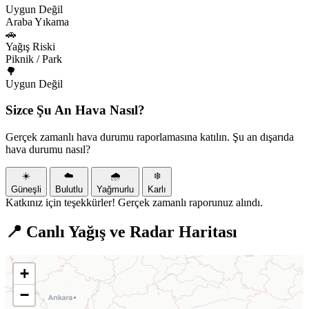
Uygun Değil
Araba Yıkama
🚗
Yağış Riski
Piknik / Park
🌳
Uygun Değil
Sizce Şu An Hava Nasıl?
Gerçek zamanlı hava durumu raporlamasına katılın. Şu an dışarıda
hava durumu nasıl?
☀️
☁️
🌧️
❄️
Güneşli
Bulutlu
Yağmurlu
Karlı
Katkınız için teşekkürler! Gerçek zamanlı raporunuz alındı.
📍 Canlı Yağış ve Radar Haritası
+
−