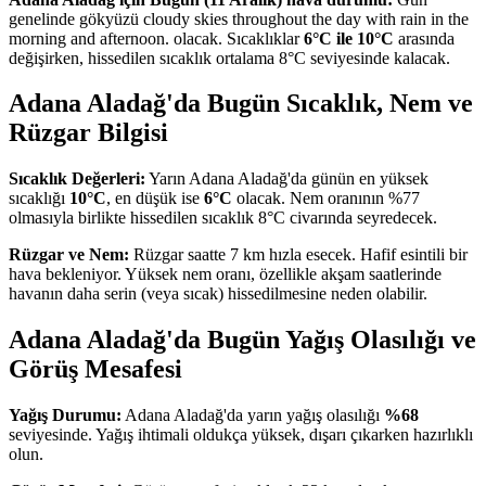
genelinde gökyüzü cloudy skies throughout the day with rain in the
morning and afternoon. olacak. Sıcaklıklar
6°C ile 10°C
arasında
değişirken, hissedilen sıcaklık ortalama 8°C seviyesinde kalacak.
Adana Aladağ'da Bugün Sıcaklık, Nem ve
Rüzgar Bilgisi
Sıcaklık Değerleri:
Yarın Adana Aladağ'da günün en yüksek
sıcaklığı
10°C
, en düşük ise
6°C
olacak. Nem oranının %77
olmasıyla birlikte hissedilen sıcaklık 8°C civarında seyredecek.
Rüzgar ve Nem:
Rüzgar saatte 7 km hızla esecek. Hafif esintili bir
hava bekleniyor. Yüksek nem oranı, özellikle akşam saatlerinde
havanın daha serin (veya sıcak) hissedilmesine neden olabilir.
Adana Aladağ'da Bugün Yağış Olasılığı ve
Görüş Mesafesi
Yağış Durumu:
Adana Aladağ'da yarın yağış olasılığı
%68
seviyesinde. Yağış ihtimali oldukça yüksek, dışarı çıkarken hazırlıklı
olun.