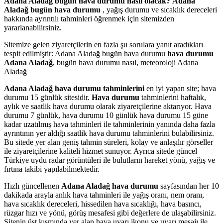
Adana Aladağ bugün hava durumu nasıl olacak?
Adana
Aladağ bugün hava durumu
, yağış durumu ve sıcaklık dereceleri
hakkında ayrıntılı tahminleri öğrenmek için sitemizden
yararlanabilirsiniz.
Sitemize gelen ziyaretçilerin en fazla şu sorulara yanıt aradıkları
tespit edilmiştir: Adana Aladağ bugün hava durumu
hava durumu
Adana Aladağ
, bugün hava durumu nasıl, meteoroloji Adana
Aladağ
Adana Aladağ hava durumu tahminlerini
en iyi yapan site; hava
durumu 15 günlük sitesidir.
Hava durumu
tahminlerini haftalık,
aylık ve saatlik hava durumu olarak ziyaretçilerine aktarıyor. Hava
durumu 7 günlük, hava durumu 10 günlük hava durumu 15 güne
kadar uzatılmış hava tahminleri ile tahminlerinin yanında daha fazla
ayrıntının yer aldığı saatlik hava durumu tahminlerini bulabilirsiniz.
Bu sitede yer alan geniş tahmin süreleri, kolay ve anlaşılır görseller
ile ziyaretçilerine kaliteli hizmet sunuyor. Ayrıca sitede güncel
Türkiye uydu radar görüntüleri ile bulutların hareket yönü, yağış ve
fırtına takibi yapılabilmektedir.
Hızlı güncellenen
Adana Aladağ hava durumu
sayfasından her 10
dakikada arayla anlık hava tahminleri ile yağış oranı, nem oranı,
hava sıcaklık dereceleri, hissedilen hava sıcaklığı, hava basıncı,
rüzgar hızı ve yönü, görüş mesafesi gibi değerlere de ulaşabilirsiniz.
Sitenin üst kısmında yer alan hava uyarı ikonu ve uyarı mesajı ile