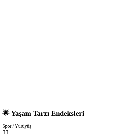
🌟 Yaşam Tarzı Endeksleri
Spor / Yürüyüş
🏃‍♂️