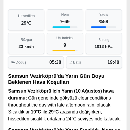
Nem
Yağış
Hissedilen
%69
%58
29°C
UV İndeksi
Rüzgar
Basınç
9
23 km/h
1013 hPa
05:38
19:40
🌤 Doğuş
🌙 Batış
Samsun Vezirköprü'da Yarın Gün Boyu
Beklenen Hava Koşulları
Samsun Vezirköprü için Yarın (10 Ağustos) hava
durumu:
Gün genelinde gökyüzü clear conditions
throughout the day with late afternoon rain. olacak.
Sıcaklıklar
19°C ile 29°C
arasında değişirken,
hissedilen sıcaklık ortalama 24°C seviyesinde kalacak.