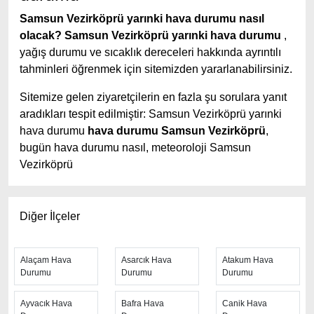
Samsun Vezirköprü yarınki hava durumu nasıl
olacak?
Samsun Vezirköprü yarınki hava durumu
,
yağış durumu ve sıcaklık dereceleri hakkında ayrıntılı
tahminleri öğrenmek için sitemizden yararlanabilirsiniz.
Sitemize gelen ziyaretçilerin en fazla şu sorulara yanıt
aradıkları tespit edilmiştir: Samsun Vezirköprü yarınki
hava durumu
hava durumu Samsun Vezirköprü
,
bugün hava durumu nasıl, meteoroloji Samsun
Vezirköprü
Samsun Vezirköprü hava durumu tahminlerini
en iyi
yapan site; hava durumu 15 günlük sitesidir.
Hava
Diğer İlçeler
durumu
tahminlerini haftalık, aylık ve saatlik hava
durumu olarak ziyaretçilerine aktarıyor. Hava durumu 7
günlük, hava durumu 10 günlük hava durumu 15 güne
Alaçam Hava
Asarcık Hava
Atakum Hava
Durumu
Durumu
Durumu
kadar uzatılmış hava tahminleri ile tahminlerinin
yanında daha fazla ayrıntının yer aldığı saatlik hava
Ayvacık Hava
Bafra Hava
Canik Hava
durumu tahminlerini bulabilirsiniz. Bu sitede yer alan