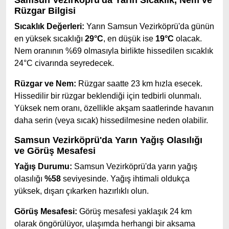
Samsun Vezirköprü'da Yarın Sıcaklık, Nem ve
Rüzgar Bilgisi
Sıcaklık Değerleri:
Yarın Samsun Vezirköprü'da günün
en yüksek sıcaklığı
29°C
, en düşük ise
19°C
olacak.
Nem oranının %69 olmasıyla birlikte hissedilen sıcaklık
24°C civarında seyredecek.
Rüzgar ve Nem:
Rüzgar saatte 23 km hızla esecek.
Hissedilir bir rüzgar beklendiği için tedbirli olunmalı.
Yüksek nem oranı, özellikle akşam saatlerinde havanın
daha serin (veya sıcak) hissedilmesine neden olabilir.
Samsun Vezirköprü'da Yarın Yağış Olasılığı
ve Görüş Mesafesi
Yağış Durumu:
Samsun Vezirköprü'da yarın yağış
olasılığı
%58
seviyesinde. Yağış ihtimali oldukça
yüksek, dışarı çıkarken hazırlıklı olun.
Görüş Mesafesi:
Görüş mesafesi yaklaşık 24 km
olarak öngörülüyor, ulaşımda herhangi bir aksama