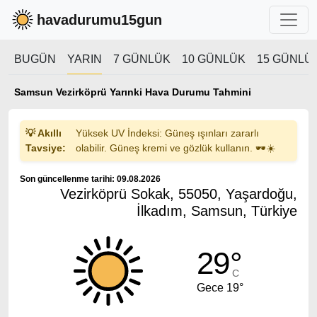
havadurumu15gun
BUGÜN
YARIN
7 GÜNLÜK
10 GÜNLÜK
15 GÜNLÜ
Samsun Vezirköprü Yarınki Hava Durumu Tahmini
💡 Akıllı
Yüksek UV İndeksi: Güneş ışınları zararlı
Tavsiye:
olabilir. Güneş kremi ve gözlük kullanın. 🕶️☀️
Son güncellenme tarihi: 09.08.2026
Vezirköprü Sokak, 55050, Yaşardoğu,
İlkadım, Samsun, Türkiye
29°
C
Gece 19°