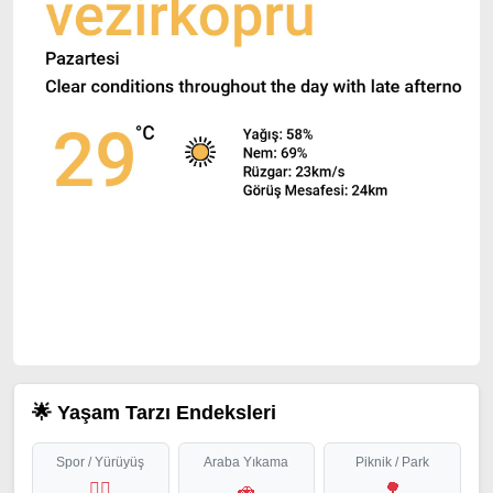
🌟 Yaşam Tarzı Endeksleri
Spor / Yürüyüş
Araba Yıkama
Piknik / Park
🏃‍♂️
🚗
🌳