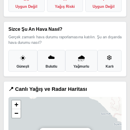
Uygun Değil
Yağış Riski
Uygun Değil
Sizce Şu An Hava Nasıl?
Gerçek zamanlı hava durumu raporlamasına katılın. Şu an dışarıda
hava durumu nasıl?
☀️
☁️
🌧️
❄️
Güneşli
Bulutlu
Yağmurlu
Karlı
📍 Canlı Yağış ve Radar Haritası
+
−