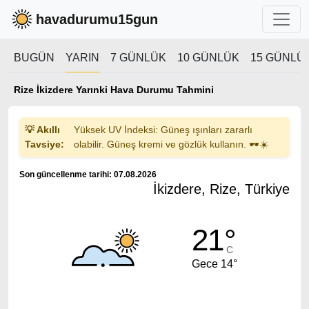
havadurumu15gun
BUGÜN
YARIN
7 GÜNLÜK
10 GÜNLÜK
15 GÜNLÜ
Rize İkizdere Yarınki Hava Durumu Tahmini
💡 Akıllı
Yüksek UV İndeksi: Güneş ışınları zararlı
Tavsiye:
olabilir. Güneş kremi ve gözlük kullanın. 🕶️☀️
Son güncellenme tarihi: 07.08.2026
İkizdere, Rize, Türkiye
21°
C
Gece 14°