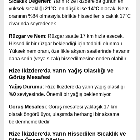
Sıcaklık Değerleri:
Yarın Rize İkizdere'da günün en
yüksek sıcaklığı
21°C
, en düşük ise
14°C
olacak. Nem
oranının %84 olmasıyla birlikte hissedilen sıcaklık 17°C
civarında seyredecek.
Rüzgar ve Nem:
Rüzgar saatte 17 km hızla esecek.
Hissedilir bir rüzgar beklendiği için tedbirli olunmalı.
Yüksek nem oranı, özellikle akşam saatlerinde havanın
daha serin (veya sıcak) hissedilmesine neden olabilir.
Rize İkizdere'da Yarın Yağış Olasılığı ve
Görüş Mesafesi
Yağış Durumu:
Rize İkizdere'da yarın yağış olasılığı
%0
seviyesinde. Önemli bir yağış beklenmiyor.
Görüş Mesafesi:
Görüş mesafesi yaklaşık 17 km
olarak öngörülüyor, ulaşımda herhangi bir aksama
beklenmemektedir.
Rize İkizdere'da Yarın Hissedilen Sıcaklık ve