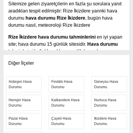
Sitemize gelen ziyaretçilerin en fazla şu sorulara yanıt
aradıkları tespit edilmiştir: Rize İkizdere yarınki hava
durumu
hava durumu Rize İkizdere
, bugün hava
durumu nasıl, meteoroloji Rize İkizdere
Rize İkizdere hava durumu tahminlerini
en iyi yapan
site; hava durumu 15 günlük sitesidir.
Hava durumu
tahminlerini haftalık, aylık ve saatlik hava durumu
olarak ziyaretçilerine aktarıyor. Hava durumu 7 günlük,
Diğer İlçeler
hava durumu 10 günlük hava durumu 15 güne kadar
uzatılmış hava tahminleri ile tahminlerinin yanında
daha fazla ayrıntının yer aldığı saatlik hava durumu
Ardeşen Hava
Fındıklı Hava
Güneysu Hava
tahminlerini bulabilirsiniz. Bu sitede yer alan geniş
Durumu
Durumu
Durumu
tahmin süreleri, kolay ve anlaşılır görseller ile
Hemşin Hava
Kalkandere Hava
Nurluca Hava
ziyaretçilerine kaliteli hizmet sunuyor. Ayrıca sitede
Durumu
Durumu
Durumu
güncel Türkiye uydu radar görüntüleri ile bulutların
hareket yönü, yağış ve fırtına takibi yapılabilmektedir.
Pazar Hava
Çayeli Hava
İkizdere Hava
Durumu
Durumu
Durumu
Hızlı güncellenen
Rize İkizdere hava durumu