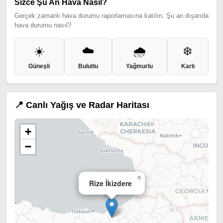
Sizce Şu An Hava Nasıl?
Gerçek zamanlı hava durumu raporlamasına katılın. Şu an dışarıda
hava durumu nasıl?
☀️
☁️
🌧️
❄️
Güneşli
Bulutlu
Yağmurlu
Karlı
📍 Canlı Yağış ve Radar Haritası
+
−
×
Rize İkizdere