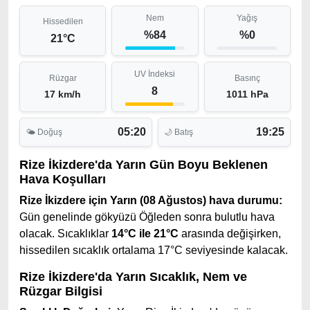
Nem
Yağış
Hissedilen
%84
%0
21°C
UV İndeksi
Rüzgar
Basınç
8
17 km/h
1011 hPa
05:20
19:25
🌤 Doğuş
🌙 Batış
Rize İkizdere'da Yarın Gün Boyu Beklenen
Hava Koşulları
Rize İkizdere için Yarın (08 Ağustos) hava durumu:
Gün genelinde gökyüzü Öğleden sonra bulutlu hava
olacak. Sıcaklıklar
14°C ile 21°C
arasında değişirken,
hissedilen sıcaklık ortalama 17°C seviyesinde kalacak.
Rize İkizdere'da Yarın Sıcaklık, Nem ve
Rüzgar Bilgisi