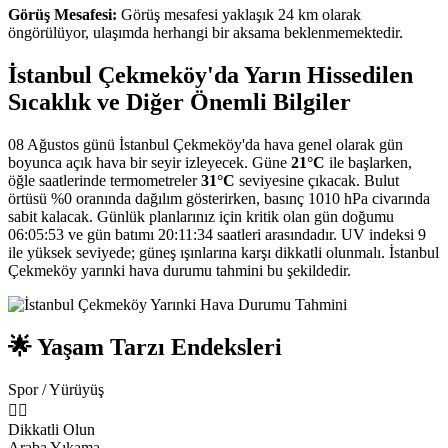
Görüş Mesafesi:
Görüş mesafesi yaklaşık 24 km olarak
öngörülüyor, ulaşımda herhangi bir aksama beklenmemektedir.
İstanbul Çekmeköy'da Yarın Hissedilen
Sıcaklık ve Diğer Önemli Bilgiler
08 Ağustos günü İstanbul Çekmeköy'da hava genel olarak gün
boyunca açık hava bir seyir izleyecek. Güne
21°C
ile başlarken,
öğle saatlerinde termometreler
31°C
seviyesine çıkacak. Bulut
örtüsü %0 oranında dağılım gösterirken, basınç 1010 hPa civarında
sabit kalacak. Günlük planlarınız için kritik olan gün doğumu
06:05:53 ve gün batımı 20:11:34 saatleri arasındadır. UV indeksi 9
ile yüksek seviyede; güneş ışınlarına karşı dikkatli olunmalı. İstanbul
Çekmeköy yarınki hava durumu tahmini bu şekildedir.
🌟 Yaşam Tarzı Endeksleri
Spor / Yürüyüş
🏃‍♂️
Dikkatli Olun
Araba Yıkama