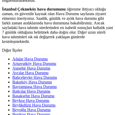
bilgilendirilmektedir.
İstanbul Çekmeköy hava durumunu
öğrenme ihtiyacı olduğu
zaman, en güvenilir kaynak olan Hava Durumu sayfasını ziyaret
etmenizi öneriyoruz. Saatlik, günlük ve aylık hava durumu gibi
farklı zaman aralıklarında hava durumuna bakabilirsiniz. Ancak
sayfadaki hava tahmin sürelerinden en isabetli sonuçları haftalık yani
7 günlük olduğunu belirtmek daha doğru olur. Diğer uzun süreli
hava tahminleri sık sık değişerek yaklaşan günlerde
kesinleşmektedir.
Diğer İlçeler
Adalar Hava Durumu
Arnavutköy Hava Durumu
Ataşehir Hava Durumu
Avcılar Hava Durumu
Bahçelievler Hava Durumu
Bakırköy Hava Durumu
Bayrampaşa Hava Durumu
Bağcılar Hava Durumu
Başakşehir Hava Durumu
Beykoz Hava Durumu
Beylikdüzü Hava Durumu
Beyoğlu Hava Durumu
Beşiktaş Hava Durumu