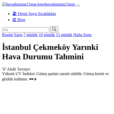
havadurumu15gun
🏖️ Deniz Suyu Sıcaklıkları
📰 Blog
Bugün
Yarın
7 günlük
10 günlük
15 günlük
Hafta Sonu
İstanbul Çekmeköy Yarınki
Hava Durumu Tahmini
💡 Akıllı Tavsiye:
Yüksek UV İndeksi: Güneş ışınları zararlı olabilir. Güneş kremi ve
gözlük kullanın. 🕶️☀️