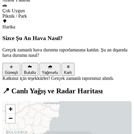
🚗
Çok Uygun
Piknik / Park
🌳
Harika
Sizce Şu An Hava Nasıl?
Gerçek zamanlı hava durumu raporlamasına katılın. Şu an dışarıda
hava durumu nasıl?
☀️
☁️
🌧️
❄️
Güneşli
Bulutlu
Yağmurlu
Karlı
Katkınız için teşekkürler! Gerçek zamanlı raporunuz alındı.
📍 Canlı Yağış ve Radar Haritası
+
−