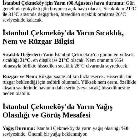
İstanbul Çekmeköy için Yarın (08 Ağustos) hava durumu:
Gün
genelinde gökyüzü gün boyunca açık hava olacak. Sıcaklıklar
21°C
ile 31°C
arasında değişirken, hissedilen sıcaklık ortalama 26°C
seviyesinde kalacak.
İstanbul Çekmeköy'da Yarın Sıcaklık,
Nem ve Rüzgar Bilgisi
Sıcaklık Değerleri:
Yarın İstanbul Çekmeköy'da günün en yüksek
sıcaklığı
31°C
, en düşük ise
21°C
olacak. Nem oranının %64
olmasıyla birlikte hissedilen sıcaklık 26°C civarında seyredecek.
Rüzgar ve Nem:
Rüzgar saatte 24 km hızla esecek. Hissedilir bir
rüzgar beklendiği için tedbirli olunmalı. Yüksek nem oranı, özellikle
akşam saatlerinde havanın daha serin (veya sıcak) hissedilmesine
neden olabilir.
İstanbul Çekmeköy'da Yarın Yağış
Olasılığı ve Görüş Mesafesi
Yağış Durumu:
İstanbul Çekmeköy'da yarın yağış olasılığı
%0
seviyesinde. Önemli bir yağış beklenmiyor.