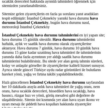
sıcaklık dereceleri hakkında ayrıntılı tahminleri öğrenmek için
sitemizden yararlanabilirsiniz.
Sitemize gelen ziyaretçilerin en fazla şu sorulara yanıt aradıkları
tespit edilmiştir: İstanbul Çekmeköy yarınki hava durumu
hava
durumu İstanbul Çekmeköy
, bugün hava durumu nasıl,
meteoroloji İstanbul Çekmeköy
İstanbul Çekmeköy hava durumu tahminlerini
en iyi yapan site;
hava durumu 15 günlük sitesidir.
Hava durumu
tahminlerini
haftalık, aylık ve saatlik hava durumu olarak ziyaretçilerine
aktarıyor. Hava durumu 7 günlük, hava durumu 10 günlük hava
durumu 15 güne kadar uzatılmış hava tahminleri ile tahminlerinin
yanında daha fazla ayrıntının yer aldığı saatlik hava durumu
tahminlerini bulabilirsiniz. Bu sitede yer alan geniş tahmin süreleri,
kolay ve anlaşılır görseller ile ziyaretçilerine kaliteli hizmet sunuyor.
Ayrıca sitede güncel Türkiye uydu radar görüntüleri ile bulutların
hareket yönü, yağış ve fırtına takibi yapılabilmektedir.
Hızlı güncellenen
İstanbul Çekmeköy hava durumu
sayfasından
her 10 dakikada arayla anlık hava tahminleri ile yağış oranı, nem
oranı, hava sıcaklık dereceleri, hissedilen hava sıcaklığı, hava
basıncı, rüzgar hızı ve yönü, görüş mesafesi gibi değerlere de
ulaşabilirsiniz. Sitenin üst kısmında yer alan hava uyarı ikonu ve
uyarı mesajı ile şiddetli hava koşulları hakkında ziyaretçiler