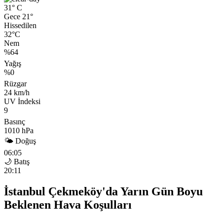
31°
C
Gece 21°
Hissedilen
32°C
Nem
%64
Yağış
%0
Rüzgar
24 km/h
UV İndeksi
9
Basınç
1010 hPa
🌤 Doğuş
06:05
🌙 Batış
20:11
İstanbul Çekmeköy'da Yarın Gün Boyu
Beklenen Hava Koşulları