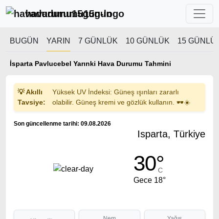
havadurumu15gun
BUGÜN
YARIN
7 GÜNLÜK
10 GÜNLÜK
15 GÜNLÜ
İsparta Pavlucebel Yarınki Hava Durumu Tahmini
💡 Akıllı
Yüksek UV İndeksi: Güneş ışınları zararlı
Tavsiye:
olabilir. Güneş kremi ve gözlük kullanın. 🕶️☀️
Son güncellenme tarihi: 09.08.2026
Isparta, Türkiye
30°
C
Gece 18°
Nem
Yağış