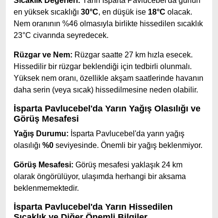
Sıcaklık Değerleri:
Yarın İsparta Pavlucebel'da günün
en yüksek sıcaklığı
30°C
, en düşük ise
18°C
olacak.
Nem oranının %46 olmasıyla birlikte hissedilen sıcaklık
23°C civarında seyredecek.
Rüzgar ve Nem:
Rüzgar saatte 27 km hızla esecek.
Hissedilir bir rüzgar beklendiği için tedbirli olunmalı.
Yüksek nem oranı, özellikle akşam saatlerinde havanın
daha serin (veya sıcak) hissedilmesine neden olabilir.
İsparta Pavlucebel'da Yarın Yağış Olasılığı ve
Görüş Mesafesi
Yağış Durumu:
İsparta Pavlucebel'da yarın yağış
olasılığı
%0
seviyesinde. Önemli bir yağış beklenmiyor.
Görüş Mesafesi:
Görüş mesafesi yaklaşık 24 km
olarak öngörülüyor, ulaşımda herhangi bir aksama
beklenmemektedir.
İsparta Pavlucebel'da Yarın Hissedilen
Sıcaklık ve Diğer Önemli Bilgiler