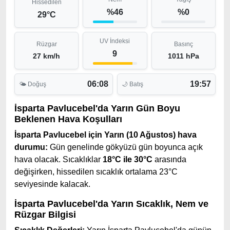
Hissedilen
%46
%0
29°C
UV İndeksi
Rüzgar
Basınç
9
27 km/h
1011 hPa
06:08
19:57
🌤 Doğuş
🌙 Batış
İsparta Pavlucebel'da Yarın Gün Boyu
Beklenen Hava Koşulları
İsparta Pavlucebel için Yarın (10 Ağustos) hava
durumu:
Gün genelinde gökyüzü gün boyunca açık
hava olacak. Sıcaklıklar
18°C ile 30°C
arasında
değişirken, hissedilen sıcaklık ortalama 23°C
seviyesinde kalacak.
İsparta Pavlucebel'da Yarın Sıcaklık, Nem ve
Rüzgar Bilgisi