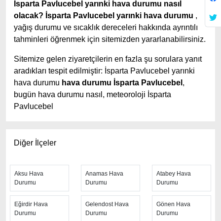
İsparta Pavlucebel yarınki hava durumu nasıl
olacak?
İsparta Pavlucebel yarınki hava durumu
,
yağış durumu ve sıcaklık dereceleri hakkında ayrıntılı
tahminleri öğrenmek için sitemizden yararlanabilirsiniz.
Sitemize gelen ziyaretçilerin en fazla şu sorulara yanıt
aradıkları tespit edilmiştir: İsparta Pavlucebel yarınki
hava durumu
hava durumu İsparta Pavlucebel
,
bugün hava durumu nasıl, meteoroloji İsparta
Pavlucebel
İsparta Pavlucebel hava durumu tahminlerini
en iyi
yapan site; hava durumu 15 günlük sitesidir.
Hava
Diğer İlçeler
durumu
tahminlerini haftalık, aylık ve saatlik hava
durumu olarak ziyaretçilerine aktarıyor. Hava durumu 7
günlük, hava durumu 10 günlük hava durumu 15 güne
Aksu Hava
Anamas Hava
Atabey Hava
Durumu
Durumu
Durumu
kadar uzatılmış hava tahminleri ile tahminlerinin
yanında daha fazla ayrıntının yer aldığı saatlik hava
Eğirdir Hava
Gelendost Hava
Gönen Hava
durumu tahminlerini bulabilirsiniz. Bu sitede yer alan
Durumu
Durumu
Durumu
geniş tahmin süreleri, kolay ve anlaşılır görseller ile