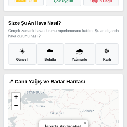
Dikkatli Olun
Çok Uygun
Uygun Değil
Sizce Şu An Hava Nasıl?
Gerçek zamanlı hava durumu raporlamasına katılın. Şu an dışarıda
hava durumu nasıl?
☀️
☁️
🌧️
❄️
Güneşli
Bulutlu
Yağmurlu
Karlı
📍 Canlı Yağış ve Radar Haritası
+
−
×
İsparta Pavlucebel