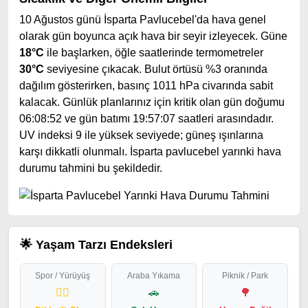
10 Ağustos günü İsparta Pavlucebel'da hava genel
olarak gün boyunca açık hava bir seyir izleyecek. Güne
18°C
ile başlarken, öğle saatlerinde termometreler
30°C
seviyesine çıkacak. Bulut örtüsü %3 oranında
dağılım gösterirken, basınç 1011 hPa civarında sabit
kalacak. Günlük planlarınız için kritik olan gün doğumu
06:08:52 ve gün batımı 19:57:07 saatleri arasındadır.
UV indeksi 9 ile yüksek seviyede; güneş ışınlarına
karşı dikkatli olunmalı. İsparta pavlucebel yarınki hava
durumu tahmini bu şekildedir.
🌟 Yaşam Tarzı Endeksleri
Spor / Yürüyüş
Araba Yıkama
Piknik / Park
🏃‍♂️
🚗
🌳