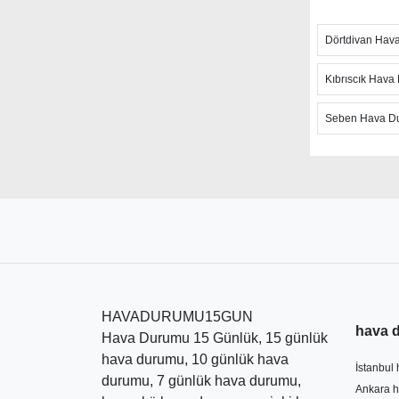
fırtına takib
Dörtdivan Hav
Hızlı günce
hava tahminl
Kıbrıscık Hav
sıcaklığı, h
ulaşabilirsi
Seben Hava D
şiddetli hav
Bolu Sebe
olan Hava D
durumu gibi
hava tahmin
belirtmek d
günlerde ke
HAVADURUMU15GUN
hava 
Hava Durumu 15 Günlük, 15 günlük
hava durumu, 10 günlük hava
İstanbul
durumu, 7 günlük hava durumu,
Ankara h