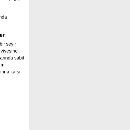
ımda
er
ir seyir
viyesine
arında sabit
ımı
arına karşı