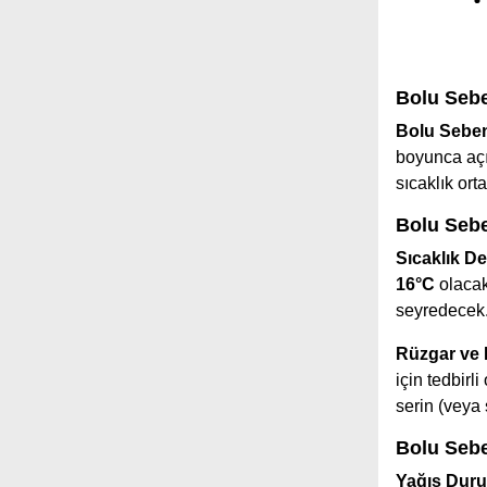
Bolu Sebe
Bolu Seben
boyunca açı
sıcaklık or
Bolu Sebe
Sıcaklık De
16°C
olacak
seyredecek
Rüzgar ve
için tedbir
serin (veya 
Bolu Sebe
Yağış Dur