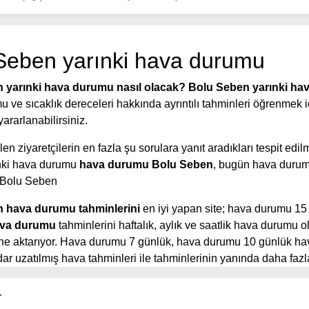
Seben yarınki hava durumu
 yarınki hava durumu nasıl olacak?
Bolu Seben yarınki h
 ve sıcaklık dereceleri hakkında ayrıntılı tahminleri öğrenmek i
ararlanabilirsiniz.
en ziyaretçilerin en fazla şu sorulara yanıt aradıkları tespit edilm
nki hava durumu
hava durumu Bolu Seben
, bugün hava durum
 Bolu Seben
 hava durumu tahminlerini
en iyi yapan site; hava durumu 15
va durumu
tahminlerini haftalık, aylık ve saatlik hava durumu o
rine aktarıyor. Hava durumu 7 günlük, hava durumu 10 günlük h
r uzatılmış hava tahminleri ile tahminlerinin yanında daha fazla
aatlik hava durumu tahminlerini bulabilirsiniz. Bu sitede yer alan
eri, kolay ve anlaşılır görseller ile ziyaretçilerine kaliteli hizmet
r
e güncel Türkiye uydu radar görüntüleri ile bulutların hareket y