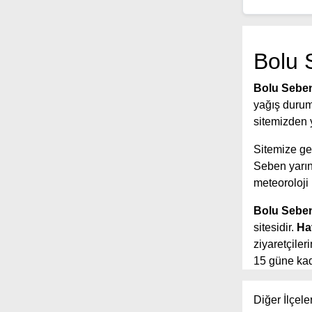
Bolu 
Bolu Seben
yağış durumu
sitemizden y
Sitemize gel
Seben yarı
meteoroloji
Bolu Seben
sitesidir.
Ha
ziyaretçile
15 güne kada
yer aldığı s
tahmin sürel
Diğer İlçele
Ayrıca sited