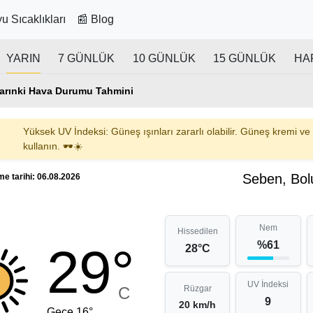
u Sıcaklıkları
📰 Blog
YARIN
7 GÜNLÜK
10 GÜNLÜK
15 GÜNLÜK
HA
arınki Hava Durumu Tahmini
Yüksek UV İndeksi: Güneş ışınları zararlı olabilir. Güneş kremi ve
kullanın. 🕶️☀️
Seben, Bol
e tarihi: 06.08.2026
Nem
Hissedilen
%61
29°
28°C
UV İndeksi
C
Rüzgar
9
20 km/h
Gece 16°