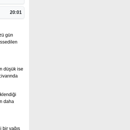
20:01
zü gün
issedilen
en düşük ise
civarında
klendiği
ın daha
 bir yağış