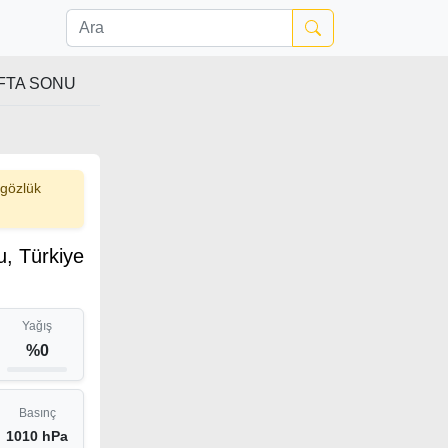
FTA SONU
 gözlük
u, Türkiye
Yağış
%0
Basınç
1010 hPa