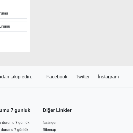
urumu
arayla anlık
len hava
Durumu
e
ı ile
r kaynak
 aylık hava
 sayfadaki
dan takip edin:
Facebook
Twitter
İnstagram
unu
rek yaklaşan
umu 7 gunluk
Diğer Linkler
va durumu 7 günlük
fastinger
 durumu 7 günlük
Sitemap