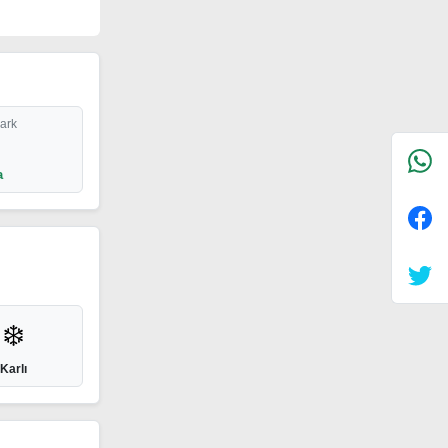
Park
a
❄️
Karlı