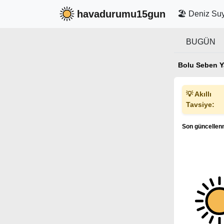
havadurumu15gun
🏖️ Deniz Suy
BUGÜN
Bolu Seben Y
💡 Akıllı
Tavsiye:
Son güncellenm