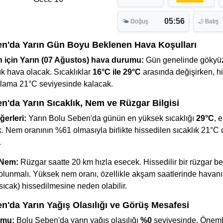
05:56
🌤 Doğuş
🌙 Batış
n'da Yarın Gün Boyu Beklenen Hava Koşulları
 için Yarın (07 Ağustos) hava durumu:
Gün genelinde gökyü
k hava olacak. Sıcaklıklar
16°C ile 29°C
arasında değişirken, h
talama 21°C seviyesinde kalacak.
n'da Yarın Sıcaklık, Nem ve Rüzgar Bilgisi
ğerleri:
Yarın Bolu Seben'da günün en yüksek sıcaklığı
29°C
, 
. Nem oranının %61 olmasıyla birlikte hissedilen sıcaklık 21°C 
.
 Nem:
Rüzgar saatte 20 km hızla esecek. Hissedilir bir rüzgar be
li olunmalı. Yüksek nem oranı, özellikle akşam saatlerinde havan
sıcak) hissedilmesine neden olabilir.
n'da Yarın Yağış Olasılığı ve Görüş Mesafesi
umu:
Bolu Seben'da yarın yağış olasılığı
%0
seviyesinde. Önemli