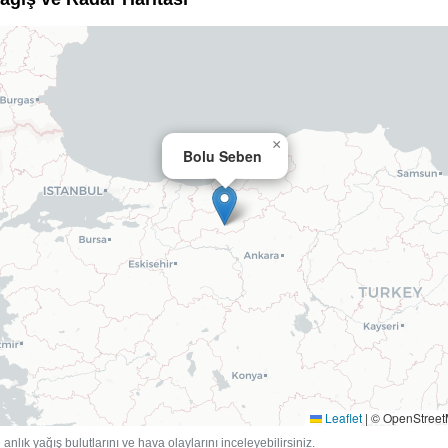
×
Bolu Seben
Leaflet
|
© OpenStree
anlık yağış bulutlarını ve hava olaylarını inceleyebilirsiniz.