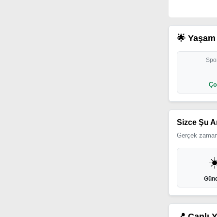
🌟 Yaşam 
Spor
Ço
Sizce Şu A
Gerçek zamanl
☀
Güne
📍 Canlı 