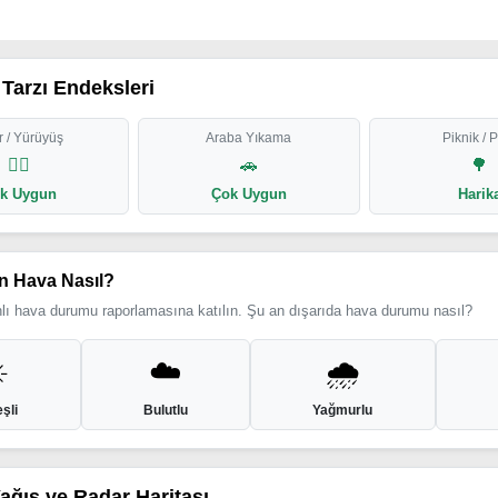
Tarzı Endeksleri
 / Yürüyüş
Araba Yıkama
Piknik / 
🏃‍♂️
🚗
🌳
k Uygun
Çok Uygun
Harik
n Hava Nasıl?
ı hava durumu raporlamasına katılın. Şu an dışarıda hava durumu nasıl?
️
☁️
🌧️
şli
Bulutlu
Yağmurlu
Yağış ve Radar Haritası