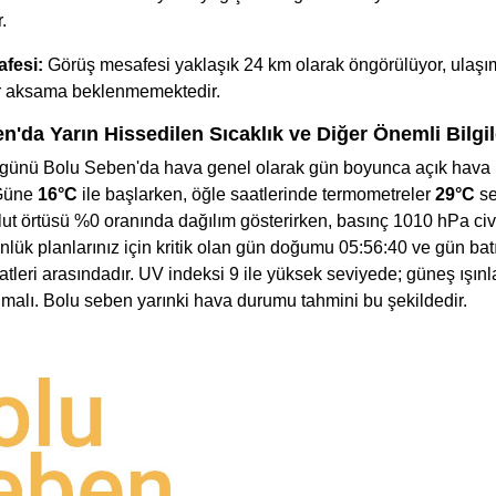
.
fesi:
Görüş mesafesi yaklaşık 24 km olarak öngörülüyor, ulaş
ir aksama beklenmemektedir.
n'da Yarın Hissedilen Sıcaklık ve Diğer Önemli Bilgil
günü Bolu Seben'da hava genel olarak gün boyunca açık hava b
 Güne
16°C
ile başlarken, öğle saatlerinde termometreler
29°C
se
lut örtüsü %0 oranında dağılım gösterirken, basınç 1010 hPa civ
nlük planlarınız için kritik olan gün doğumu 05:56:40 ve gün bat
tleri arasındadır. UV indeksi 9 ile yüksek seviyede; güneş ışınl
unmalı. Bolu seben yarınki hava durumu tahmini bu şekildedir.