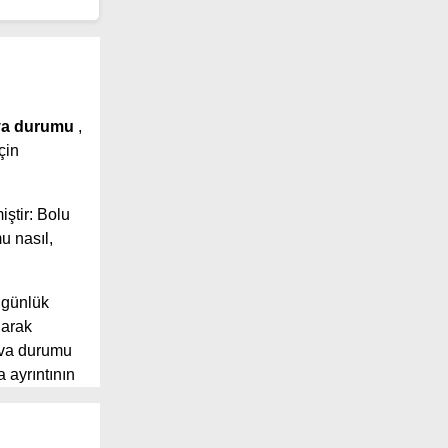
ava durumu
,
çin
iştir: Bolu
u nasıl,
 günlük
larak
ava durumu
 ayrıntının
 geniş
 sunuyor.
önü, yağış ve