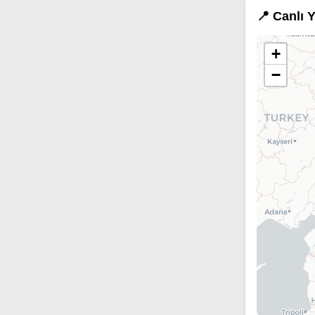
📍 Canlı 
+
−