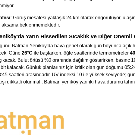
nmiyor.
fesi:
Görüş mesafesi yaklaşık 24 km olarak öngörülüyor, ulaş
ir aksama beklenmemektedir.
niköy'da Yarın Hissedilen Sıcaklık ve Diğer Önemli B
günü Batman Yeniköy'da hava genel olarak gün boyunca açık h
ecek. Güne
26°C
ile başlarken, öğle saatlerinde termometreler
4
çıkacak. Bulut örtüsü %0 oranında dağılım gösterirken, basınç 
abit kalacak. Günlük planlarınız için kritik olan gün doğumu 05:
8:45 saatleri arasındadır. UV indeksi 10 ile yüksek seviyede; gü
karşı dikkatli olunmalı. Batman yeniköy yarınki hava durumu tahm