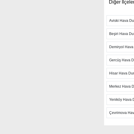
Diğer İlçele
Ayrıca sited
fırtına takib
Aviski Hava D
Hızlı günce
anlık hava t
Beşiri Hava D
hava sıcaklı
ulaşabilirsi
Demiryol Hav
şiddetli hav
Gercüş Hava 
Batman Ye
kaynak olan
Hisar Hava Du
aylık hava 
Merkez Hava 
sayfadaki ha
olduğunu be
Yeniköy Hava
yaklaşan gü
Çevrimova Ha