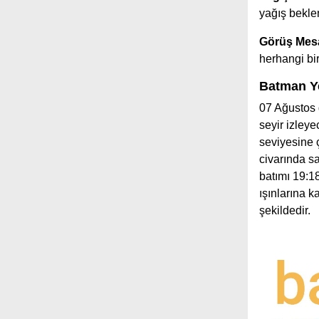
yağış bekle
Görüş Mesa
herhangi b
Batman Ye
07 Ağustos 
seyir izley
seviyesine 
civarında s
batımı 19:1
ışınlarına 
şekildedir.