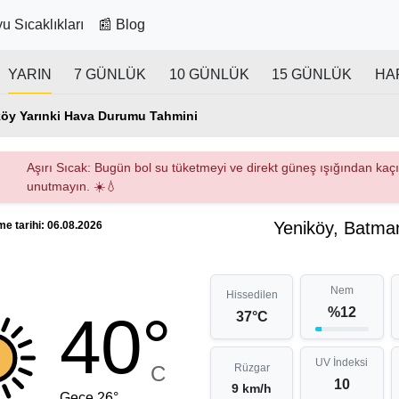
u Sıcaklıkları
📰 Blog
YARIN
7 GÜNLÜK
10 GÜNLÜK
15 GÜNLÜK
HA
öy Yarınki Hava Durumu Tahmini
Aşırı Sıcak: Bugün bol su tüketmeyi ve direkt güneş ışığından ka
unutmayın. ☀️💧
Yeniköy, Batman
e tarihi: 06.08.2026
Nem
Hissedilen
%12
40°
37°C
UV İndeksi
C
Rüzgar
10
9 km/h
Gece 26°