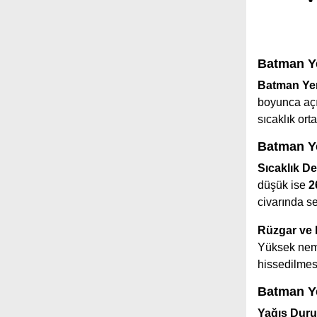
Batman Ye
Batman Yen
boyunca açı
sıcaklık or
Batman Ye
Sıcaklık De
düşük ise
2
civarında s
Rüzgar ve
Yüksek nem 
hissedilmes
Batman Ye
Yağış Dur