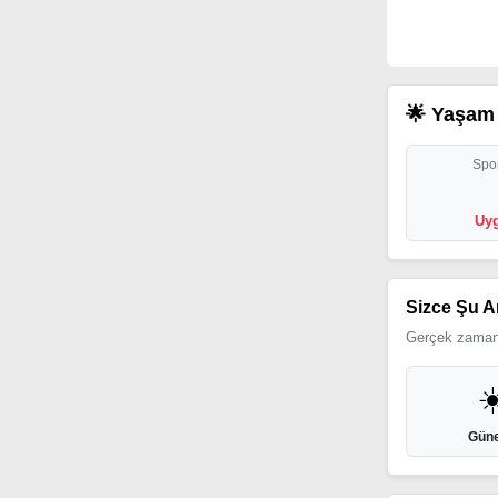
🌟 Yaşam 
Spor
Uyg
Sizce Şu A
Gerçek zamanl
☀
Güne