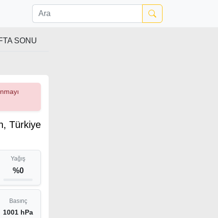
FTA SONU
çınmayı
, Türkiye
Yağış
%0
Basınç
1001 hPa