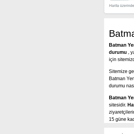
Harita üzerinde 
Batma
Batman Yen
durumu
, 
için sitemiz
Sitemize gel
Batman Yen
durumu nası
Batman Yen
sitesidir.
Ha
ziyaretçile
15 güne kada
yer aldığı s
tahmin sürel