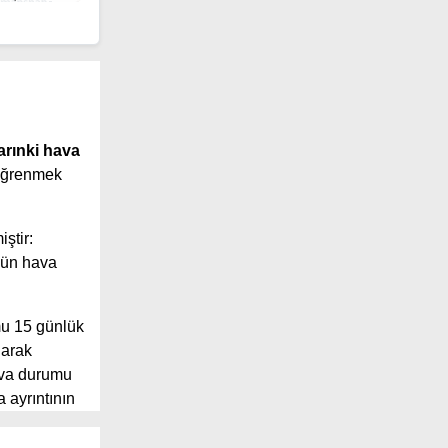
rınki hava
 öğrenmek
iştir:
gün hava
mu 15 günlük
larak
ava durumu
 ayrıntının
 geniş
 sunuyor.