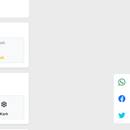
Park
cak
❄️
Karlı