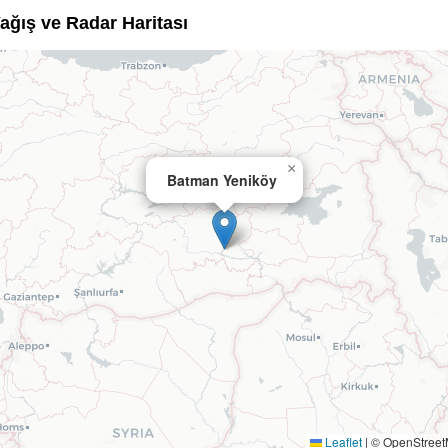
Yağış ve Radar Haritası
×
Batman Yeniköy
Leaflet
|
© OpenStree