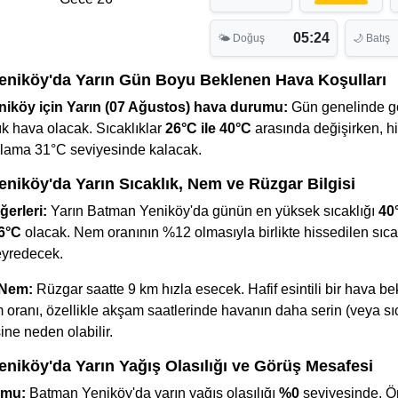
05:24
🌤 Doğuş
🌙 Batış
niköy'da Yarın Gün Boyu Beklenen Hava Koşulları
iköy için Yarın (07 Ağustos) hava durumu:
Gün genelinde g
k hava olacak. Sıcaklıklar
26°C ile 40°C
arasında değişirken, h
talama 31°C seviyesinde kalacak.
niköy'da Yarın Sıcaklık, Nem ve Rüzgar Bilgisi
ğerleri:
Yarın Batman Yeniköy'da günün en yüksek sıcaklığı
40
6°C
olacak. Nem oranının %12 olmasıyla birlikte hissedilen sıca
eyredecek.
 Nem:
Rüzgar saatte 9 km hızla esecek. Hafif esintili bir hava be
oranı, özellikle akşam saatlerinde havanın daha serin (veya sı
ine neden olabilir.
niköy'da Yarın Yağış Olasılığı ve Görüş Mesafesi
umu:
Batman Yeniköy'da yarın yağış olasılığı
%0
seviyesinde. Ön