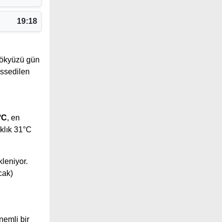
19:18
ökyüzü gün
issedilen
°C
, en
klık 31°C
kleniyor.
cak)
emli bir