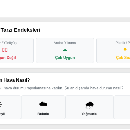
Tarzı Endeksleri
 / Yürüyüş
Araba Yıkama
Piknik / 
🏃‍♂️
🚗
🌳
un Değil
Çok Uygun
Çok Sı
n Hava Nasıl?
ı hava durumu raporlamasına katılın. Şu an dışarıda hava durumu nasıl?
️
☁️
🌧️
şli
Bulutlu
Yağmurlu