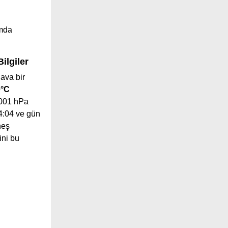
ımda
ilgiler
ava bir
0°C
1001 hPa
24:04 ve gün
neş
ini bu