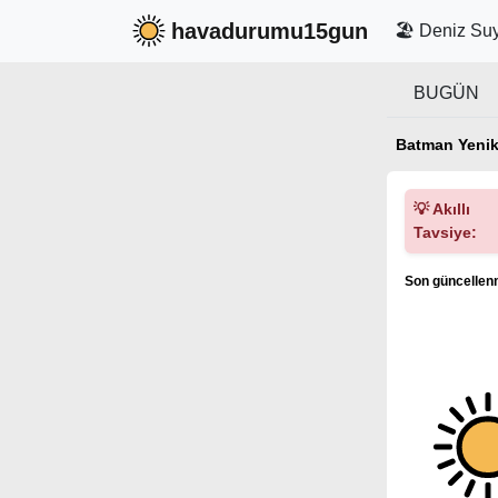
havadurumu15gun
🏖️ Deniz Suy
BUGÜN
Batman Yenik
💡 Akıllı
Tavsiye:
Son güncellenm