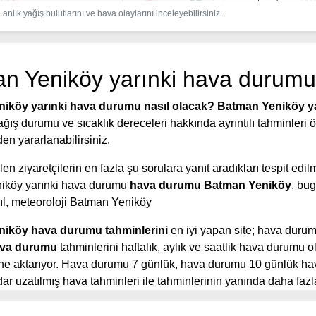
anlık yağış bulutlarını ve hava olaylarını inceleyebilirsiniz.
n Yeniköy yarınki hava durumu
iköy yarınki hava durumu nasıl olacak?
Batman Yeniköy ya
yağış durumu ve sıcaklık dereceleri hakkında ayrıntılı tahminleri
den yararlanabilirsiniz.
en ziyaretçilerin en fazla şu sorulara yanıt aradıkları tespit edilm
iköy yarınki hava durumu
hava durumu Batman Yeniköy
, bu
l, meteoroloji Batman Yeniköy
iköy hava durumu tahminlerini
en iyi yapan site; hava duru
va durumu
tahminlerini haftalık, aylık ve saatlik hava durumu o
rine aktarıyor. Hava durumu 7 günlük, hava durumu 10 günlük h
r uzatılmış hava tahminleri ile tahminlerinin yanında daha fazla
aatlik hava durumu tahminlerini bulabilirsiniz. Bu sitede yer alan
eri, kolay ve anlaşılır görseller ile ziyaretçilerine kaliteli hizmet