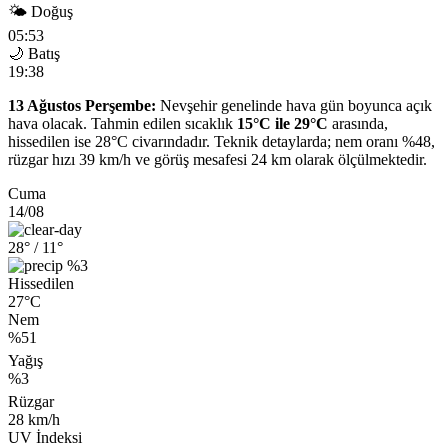
🌤 Doğuş
05:53
🌙 Batış
19:38
13 Ağustos Perşembe:
Nevşehir genelinde hava gün boyunca açık
hava olacak. Tahmin edilen sıcaklık
15°C ile 29°C
arasında,
hissedilen ise 28°C civarındadır. Teknik detaylarda; nem oranı %48,
rüzgar hızı 39 km/h ve görüş mesafesi 24 km olarak ölçülmektedir.
Cuma
14/08
28°
/ 11°
%3
Hissedilen
27°C
Nem
%51
Yağış
%3
Rüzgar
28 km/h
UV İndeksi