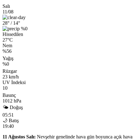
Salı
11/08
28°
/ 14°
%0
Hissedilen
27°C
Nem
%56
Yağış
%0
Rüzgar
23 km/h
UV İndeksi
10
Basınç
1012 hPa
🌤 Doğuş
05:51
🌙 Batış
19:40
11 Ağustos Salı:
Nevşehir genelinde hava gün boyunca açık hava