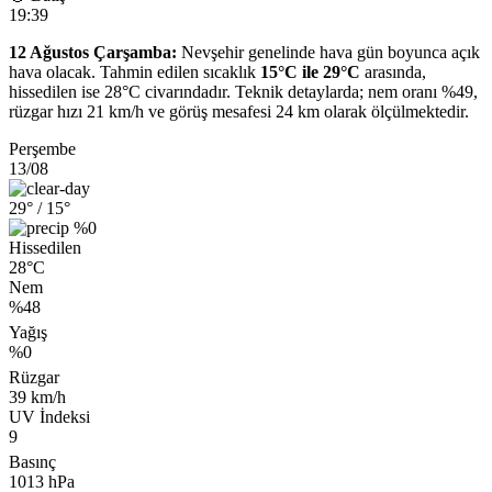
19:39
12 Ağustos Çarşamba:
Nevşehir genelinde hava gün boyunca açık
hava olacak. Tahmin edilen sıcaklık
15°C ile 29°C
arasında,
hissedilen ise 28°C civarındadır. Teknik detaylarda; nem oranı %49,
rüzgar hızı 21 km/h ve görüş mesafesi 24 km olarak ölçülmektedir.
Perşembe
13/08
29°
/ 15°
%0
Hissedilen
28°C
Nem
%48
Yağış
%0
Rüzgar
39 km/h
UV İndeksi
9
Basınç
1013 hPa