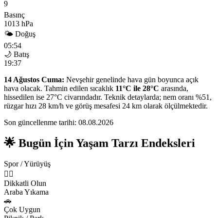
9
Basınç
1013 hPa
🌤 Doğuş
05:54
🌙 Batış
19:37
14 Ağustos Cuma:
Nevşehir genelinde hava gün boyunca açık
hava olacak. Tahmin edilen sıcaklık
11°C ile 28°C
arasında,
hissedilen ise 27°C civarındadır. Teknik detaylarda; nem oranı %51,
rüzgar hızı 28 km/h ve görüş mesafesi 24 km olarak ölçülmektedir.
Son güncellenme tarihi: 08.08.2026
🌟 Bugün İçin Yaşam Tarzı Endeksleri
Spor / Yürüyüş
🏃‍♂️
Dikkatli Olun
Araba Yıkama
🚗
Çok Uygun