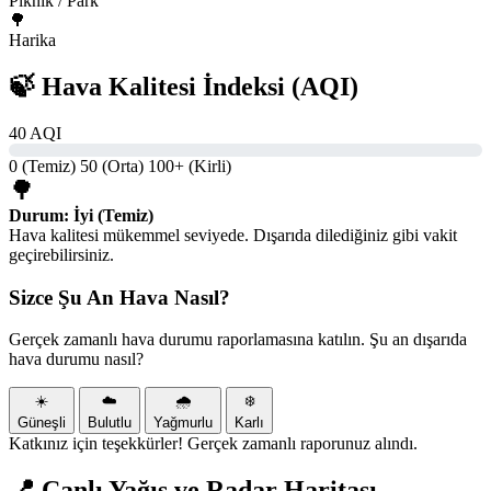
Piknik / Park
🌳
Harika
🍃 Hava Kalitesi İndeksi (AQI)
40 AQI
0 (Temiz)
50 (Orta)
100+ (Kirli)
🌳
Durum: İyi (Temiz)
Hava kalitesi mükemmel seviyede. Dışarıda dilediğiniz gibi vakit
geçirebilirsiniz.
Sizce Şu An Hava Nasıl?
Gerçek zamanlı hava durumu raporlamasına katılın. Şu an dışarıda
hava durumu nasıl?
☀️
☁️
🌧️
❄️
Güneşli
Bulutlu
Yağmurlu
Karlı
Katkınız için teşekkürler! Gerçek zamanlı raporunuz alındı.
📍 Canlı Yağış ve Radar Haritası