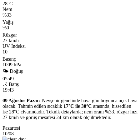
28°C
Nem
%33
Yağış
%0
Rüzgar
27 km/h
UV İndeksi
10
Basınç
1009 hPa
🌤 Doğuş
05:49
🌙 Batış
19:43
09 Ağustos Pazar:
Nevşehir genelinde hava gün boyunca açık hava
olacak. Tahmin edilen sıcaklık
17°C ile 30°C
arasında, hissedilen
ise 28°C civarındadır. Teknik detaylarda; nem oranı %33, rüzgar hızı
27 km/h ve görüş mesafesi 24 km olarak ölçülmektedir.
Pazartesi
10/08