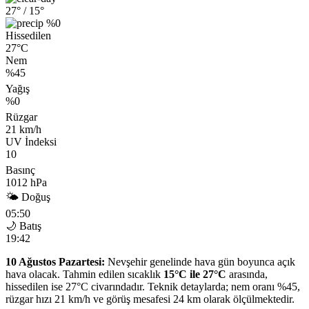
27°
/ 15°
%0
Hissedilen
27°C
Nem
%45
Yağış
%0
Rüzgar
21 km/h
UV İndeksi
10
Basınç
1012 hPa
🌤 Doğuş
05:50
🌙 Batış
19:42
10 Ağustos Pazartesi:
Nevşehir genelinde hava gün boyunca açık
hava olacak. Tahmin edilen sıcaklık
15°C ile 27°C
arasında,
hissedilen ise 27°C civarındadır. Teknik detaylarda; nem oranı %45,
rüzgar hızı 21 km/h ve görüş mesafesi 24 km olarak ölçülmektedir.