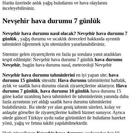
Harita üzerinde anlık yağış bulutlarını ve hava olaylarını
inceleyebilirsiniz.
Nevşehir hava durumu 7 günlük
Nevşehir hava durumu nasıl olacak?
Nevşehir hava durumu 7
günlük
, yağış durumu ve sıcaklık dereceleri hakkında ayrıntılı
tahminleri öğrenmek için sitemizden yararlanabilirsiniz.
Sitemize gelen ziyaretçilerin en fazla şu sorulara yanıt aradıkları
tespit edilmiştir: Nevşehir hava durumu 7 günlük
hava durumu
Nevşehir
, bugün hava durumu nasıl, meteoroloji Nevşehir
Nevşehir hava durumu tahminlerini
en iyi yapan site;
hava
durumu 15 günlük
sitesidir.
Hava durumu
tahminlerini haftalık,
aylık ve saatlik hava durumu olarak ziyaretçilerine aktarıyor.
Hava
durumu 7 günlük
,
hava durumu 10 günlük
hava durumu 15
güne kadar uzatılmış hava tahminleri ile tahminlerinin yanında daha
fazla ayrıntının yer aldığı saatlik hava durumu tahminlerini
bulabilirsiniz. Bu sitede yer alan geniş tahmin süreleri, kolay ve
anlaşılır görseller ile ziyaretçilerine kaliteli hizmet sunuyor. Ayrıca
sitede güncel Türkiye uydu radar görüntüleri ile bulutların hareket
yönü, yağış ve fırtına takibi yapılabilmektedir.