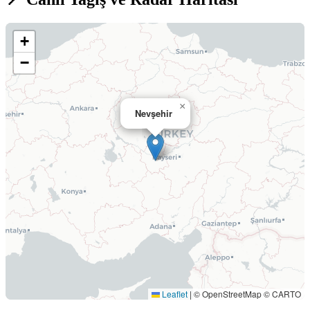
+
−
×
Nevşehir
Leaflet
|
© OpenStreetMap © CARTO