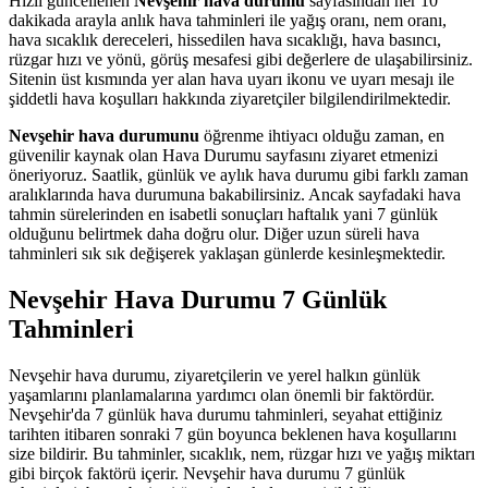
Hızlı güncellenen
Nevşehir hava durumu
sayfasından her 10
dakikada arayla anlık hava tahminleri ile yağış oranı, nem oranı,
hava sıcaklık dereceleri, hissedilen hava sıcaklığı, hava basıncı,
rüzgar hızı ve yönü, görüş mesafesi gibi değerlere de ulaşabilirsiniz.
Sitenin üst kısmında yer alan hava uyarı ikonu ve uyarı mesajı ile
şiddetli hava koşulları hakkında ziyaretçiler bilgilendirilmektedir.
Nevşehir hava durumunu
öğrenme ihtiyacı olduğu zaman, en
güvenilir kaynak olan Hava Durumu sayfasını ziyaret etmenizi
öneriyoruz. Saatlik, günlük ve aylık hava durumu gibi farklı zaman
aralıklarında hava durumuna bakabilirsiniz. Ancak sayfadaki hava
tahmin sürelerinden en isabetli sonuçları haftalık yani 7 günlük
olduğunu belirtmek daha doğru olur. Diğer uzun süreli hava
tahminleri sık sık değişerek yaklaşan günlerde kesinleşmektedir.
Nevşehir Hava Durumu 7 Günlük
Tahminleri
Nevşehir hava durumu, ziyaretçilerin ve yerel halkın günlük
yaşamlarını planlamalarına yardımcı olan önemli bir faktördür.
Nevşehir'da 7 günlük hava durumu tahminleri, seyahat ettiğiniz
tarihten itibaren sonraki 7 gün boyunca beklenen hava koşullarını
size bildirir. Bu tahminler, sıcaklık, nem, rüzgar hızı ve yağış miktarı
gibi birçok faktörü içerir. Nevşehir hava durumu 7 günlük