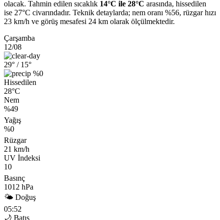
olacak. Tahmin edilen sıcaklık
14°C ile 28°C
arasında, hissedilen
ise 27°C civarındadır. Teknik detaylarda; nem oranı %56, rüzgar hızı
23 km/h ve görüş mesafesi 24 km olarak ölçülmektedir.
Çarşamba
12/08
29°
/ 15°
%0
Hissedilen
28°C
Nem
%49
Yağış
%0
Rüzgar
21 km/h
UV İndeksi
10
Basınç
1012 hPa
🌤 Doğuş
05:52
🌙 Batış