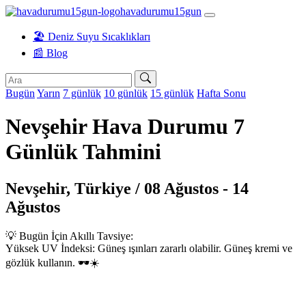
havadurumu15gun
🏖️ Deniz Suyu Sıcaklıkları
📰 Blog
Bugün
Yarın
7 günlük
10 günlük
15 günlük
Hafta Sonu
Nevşehir Hava Durumu 7
Günlük Tahmini
Nevşehir, Türkiye / 08 Ağustos - 14
Ağustos
💡 Bugün İçin Akıllı Tavsiye:
Yüksek UV İndeksi: Güneş ışınları zararlı olabilir. Güneş kremi ve
gözlük kullanın. 🕶️☀️