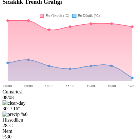
Sıcaklık Trendi Grafiği
Cumartesi
08/08
30°
/ 16°
%0
Hissedilen
28°C
Nem
%30