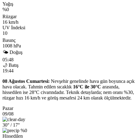
Yağış
%0
Rüzgar
16 km/h
UV İndeksi
10
Basınç
1008 hPa
🌤 Doğuş
05:48
🌙 Batış
19:44
08 Ağustos Cumartesi:
Nevşehir genelinde hava gün boyunca açık
hava olacak. Tahmin edilen sıcaklık
16°C ile 30°C
arasında,
hissedilen ise 28°C civarındadır. Teknik detaylarda; nem oranı %30,
rüzgar hızı 16 km/h ve görüş mesafesi 24 km olarak ölçülmektedir.
Pazar
09/08
30°
/ 17°
%0
Hissedilen