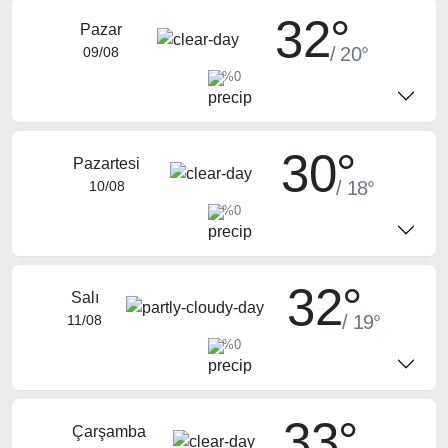
32°
Pazar
/ 20°
09/08
%0
30°
Pazartesi
/ 18°
10/08
%0
32°
Salı
/ 19°
11/08
%0
33°
Çarşamba