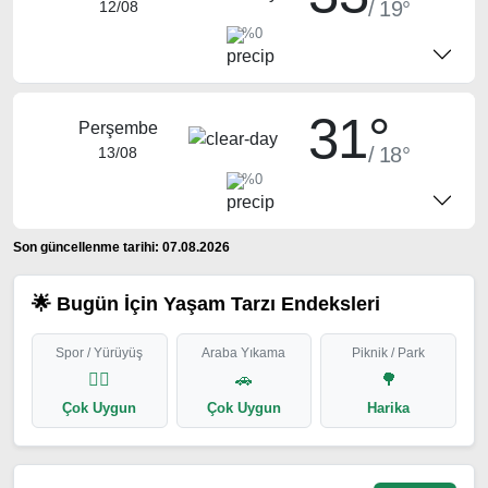
/ 19°
12/08
%0
31°
Perşembe
/ 18°
13/08
%0
Son güncellenme tarihi: 07.08.2026
🌟 Bugün İçin Yaşam Tarzı Endeksleri
Spor / Yürüyüş
Araba Yıkama
Piknik / Park
🏃‍♂️
🚗
🌳
Çok Uygun
Çok Uygun
Harika