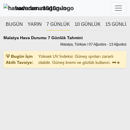
havadurumu15gun
BUGÜN
YARIN
7 GÜNLÜK
10 GÜNLÜK
15 GÜNLÜ
Malatya Hava Durumu 7 Günlük Tahmini
Malatya, Türkiye / 07 Ağustos - 13 Ağustos
💡 Bugün İçin
Yüksek UV İndeksi: Güneş ışınları zararlı
Akıllı Tavsiye:
olabilir. Güneş kremi ve gözlük kullanın. 🕶️☀️