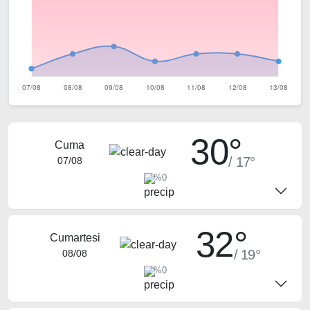
30°
Cuma
/ 17°
07/08
%0
32°
Cumartesi
/ 19°
08/08
%0