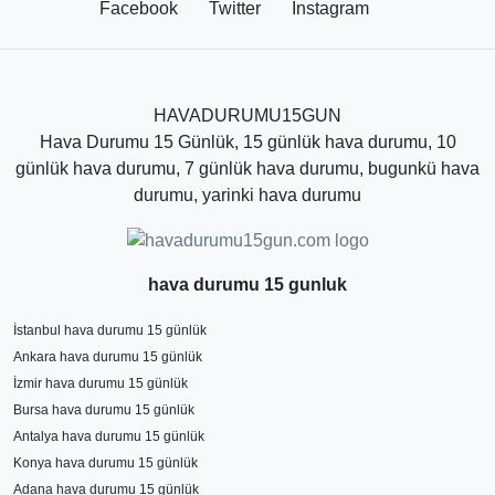
zaman, en güvenilir kaynak olan Hava Durumu
Facebook
Twitter
İnstagram
sayfasını ziyaret etmenizi öneriyoruz. Saatlik, günlük ve
aylık hava durumu gibi farklı zaman aralıklarında hava
durumuna bakabilirsiniz. Ancak sayfadaki hava tahmin
sürelerinden en isabetli sonuçları haftalık yani 7 günlük
HAVADURUMU15GUN
olduğunu belirtmek daha doğru olur. Diğer uzun süreli
Hava Durumu 15 Günlük, 15 günlük hava durumu, 10
hava tahminleri sık sık değişerek yaklaşan günlerde
günlük hava durumu, 7 günlük hava durumu, bugunkü hava
kesinleşmektedir.
durumu, yarinki hava durumu
Malatya Hava Durumu 7 Günlük
Tahminleri
hava durumu 15 gunluk
Malatya hava durumu, ziyaretçilerin ve yerel halkın
İstanbul hava durumu 15 günlük
günlük yaşamlarını planlamalarına yardımcı olan
Ankara hava durumu 15 günlük
önemli bir faktördür. Malatya'da 7 günlük hava durumu
İzmir hava durumu 15 günlük
tahminleri, seyahat ettiğiniz tarihten itibaren sonraki 7
Bursa hava durumu 15 günlük
gün boyunca beklenen hava koşullarını size bildirir. Bu
Antalya hava durumu 15 günlük
tahminler, sıcaklık, nem, rüzgar hızı ve yağış miktarı gibi
Konya hava durumu 15 günlük
birçok faktörü içerir. Malatya hava durumu 7 günlük
Adana hava durumu 15 günlük
tahminleri, bu web sitesi üzerinden kolayca erişilebilir.