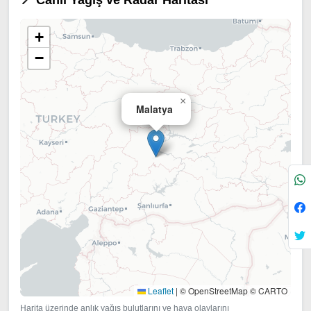
📍 Canlı Yağış ve Radar Haritası
+
−
×
Malatya
Leaflet
|
© OpenStreetMap © CARTO
Harita üzerinde anlık yağış bulutlarını ve hava olaylarını