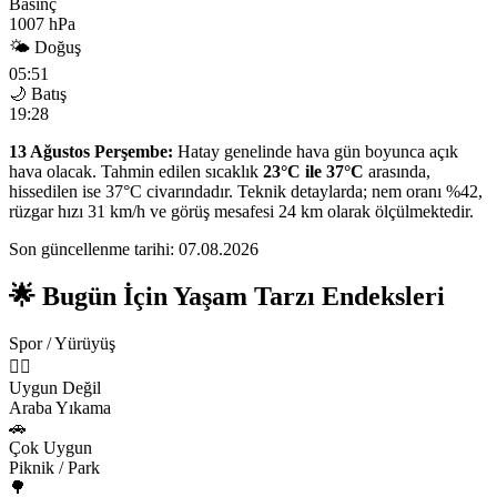
Basınç
1007 hPa
🌤 Doğuş
05:51
🌙 Batış
19:28
13 Ağustos Perşembe:
Hatay genelinde hava gün boyunca açık
hava olacak. Tahmin edilen sıcaklık
23°C ile 37°C
arasında,
hissedilen ise 37°C civarındadır. Teknik detaylarda; nem oranı %42,
rüzgar hızı 31 km/h ve görüş mesafesi 24 km olarak ölçülmektedir.
Son güncellenme tarihi: 07.08.2026
🌟 Bugün İçin Yaşam Tarzı Endeksleri
Spor / Yürüyüş
🏃‍♂️
Uygun Değil
Araba Yıkama
🚗
Çok Uygun
Piknik / Park
🌳