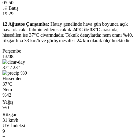
05:50
🌙 Batış
19:29
12 Ağustos Çarşamba:
Hatay genelinde hava gün boyunca açık
hava olacak. Tahmin edilen sıcaklık
24°C ile 38°C
arasında,
hissedilen ise 37°C civarındadır. Teknik detaylarda; nem oranı %40,
rüzgar hızı 33 km/h ve görüş mesafesi 24 km olarak ölçülmektedir.
Perşembe
13/08
37°
/ 23°
%0
Hissedilen
37°C
Nem
%42
Yağış
%0
Rüzgar
31 km/h
UV İndeksi
9