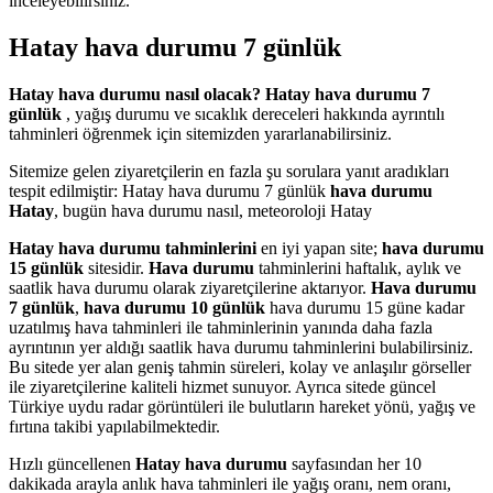
inceleyebilirsiniz.
Hatay hava durumu 7 günlük
Hatay hava durumu nasıl olacak?
Hatay hava durumu 7
günlük
, yağış durumu ve sıcaklık dereceleri hakkında ayrıntılı
tahminleri öğrenmek için sitemizden yararlanabilirsiniz.
Sitemize gelen ziyaretçilerin en fazla şu sorulara yanıt aradıkları
tespit edilmiştir: Hatay hava durumu 7 günlük
hava durumu
Hatay
, bugün hava durumu nasıl, meteoroloji Hatay
Hatay hava durumu tahminlerini
en iyi yapan site;
hava durumu
15 günlük
sitesidir.
Hava durumu
tahminlerini haftalık, aylık ve
saatlik hava durumu olarak ziyaretçilerine aktarıyor.
Hava durumu
7 günlük
,
hava durumu 10 günlük
hava durumu 15 güne kadar
uzatılmış hava tahminleri ile tahminlerinin yanında daha fazla
ayrıntının yer aldığı saatlik hava durumu tahminlerini bulabilirsiniz.
Bu sitede yer alan geniş tahmin süreleri, kolay ve anlaşılır görseller
ile ziyaretçilerine kaliteli hizmet sunuyor. Ayrıca sitede güncel
Türkiye uydu radar görüntüleri ile bulutların hareket yönü, yağış ve
fırtına takibi yapılabilmektedir.
Hızlı güncellenen
Hatay hava durumu
sayfasından her 10
dakikada arayla anlık hava tahminleri ile yağış oranı, nem oranı,