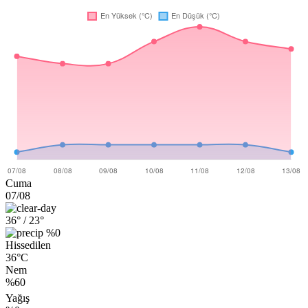
Cuma
07/08
36°
/ 23°
%0
Hissedilen
36°C
Nem
%60
Yağış