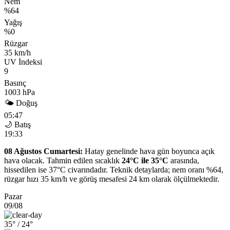
Nem
%64
Yağış
%0
Rüzgar
35 km/h
UV İndeksi
9
Basınç
1003 hPa
🌤 Doğuş
05:47
🌙 Batış
19:33
08 Ağustos Cumartesi:
Hatay genelinde hava gün boyunca açık
hava olacak. Tahmin edilen sıcaklık
24°C ile 35°C
arasında,
hissedilen ise 37°C civarındadır. Teknik detaylarda; nem oranı %64,
rüzgar hızı 35 km/h ve görüş mesafesi 24 km olarak ölçülmektedir.
Pazar
09/08
35°
/ 24°