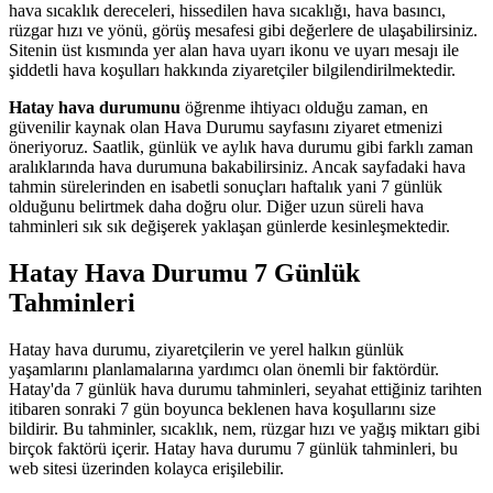
hava sıcaklık dereceleri, hissedilen hava sıcaklığı, hava basıncı,
rüzgar hızı ve yönü, görüş mesafesi gibi değerlere de ulaşabilirsiniz.
Sitenin üst kısmında yer alan hava uyarı ikonu ve uyarı mesajı ile
şiddetli hava koşulları hakkında ziyaretçiler bilgilendirilmektedir.
Hatay hava durumunu
öğrenme ihtiyacı olduğu zaman, en
güvenilir kaynak olan Hava Durumu sayfasını ziyaret etmenizi
öneriyoruz. Saatlik, günlük ve aylık hava durumu gibi farklı zaman
aralıklarında hava durumuna bakabilirsiniz. Ancak sayfadaki hava
tahmin sürelerinden en isabetli sonuçları haftalık yani 7 günlük
olduğunu belirtmek daha doğru olur. Diğer uzun süreli hava
tahminleri sık sık değişerek yaklaşan günlerde kesinleşmektedir.
Hatay Hava Durumu 7 Günlük
Tahminleri
Hatay hava durumu, ziyaretçilerin ve yerel halkın günlük
yaşamlarını planlamalarına yardımcı olan önemli bir faktördür.
Hatay'da 7 günlük hava durumu tahminleri, seyahat ettiğiniz tarihten
itibaren sonraki 7 gün boyunca beklenen hava koşullarını size
bildirir. Bu tahminler, sıcaklık, nem, rüzgar hızı ve yağış miktarı gibi
birçok faktörü içerir. Hatay hava durumu 7 günlük tahminleri, bu
web sitesi üzerinden kolayca erişilebilir.