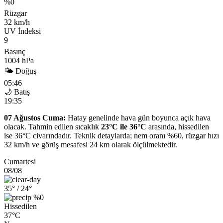
%0
Rüzgar
32 km/h
UV İndeksi
9
Basınç
1004 hPa
🌤 Doğuş
05:46
🌙 Batış
19:35
07 Ağustos Cuma:
Hatay genelinde hava gün boyunca açık hava
olacak. Tahmin edilen sıcaklık
23°C ile 36°C
arasında, hissedilen
ise 36°C civarındadır. Teknik detaylarda; nem oranı %60, rüzgar hızı
32 km/h ve görüş mesafesi 24 km olarak ölçülmektedir.
Cumartesi
08/08
35°
/ 24°
%0
Hissedilen
37°C