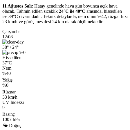
11 Ağustos Salı:
Hatay genelinde hava gün boyunca açık hava
olacak. Tahmin edilen sıcaklık
24°C ile 40°C
arasında, hissedilen
ise 39°C civarındadır. Teknik detaylarda; nem oranı %42, rüzgar hızı
23 km/h ve görüş mesafesi 24 km olarak ölçülmektedir.
Çarşamba
12/08
38°
/ 24°
%0
Hissedilen
37°C
Nem
%40
Yağış
%0
Rüzgar
33 km/h
UV İndeksi
9
Basınç
1007 hPa
🌤 Doğuş