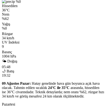
%0
Hissedilen
36°C
Nem
%62
Yağış
%0
Rüzgar
34 km/h
UV İndeksi
9
Basınç
1004 hPa
🌤 Doğuş
05:48
🌙 Batış
19:32
09 Ağustos Pazar:
Hatay genelinde hava gün boyunca açık hava
olacak. Tahmin edilen sıcaklık
24°C ile 35°C
arasında, hissedilen
ise 36°C civarındadır. Teknik detaylarda; nem oranı %62, rüzgar hızı
34 km/h ve görüş mesafesi 24 km olarak ölçülmektedir.
Pazartesi