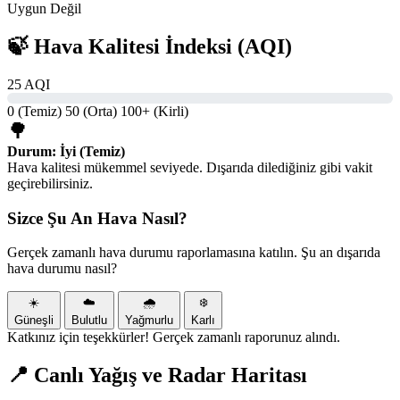
Uygun Değil
🍃 Hava Kalitesi İndeksi (AQI)
25 AQI
0 (Temiz)
50 (Orta)
100+ (Kirli)
🌳
Durum: İyi (Temiz)
Hava kalitesi mükemmel seviyede. Dışarıda dilediğiniz gibi vakit
geçirebilirsiniz.
Sizce Şu An Hava Nasıl?
Gerçek zamanlı hava durumu raporlamasına katılın. Şu an dışarıda
hava durumu nasıl?
☀️
☁️
🌧️
❄️
Güneşli
Bulutlu
Yağmurlu
Karlı
Katkınız için teşekkürler! Gerçek zamanlı raporunuz alındı.
📍 Canlı Yağış ve Radar Haritası