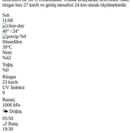
rüzgar hızı 27 km/h ve görüş mesafesi 24 km olarak ölçülmektedir.
Salı
11/08
40°
/ 24°
%0
Hissedilen
39°C
Nem
%42
Yağış
%0
Rüzgar
23 km/h
UV İndeksi
9
Basınç
1006 hPa
🌤 Doğuş
05:50
🌙 Batış
19:30