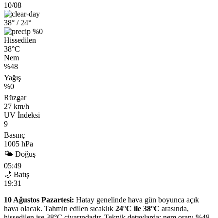
10/08
38°
/ 24°
%0
Hissedilen
38°C
Nem
%48
Yağış
%0
Rüzgar
27 km/h
UV İndeksi
9
Basınç
1005 hPa
🌤 Doğuş
05:49
🌙 Batış
19:31
10 Ağustos Pazartesi:
Hatay genelinde hava gün boyunca açık
hava olacak. Tahmin edilen sıcaklık
24°C ile 38°C
arasında,
hissedilen ise 38°C civarındadır. Teknik detaylarda; nem oranı %48,