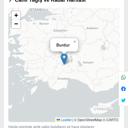
📍 Canlı Yağış ve Radar Haritası
+
−
×
Burdur
Leaflet
|
© OpenStreetMap © CARTO
Harita üzerinde anlık yağış bulutlarını ve hava olaylarını