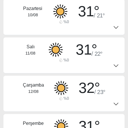
31°
Pazartesi
/ 21°
10/08
%0
31°
Salı
/ 22°
11/08
%0
32°
Çarşamba
/ 23°
12/08
%0
31°
Perşembe