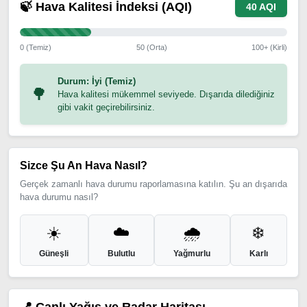
🍃 Hava Kalitesi İndeksi (AQI)
40 AQI
0 (Temiz)
50 (Orta)
100+ (Kirli)
Durum: İyi (Temiz)
🌳
Hava kalitesi mükemmel seviyede. Dışarıda dilediğiniz
gibi vakit geçirebilirsiniz.
Sizce Şu An Hava Nasıl?
Gerçek zamanlı hava durumu raporlamasına katılın. Şu an dışarıda
hava durumu nasıl?
☀️
☁️
🌧️
❄️
Güneşli
Bulutlu
Yağmurlu
Karlı