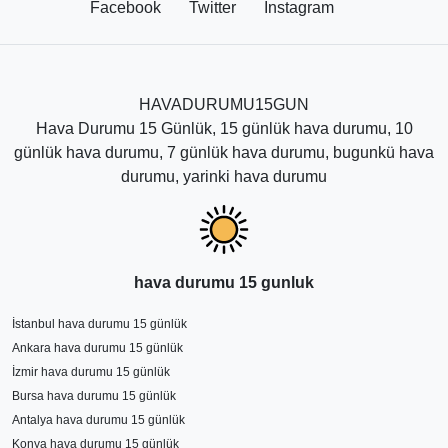
zaman, en güvenilir kaynak olan Hava Durumu
Facebook
Twitter
İnstagram
sayfasını ziyaret etmenizi öneriyoruz. Saatlik, günlük ve
aylık hava durumu gibi farklı zaman aralıklarında hava
durumuna bakabilirsiniz. Ancak sayfadaki hava tahmin
sürelerinden en isabetli sonuçları haftalık yani 7 günlük
HAVADURUMU15GUN
olduğunu belirtmek daha doğru olur. Diğer uzun süreli
Hava Durumu 15 Günlük, 15 günlük hava durumu, 10
hava tahminleri sık sık değişerek yaklaşan günlerde
günlük hava durumu, 7 günlük hava durumu, bugunkü hava
kesinleşmektedir.
durumu, yarinki hava durumu
Burdur Hava Durumu 7 Günlük
Tahminleri
Burdur hava durumu, ziyaretçilerin ve yerel halkın
hava durumu 15 gunluk
günlük yaşamlarını planlamalarına yardımcı olan
İstanbul hava durumu 15 günlük
önemli bir faktördür. Burdur'da 7 günlük hava durumu
Ankara hava durumu 15 günlük
tahminleri, seyahat ettiğiniz tarihten itibaren sonraki 7
İzmir hava durumu 15 günlük
gün boyunca beklenen hava koşullarını size bildirir. Bu
Bursa hava durumu 15 günlük
tahminler, sıcaklık, nem, rüzgar hızı ve yağış miktarı gibi
Antalya hava durumu 15 günlük
birçok faktörü içerir. Burdur hava durumu 7 günlük
Konya hava durumu 15 günlük
tahminleri, bu web sitesi üzerinden kolayca erişilebilir.