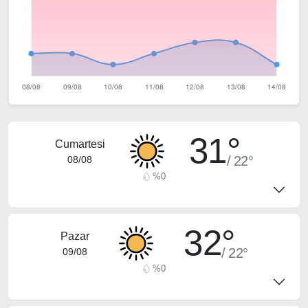
31°
Cumartesi
/ 22°
08/08
%0
32°
Pazar
/ 22°
09/08
%0