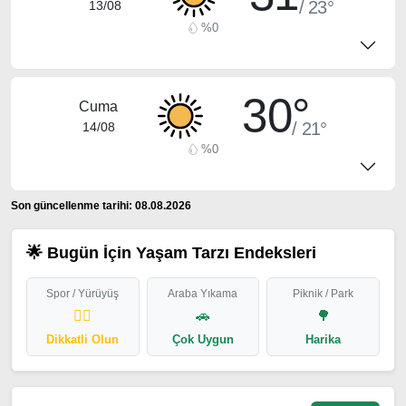
/ 23°
13/08
%0
30°
Cuma
/ 21°
14/08
%0
Son güncellenme tarihi: 08.08.2026
🌟 Bugün İçin Yaşam Tarzı Endeksleri
Spor / Yürüyüş
Araba Yıkama
Piknik / Park
🏃‍♂️
🚗
🌳
Dikkatli Olun
Çok Uygun
Harika