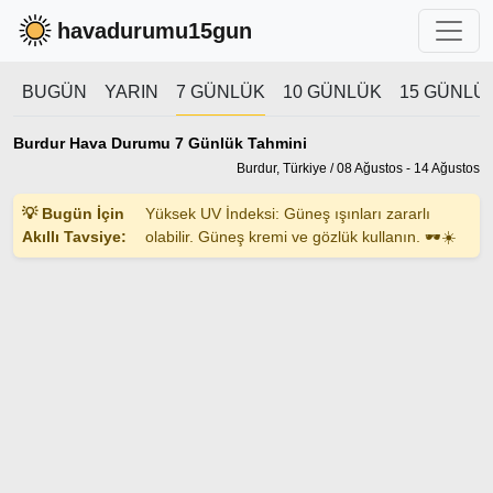
havadurumu15gun
BUGÜN
YARIN
7 GÜNLÜK
10 GÜNLÜK
15 GÜNLÜ
Burdur Hava Durumu 7 Günlük Tahmini
Burdur, Türkiye / 08 Ağustos - 14 Ağustos
💡 Bugün İçin
Yüksek UV İndeksi: Güneş ışınları zararlı
Akıllı Tavsiye:
olabilir. Güneş kremi ve gözlük kullanın. 🕶️☀️