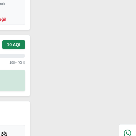
Park
eğil
10 AQI
100+ (Kirli)
❄️