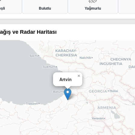
şli
Bulutlu
Yağmurlu
Yağış ve Radar Haritası
×
Artvin