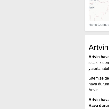
Harita üzerinde 
Artvi
Artvin hav
sıcaklık der
yararlanabil
Sitemize gel
hava durum
Artvin
Artvin hav
Hava dur