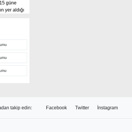
15 güne
ın yer aldığı
min süreleri,
sitede
tına takibi
rumu
 anlık hava
va sıcaklığı,
rumu
rsiniz.
ava koşulları
rumu
ak olan
k hava
 sayfadaki
dan takip edin:
Facebook
Twitter
İnstagram
unu
rek yaklaşan