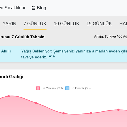
u Sıcaklıkları
📰 Blog
YARIN
7 GÜNLÜK
10 GÜNLÜK
15 GÜNLÜK
HA
urumu 7 Günlük Tahmini
Artvin, Türkiye / 06 A
Akıllı
Yağış Bekleniyor: Şemsiyenizi yanınıza almadan evden çı
tavsiye ederiz. ☔🌂
endi Grafiği