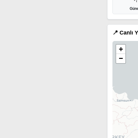
Güne
📍 Canlı 
+
−