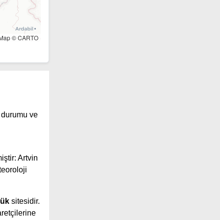
tMap © CARTO
ş durumu ve
ştir: Artvin
eoroloji
lük
sitesidir.
retçilerine