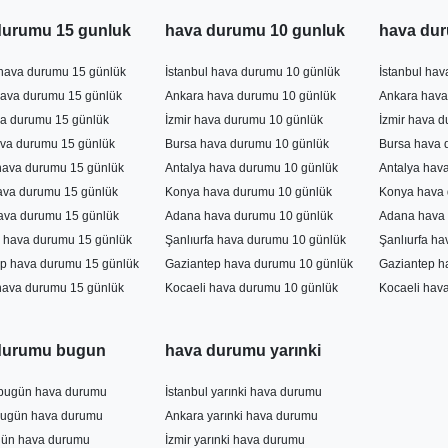
n Hava Durumu 7 Günlük Tahmin
durumu 15 gunluk
hava durumu 10 gunluk
hava dur
 durumu, ziyaretçilerin ve yerel halkın günlük yaşamlarını planl
 hava durumu 15 günlük
İstanbul hava durumu 10 günlük
İstanbul ha
an önemli bir faktördür. Artvin'da 7 günlük hava durumu tahminle
ava durumu 15 günlük
Ankara hava durumu 10 günlük
Ankara hava
rihten itibaren sonraki 7 gün boyunca beklenen hava koşullarını siz
va durumu 15 günlük
İzmir hava durumu 10 günlük
İzmir hava 
, sıcaklık, nem, rüzgar hızı ve yağış miktarı gibi birçok faktörü içe
va durumu 15 günlük
Bursa hava durumu 10 günlük
Bursa hava 
7 günlük tahminleri, bu web sitesi üzerinden kolayca erişilebili
hava durumu 15 günlük
Antalya hava durumu 10 günlük
Antalya hav
ava durumu 15 günlük
Konya hava durumu 10 günlük
Konya hava 
ava durumu 15 günlük
Adana hava durumu 10 günlük
Adana hava 
a hava durumu 15 günlük
Şanlıurfa hava durumu 10 günlük
Şanlıurfa h
p hava durumu 15 günlük
Gaziantep hava durumu 10 günlük
Gaziantep h
hava durumu 15 günlük
Kocaeli hava durumu 10 günlük
Kocaeli hav
durumu bugun
hava durumu yarınki
 bugün hava durumu
İstanbul yarınki hava durumu
bugün hava durumu
Ankara yarınki hava durumu
gün hava durumu
İzmir yarınki hava durumu