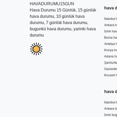
HAVADURUMU15GUN
Artvi
hava 
Hava Durumu 15 Günlük, 15 günlük
hava durumu, 10 günlük hava
Artvin hava
İstanbul
durumu, 7 günlük hava durumu,
yardımcı ol
Ankara h
bugunkü hava durumu, yarinki hava
ettiğiniz ta
İzmir ha
durumu
Bu tahminler
Bursa ha
hava durumu 
Antalya 
Konya h
Adana h
Şanlıurf
Gaziante
Kocaeli 
hava 
İstanbul
Ankara 
İzmir bu