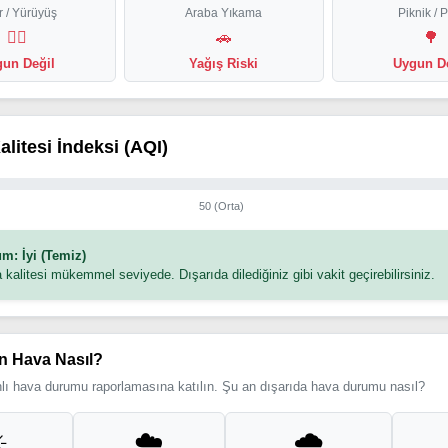
 / Yürüyüş
Araba Yıkama
Piknik / 
🏃‍♂️
🚗
🌳
un Değil
Yağış Riski
Uygun D
alitesi İndeksi (AQI)
50 (Orta)
m: İyi (Temiz)
 kalitesi mükemmel seviyede. Dışarıda dilediğiniz gibi vakit geçirebilirsiniz.
n Hava Nasıl?
ı hava durumu raporlamasına katılın. Şu an dışarıda hava durumu nasıl?
️
☁️
🌧️