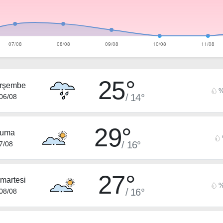
25°
rşembe
%
/ 14°
06/08
29°
uma
/ 16°
7/08
27°
martesi
%
/ 16°
08/08