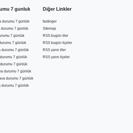
leri
umu 7 gunluk
Diğer Linkler
amalarına
va durumu 7 günlük
fastinger
ri, seyahat
 durumu 7 günlük
Sitemap
e bildirir.
durumu 7 günlük
RSS bugün iller
rir. Artvin
durumu 7 günlük
RSS bugün ilçeler
r.
a durumu 7 günlük
RSS yarın iller
durumu 7 günlük
RSS yarın ilçeler
durumu 7 günlük
ava durumu 7 günlük
ava durumu 7 günlük
a durumu 7 günlük