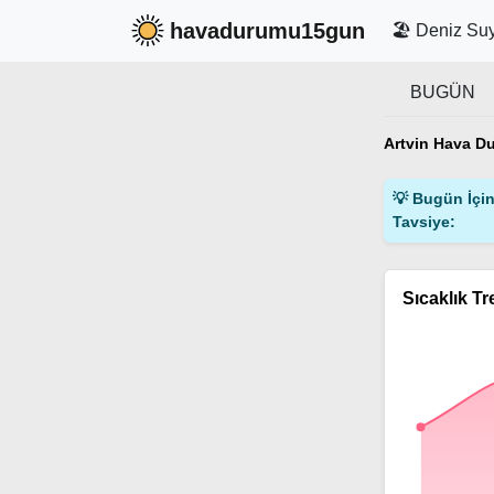
havadurumu15gun
🏖️ Deniz Suy
BUGÜN
Artvin Hava D
💡 Bugün İçin 
Tavsiye:
Sıcaklık Tr