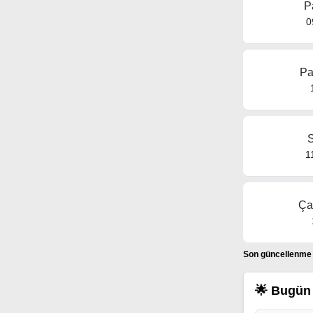
P
0
Pa
S
1
Ça
Son güncellenme t
🌟 Bugün 