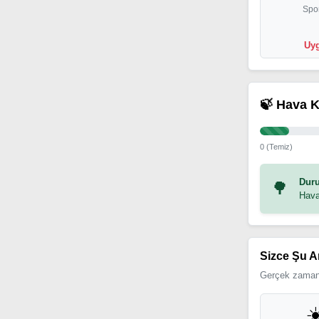
Spor
Uyg
🍃 Hava K
0 (Temiz)
Duru
🌳
Hava
Sizce Şu A
Gerçek zamanl
☀