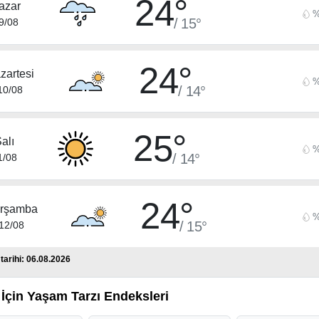
24°
azar
%
/ 15°
9/08
24°
zartesi
%
/ 14°
10/08
25°
alı
%
/ 14°
1/08
24°
rşamba
%
/ 15°
12/08
arihi: 06.08.2026
İçin Yaşam Tarzı Endeksleri