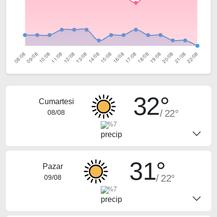
32°
Cumartesi
/ 22°
08/08
%7
31°
Pazar
/ 22°
09/08
%7