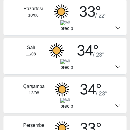
33°
Pazartesi
/ 22°
10/08
%0
34°
Salı
/ 23°
11/08
%0
34°
Çarşamba
/ 23°
12/08
%0
33°
Perşembe