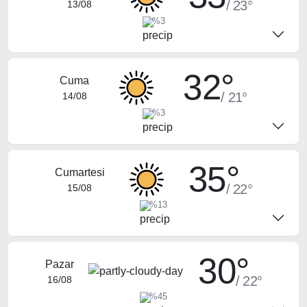
/ 23°
13/08
%3
32°
Cuma
/ 21°
14/08
%3
35°
Cumartesi
/ 22°
15/08
%13
30°
Pazar
/ 22°
16/08
%45