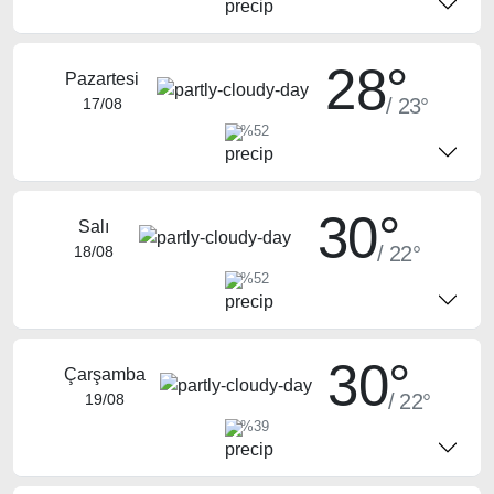
28°
Pazartesi
/ 23°
17/08
%52
30°
Salı
/ 22°
18/08
%52
30°
Çarşamba
/ 22°
19/08
%39