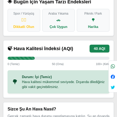
🌟 Bugün İçin Yaşam Tarzı Endeksleri
Spor / Yürüyüş
Araba Yıkama
Piknik / Park
🏃‍♂️
🚗
🌳
Dikkatli Olun
Çok Uygun
Harika
🍃 Hava Kalitesi İndeksi (AQI)
40 AQI
0 (Temiz)
50 (Orta)
100+ (Kirli)
Durum: İyi (Temiz)
🌳
Hava kalitesi mükemmel seviyede. Dışarıda dilediğiniz
gibi vakit geçirebilirsiniz.
Sizce Şu An Hava Nasıl?
Gerçek zamanlı hava durumu raporlamasına katılın. Şu an dışarıda