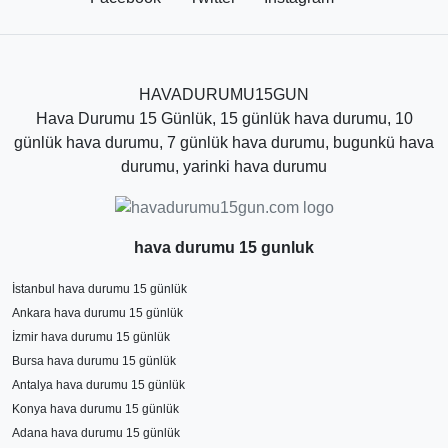
dereceleri, hissedilen hava sıcaklığı, hava basıncı,
rüzgar hızı ve yönü, görüş mesafesi gibi değerlere de
ulaşabilirsiniz. Sitenin üst kısmında yer alan hava uyarı
ikonu ve uyarı mesajı ile şiddetli hava koşulları
HAVADURUMU15GUN
hakkında ziyaretçiler bilgilendirilmektedir.
Hava Durumu 15 Günlük, 15 günlük hava durumu, 10
günlük hava durumu, 7 günlük hava durumu, bugunkü hava
Osmaniye hava durumunu
öğrenme ihtiyacı olduğu
durumu, yarinki hava durumu
zaman, en güvenilir kaynak olan Hava Durumu
sayfasını ziyaret etmenizi öneriyoruz. Saatlik, günlük ve
aylık hava durumu gibi farklı zaman aralıklarında hava
hava durumu 15 gunluk
durumuna bakabilirsiniz. Ancak sayfadaki hava tahmin
sürelerinden en isabetli sonuçları haftalık yani 7 günlük
İstanbul hava durumu 15 günlük
olduğunu belirtmek daha doğru olur. Diğer uzun süreli
Ankara hava durumu 15 günlük
hava tahminleri sık sık değişerek yaklaşan günlerde
İzmir hava durumu 15 günlük
kesinleşmektedir.
Bursa hava durumu 15 günlük
Osmaniye Hava Durumu 15
Antalya hava durumu 15 günlük
Konya hava durumu 15 günlük
Günlük Tahminleri
Adana hava durumu 15 günlük