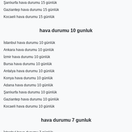
Osmaniye'da uzun vadeli planlarınız mı var? Osmaniye
Şanlıurfa hava durumu 15 günlük
hava durumu 15 günlük tahminleri, seyahat planlarınızı
Gaziantep hava durumu 15 günlük
yapmanıza ve günlük aktivitelerinizi planlamanıza
Kocaeli hava durumu 15 günlük
yardımcı olacaktır. Bu tahminler, sıcaklık, nem, rüzgar
hızı, güneşlenme süresi ve yağış miktarı gibi faktörleri
hava durumu 10 gunluk
içerir. Osmaniye'da hava koşulları mevsime göre
İstanbul hava durumu 10 günlük
değişebilir, bu nedenle 15 günlük tahminler,
Ankara hava durumu 10 günlük
seyahatinizi en iyi şekilde planlamanıza yardımcı
İzmir hava durumu 10 günlük
olabilir.
Bursa hava durumu 10 günlük
Antalya hava durumu 10 günlük
Konya hava durumu 10 günlük
Adana hava durumu 10 günlük
Şanlıurfa hava durumu 10 günlük
Gaziantep hava durumu 10 günlük
Kocaeli hava durumu 10 günlük
hava durumu 7 gunluk