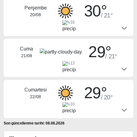
30°
Perşembe
/ 21°
20/08
%16
29°
Cuma
/ 21°
21/08
%13
29°
Cumartesi
/ 20°
22/08
%10
Son güncellenme tarihi: 08.08.2026