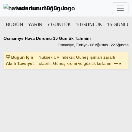
havadurumu15gun
BUGÜN
YARIN
7 GÜNLÜK
10 GÜNLÜK
15 GÜNLÜ
Osmaniye Hava Durumu 15 Günlük Tahmini
Osmaniye, Türkiye / 08 Ağustos - 22 Ağustos
💡 Bugün İçin
Yüksek UV İndeksi: Güneş ışınları zararlı
Akıllı Tavsiye:
olabilir. Güneş kremi ve gözlük kullanın. 🕶️☀️