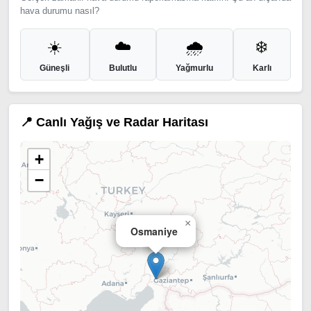
hava durumu nasıl?
☀️
☁️
🌧️
❄️
Güneşli
Bulutlu
Yağmurlu
Karlı
📍 Canlı Yağış ve Radar Haritası
+
−
×
Osmaniye