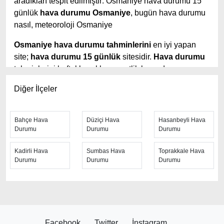
aradıkları tespit edilmiştir: Osmaniye hava durumu 15
günlük
hava durumu Osmaniye
, bugün hava durumu
nasıl, meteoroloji Osmaniye
Osmaniye hava durumu tahminlerini
en iyi yapan
site;
hava durumu 15 günlük
sitesidir.
Hava durumu
tahminlerini haftalık, aylık ve saatlik hava durumu
olarak ziyaretçilerine aktarıyor.
Hava durumu 7
Diğer İlçeler
günlük
,
hava durumu 10 günlük
hava durumu 15
güne kadar uzatılmış hava tahminleri ile tahminlerinin
yanında daha fazla ayrıntının yer aldığı saatlik hava
Bahçe Hava
Düziçi Hava
Hasanbeyli Hava
durumu tahminlerini bulabilirsiniz. Bu sitede yer alan
Durumu
Durumu
Durumu
geniş tahmin süreleri, kolay ve anlaşılır görseller ile
Kadirli Hava
Sumbas Hava
Toprakkale Hava
ziyaretçilerine kaliteli hizmet sunuyor. Ayrıca sitede
Durumu
Durumu
Durumu
güncel Türkiye uydu radar görüntüleri ile bulutların
hareket yönü, yağış ve fırtına takibi yapılabilmektedir.
Hızlı güncellenen
Osmaniye hava durumu
sayfasından her 10 dakikada arayla anlık hava
tahminleri ile yağış oranı, nem oranı, hava sıcaklık
Facebook
Twitter
İnstagram