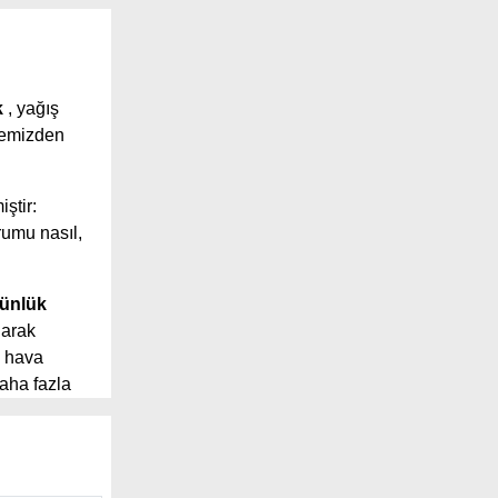
k
, yağış
itemizden
iştir:
rumu nasıl,
ünlük
larak
hava
aha fazla
e yer alan
hizmet
hareket yönü,