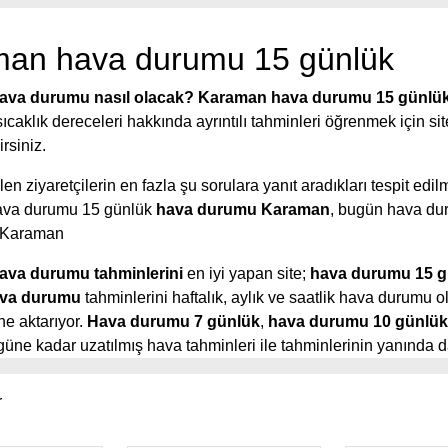
an hava durumu 15 günlük
ava durumu nasıl olacak?
Karaman hava durumu 15 günlü
ıcaklık dereceleri hakkında ayrıntılı tahminleri öğrenmek için s
irsiniz.
en ziyaretçilerin en fazla şu sorulara yanıt aradıkları tespit edilm
va durumu 15 günlük
hava durumu Karaman
, bugün hava du
i Karaman
va durumu tahminlerini
en iyi yapan site;
hava durumu 15 g
va durumu
tahminlerini haftalık, aylık ve saatlik hava durumu o
ine aktarıyor.
Hava durumu 7 günlük
,
hava durumu 10 günlük
üne kadar uzatılmış hava tahminleri ile tahminlerinin yanında d
er aldığı saatlik hava durumu tahminlerini bulabilirsiniz. Bu sited
 süreleri, kolay ve anlaşılır görseller ile ziyaretçilerine kaliteli 
r
ıca sitede güncel Türkiye uydu radar görüntüleri ile bulutların 
tına takibi yapılabilmektedir.