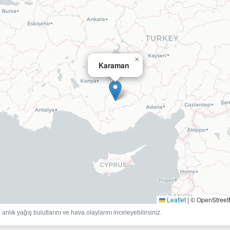
×
Karaman
Leaflet
|
© OpenStree
anlık yağış bulutlarını ve hava olaylarını inceleyebilirsiniz.