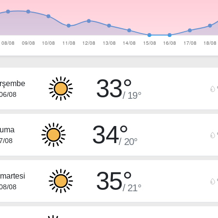
33°
rşembe
/ 19°
06/08
34°
uma
/ 20°
7/08
35°
martesi
/ 21°
08/08