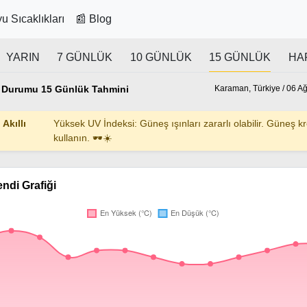
u Sıcaklıkları
📰 Blog
YARIN
7 GÜNLÜK
10 GÜNLÜK
15 GÜNLÜK
HA
 Durumu 15 Günlük Tahmini
Karaman, Türkiye / 06 Ağ
Akıllı
Yüksek UV İndeksi: Güneş ışınları zararlı olabilir. Güneş k
kullanın. 🕶️☀️
endi Grafiği