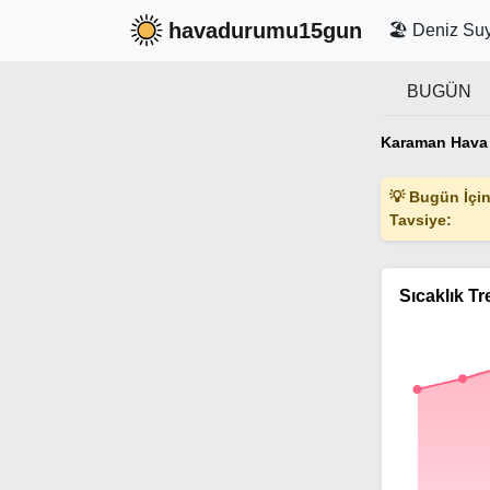
havadurumu15gun
🏖️ Deniz Suy
BUGÜN
Karaman Hava
💡 Bugün İçin 
Tavsiye:
Sıcaklık Tr