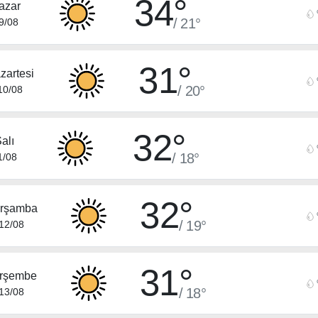
34°
azar
/ 21°
9/08
31°
zartesi
/ 20°
10/08
32°
alı
/ 18°
1/08
32°
rşamba
/ 19°
12/08
31°
rşembe
/ 18°
13/08