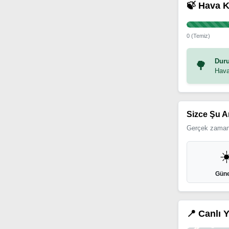
🍃 Hava K
0 (Temiz)
Duru
🌳
Hava
Sizce Şu A
Gerçek zamanl
☀
Güne
📍 Canlı 