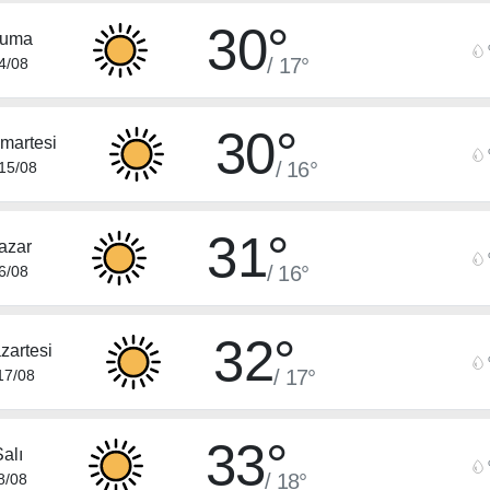
30°
uma
/ 17°
4/08
30°
martesi
/ 16°
15/08
31°
azar
/ 16°
6/08
32°
zartesi
/ 17°
17/08
33°
alı
/ 18°
8/08