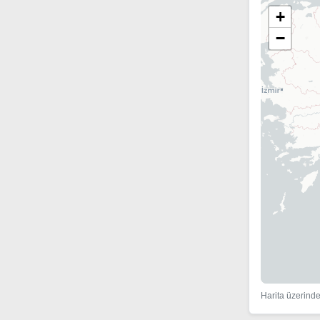
+
−
Harita üzerinde 