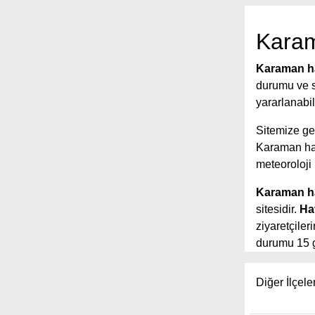
Karam
Karaman h
durumu ve s
yararlanabil
Sitemize gel
Karaman ha
meteoroloj
Karaman ha
sitesidir.
Ha
ziyaretçiler
durumu 15 g
ayrıntının y
geniş tahmin
Diğer İlçele
sunuyor. Ayr
yağış ve fır