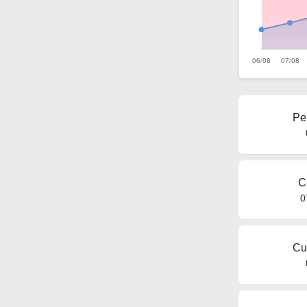
Pe
C
0
Cu