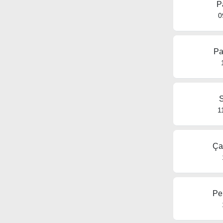
P
0
Pa
S
1
Ça
Pe