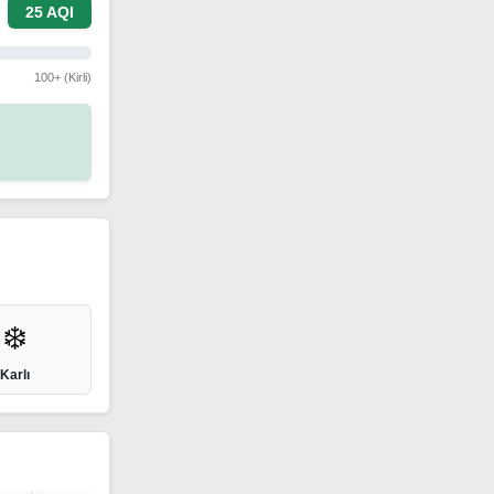
25 AQI
100+ (Kirli)
❄️
Karlı