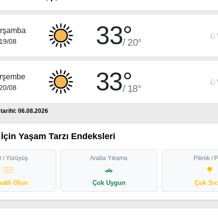
33°
rşamba
/ 20°
19/08
33°
rşembe
/ 18°
20/08
arihi: 06.08.2026
İçin Yaşam Tarzı Endeksleri
 / Yürüyüş
Araba Yıkama
Piknik / 
🏃‍♂️
🚗
🌳
katli Olun
Çok Uygun
Çok Sı