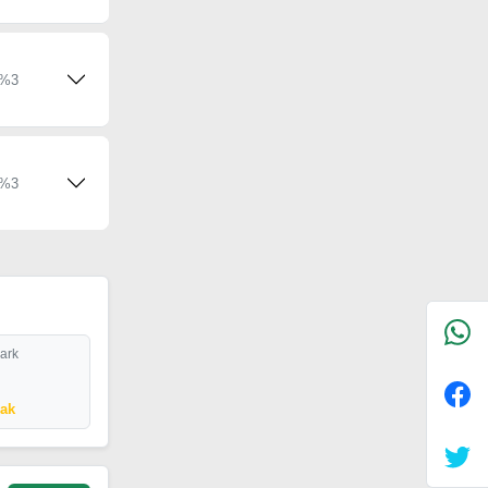
%3
%3
Park
cak