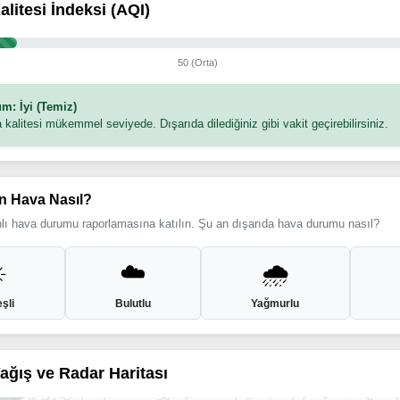
alitesi İndeksi (AQI)
50 (Orta)
m: İyi (Temiz)
 kalitesi mükemmel seviyede. Dışarıda dilediğiniz gibi vakit geçirebilirsiniz.
n Hava Nasıl?
ı hava durumu raporlamasına katılın. Şu an dışarıda hava durumu nasıl?
️
☁️
🌧️
şli
Bulutlu
Yağmurlu
Yağış ve Radar Haritası