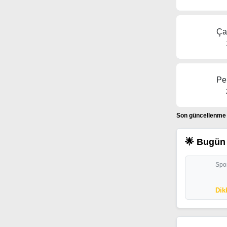
Ça
Pe
Son güncellenme t
🌟 Bugün 
Spor
Dik