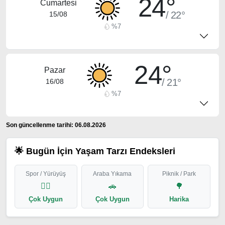
24°
Cumartesi
/ 22°
15/08
%7
24°
Pazar
/ 21°
16/08
%7
Son güncellenme tarihi: 06.08.2026
🌟 Bugün İçin Yaşam Tarzı Endeksleri
Spor / Yürüyüş
Araba Yıkama
Piknik / Park
🏃‍♂️
🚗
🌳
Çok Uygun
Çok Uygun
Harika