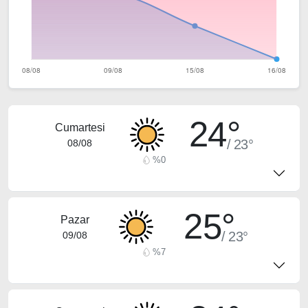
24°
Cumartesi
/ 23°
08/08
%0
25°
Pazar
/ 23°
09/08
%7