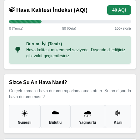
🍃 Hava Kalitesi İndeksi (AQI)
40 AQI
0 (Temiz)
50 (Orta)
100+ (Kirli)
Durum: İyi (Temiz)
🌳
Hava kalitesi mükemmel seviyede. Dışarıda dilediğiniz
gibi vakit geçirebilirsiniz.
Sizce Şu An Hava Nasıl?
Gerçek zamanlı hava durumu raporlamasına katılın. Şu an dışarıda
hava durumu nasıl?
☀️
☁️
🌧️
❄️
Güneşli
Bulutlu
Yağmurlu
Karlı