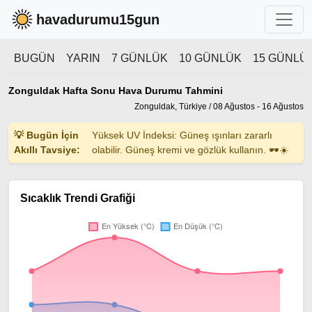
havadurumu15gun
BUGÜN
YARIN
7 GÜNLÜK
10 GÜNLÜK
15 GÜNLÜ
Zonguldak Hafta Sonu Hava Durumu Tahmini
Zonguldak, Türkiye / 08 Ağustos - 16 Ağustos
💡 Bugün İçin
Yüksek UV İndeksi: Güneş ışınları zararlı
Akıllı Tavsiye:
olabilir. Güneş kremi ve gözlük kullanın. 🕶️☀️
Sıcaklık Trendi Grafiği