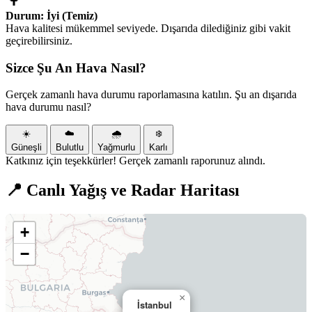
Durum: İyi (Temiz)
Hava kalitesi mükemmel seviyede. Dışarıda dilediğiniz gibi vakit
geçirebilirsiniz.
Sizce Şu An Hava Nasıl?
Gerçek zamanlı hava durumu raporlamasına katılın. Şu an dışarıda
hava durumu nasıl?
☀️
☁️
🌧️
❄️
Güneşli
Bulutlu
Yağmurlu
Karlı
Katkınız için teşekkürler! Gerçek zamanlı raporunuz alındı.
📍 Canlı Yağış ve Radar Haritası
+
−
×
İstanbul