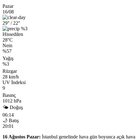
Pazar
16/08
29°
/ 22°
%3
Hissedilen
28°C
Nem
%57
Yağış
%3
Rüzgar
28 km/h
UV İndeksi
9
Basınç
1012 hPa
🌤 Doğuş
06:14
🌙 Batış
20:01
16 Ağustos Pazar:
İstanbul genelinde hava gün boyunca açık hava