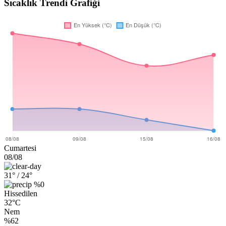
Sıcaklık Trendi Grafiği
Cumartesi
08/08
31°
/ 24°
%0
Hissedilen
32°C
Nem
%62