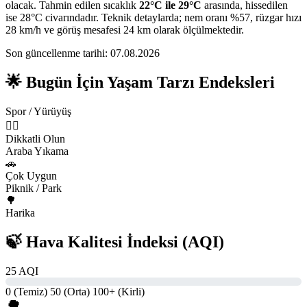
olacak. Tahmin edilen sıcaklık
22°C ile 29°C
arasında, hissedilen
ise 28°C civarındadır. Teknik detaylarda; nem oranı %57, rüzgar hızı
28 km/h ve görüş mesafesi 24 km olarak ölçülmektedir.
Son güncellenme tarihi: 07.08.2026
🌟 Bugün İçin Yaşam Tarzı Endeksleri
Spor / Yürüyüş
🏃‍♂️
Dikkatli Olun
Araba Yıkama
🚗
Çok Uygun
Piknik / Park
🌳
Harika
🍃 Hava Kalitesi İndeksi (AQI)
25 AQI
0 (Temiz)
50 (Orta)
100+ (Kirli)
🌳