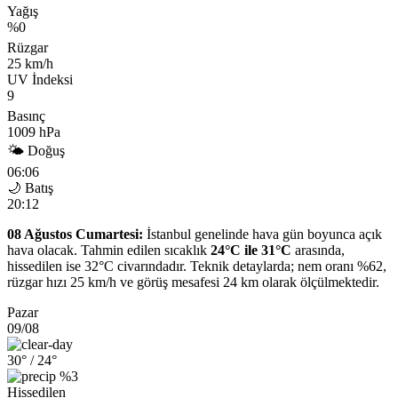
Yağış
%0
Rüzgar
25 km/h
UV İndeksi
9
Basınç
1009 hPa
🌤 Doğuş
06:06
🌙 Batış
20:12
08 Ağustos Cumartesi:
İstanbul genelinde hava gün boyunca açık
hava olacak. Tahmin edilen sıcaklık
24°C ile 31°C
arasında,
hissedilen ise 32°C civarındadır. Teknik detaylarda; nem oranı %62,
rüzgar hızı 25 km/h ve görüş mesafesi 24 km olarak ölçülmektedir.
Pazar
09/08
30°
/ 24°
%3
Hissedilen