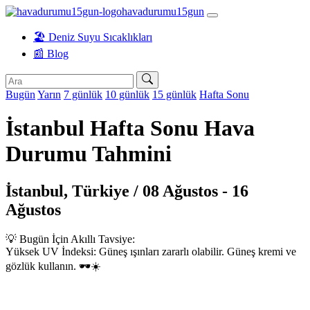
havadurumu15gun
🏖️ Deniz Suyu Sıcaklıkları
📰 Blog
Bugün
Yarın
7 günlük
10 günlük
15 günlük
Hafta Sonu
İstanbul Hafta Sonu Hava
Durumu Tahmini
İstanbul, Türkiye / 08 Ağustos - 16
Ağustos
💡 Bugün İçin Akıllı Tavsiye:
Yüksek UV İndeksi: Güneş ışınları zararlı olabilir. Güneş kremi ve
gözlük kullanın. 🕶️☀️