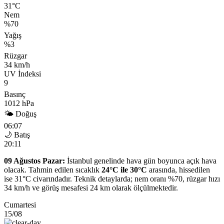
31°C
Nem
%70
Yağış
%3
Rüzgar
34 km/h
UV İndeksi
9
Basınç
1012 hPa
🌤 Doğuş
06:07
🌙 Batış
20:11
09 Ağustos Pazar:
İstanbul genelinde hava gün boyunca açık hava
olacak. Tahmin edilen sıcaklık
24°C ile 30°C
arasında, hissedilen
ise 31°C civarındadır. Teknik detaylarda; nem oranı %70, rüzgar hızı
34 km/h ve görüş mesafesi 24 km olarak ölçülmektedir.
Cumartesi
15/08