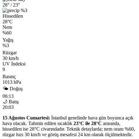
28°
/ 23°
%3
Hissedilen
28°C
Nem
%60
Yağış
%3
Rüzgar
30 km/h
UV İndeksi
9
Basınç
1013 hPa
🌤 Doğuş
06:13
🌙 Batış
20:03
15 Ağustos Cumartesi:
İstanbul genelinde hava gün boyunca açık
hava olacak. Tahmin edilen sıcaklık
23°C ile 28°C
arasında,
hissedilen ise 28°C civarındadır. Teknik detaylarda; nem oranı %60,
rüzgar hızı 30 km/h ve görüş mesafesi 24 km olarak ölçülmektedir.