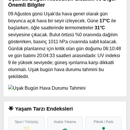
Önemli Bilgiler
09 Ağustos günü Uşak'da hava genel olarak gün
boyunca açık hava bir seyir izleyecek. Güne
17°C
ile
başlarken, öğle saatlerinde termometreler
31°C
seviyesine çıkacak. Bulut örtüsü %0 oranında dağılım
gösterirken, basınç 1011 hPa civarında sabit kalacak.
Günlük planlarınız için kritik olan gün doğumu 06:10:48
ve gün batımı 20:04:33 saatleri arasındadır. UV indeksi
9 ile yüksek seviyede; güneş ışınlarına karşı dikkatli
olunmalı. Uşak bugün hava durumu tahmini bu
şekildedir.
🌟 Yaşam Tarzı Endeksleri
Spor / Yürüyüş
Araba Yıkama
Piknik / Park
🏃‍♂️
🚗
🌳