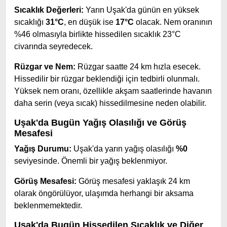
Sıcaklık Değerleri:
Yarın Uşak'da günün en yüksek
sıcaklığı
31°C
, en düşük ise
17°C
olacak. Nem oranının
%46 olmasıyla birlikte hissedilen sıcaklık 23°C
civarında seyredecek.
Rüzgar ve Nem:
Rüzgar saatte 24 km hızla esecek.
Hissedilir bir rüzgar beklendiği için tedbirli olunmalı.
Yüksek nem oranı, özellikle akşam saatlerinde havanın
daha serin (veya sıcak) hissedilmesine neden olabilir.
Uşak'da Bugün Yağış Olasılığı ve Görüş
Mesafesi
Yağış Durumu:
Uşak'da yarın yağış olasılığı
%0
seviyesinde. Önemli bir yağış beklenmiyor.
Görüş Mesafesi:
Görüş mesafesi yaklaşık 24 km
olarak öngörülüyor, ulaşımda herhangi bir aksama
beklenmemektedir.
Uşak'da Bugün Hissedilen Sıcaklık ve Diğer