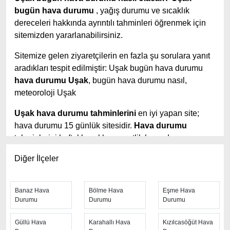
bugün hava durumu
, yağış durumu ve sıcaklık
dereceleri hakkında ayrıntılı tahminleri öğrenmek için
sitemizden yararlanabilirsiniz.
Sitemize gelen ziyaretçilerin en fazla şu sorulara yanıt
aradıkları tespit edilmiştir: Uşak bugün hava durumu
hava durumu Uşak
, bugün hava durumu nasıl,
meteoroloji Uşak
Uşak hava durumu tahminlerini
en iyi yapan site;
hava durumu 15 günlük sitesidir.
Hava durumu
tahminlerini haftalık, aylık ve saatlik hava durumu
olarak ziyaretçilerine aktarıyor. Hava durumu 7 günlük,
Diğer İlçeler
hava durumu 10 günlük hava durumu 15 güne kadar
uzatılmış hava tahminleri ile tahminlerinin yanında
daha fazla ayrıntının yer aldığı saatlik hava durumu
Banaz Hava
Bölme Hava
Eşme Hava
tahminlerini bulabilirsiniz. Bu sitede yer alan geniş
Durumu
Durumu
Durumu
tahmin süreleri, kolay ve anlaşılır görseller ile
Güllü Hava
Karahallı Hava
Kızılcasöğüt Hava
ziyaretçilerine kaliteli hizmet sunuyor. Ayrıca sitede