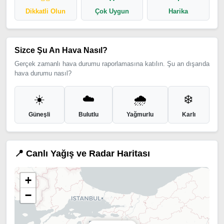
Dikkatli Olun
Çok Uygun
Harika
Sizce Şu An Hava Nasıl?
Gerçek zamanlı hava durumu raporlamasına katılın. Şu an dışarıda
hava durumu nasıl?
☀️
☁️
🌧️
❄️
Güneşli
Bulutlu
Yağmurlu
Karlı
📍 Canlı Yağış ve Radar Haritası
+
−