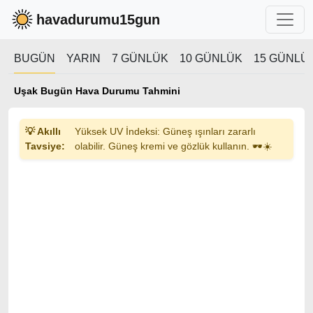
havadurumu15gun
BUGÜN
YARIN
7 GÜNLÜK
10 GÜNLÜK
15 GÜNLÜ
Uşak Bugün Hava Durumu Tahmini
💡 Akıllı
Yüksek UV İndeksi: Güneş ışınları zararlı
Tavsiye:
olabilir. Güneş kremi ve gözlük kullanın. 🕶️☀️