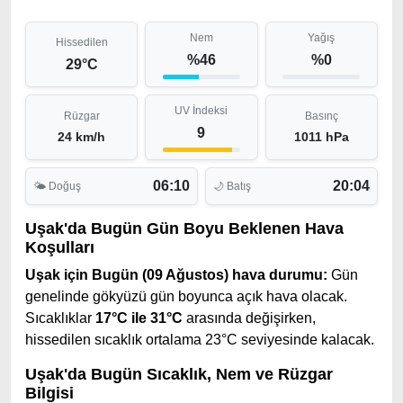
Nem
Yağış
Hissedilen
%46
%0
29°C
UV İndeksi
Rüzgar
Basınç
9
24 km/h
1011 hPa
06:10
20:04
🌤 Doğuş
🌙 Batış
Uşak'da Bugün Gün Boyu Beklenen Hava
Koşulları
Uşak için Bugün (09 Ağustos) hava durumu:
Gün
genelinde gökyüzü gün boyunca açık hava olacak.
Sıcaklıklar
17°C ile 31°C
arasında değişirken,
hissedilen sıcaklık ortalama 23°C seviyesinde kalacak.
Uşak'da Bugün Sıcaklık, Nem ve Rüzgar
Bilgisi