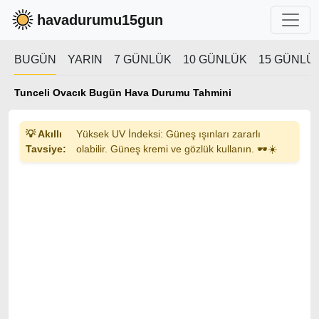
havadurumu15gun
BUGÜN
YARIN
7 GÜNLÜK
10 GÜNLÜK
15 GÜNLÜ
Tunceli Ovacık Bugün Hava Durumu Tahmini
💡 Akıllı
Yüksek UV İndeksi: Güneş ışınları zararlı
Tavsiye:
olabilir. Güneş kremi ve gözlük kullanın. 🕶️☀️