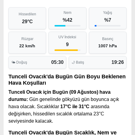
Nem
Yağış
Hissedilen
%42
%7
29°C
UV İndeksi
Rüzgar
Basınç
9
22 km/h
1007 hPa
05:30
19:26
🌤 Doğuş
🌙 Batış
Tunceli Ovacık'da Bugün Gün Boyu Beklenen
Hava Koşulları
Tunceli Ovacık için Bugün (09 Ağustos) hava
durumu:
Gün genelinde gökyüzü gün boyunca açık
hava olacak. Sıcaklıklar
17°C ile 31°C
arasında
değişirken, hissedilen sıcaklık ortalama 23°C
seviyesinde kalacak.
Tunceli Ovacık'da Bugün Sıcaklık, Nem ve