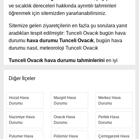
ve sıcaklık dereceleri hakkında ayrıntılı tahminleri
öğrenmek için sitemizden yararlanabilirsiniz.
Sitemize gelen ziyaretçilerin en fazla şu sorulara yanıt
aradıkları tespit edilmiştir: Tunceli Ovacık bugün hava
durumu
hava durumu Tunceli Ovacık
, bugün hava
durumu nasıl, meteoroloji Tunceli Ovacık
Tunceli Ovacık hava durumu tahminlerini
en iyi
yapan site; hava durumu 15 günlük sitesidir.
Hava
durumu
tahminlerini haftalık, aylık ve saatlik hava
Diğer İlçeler
durumu olarak ziyaretçilerine aktarıyor. Hava durumu 7
günlük, hava durumu 10 günlük hava durumu 15 güne
kadar uzatılmış hava tahminleri ile tahminlerinin
Hozat Hava
Mazgirt Hava
Merkez Hava
Durumu
Durumu
Durumu
yanında daha fazla ayrıntının yer aldığı saatlik hava
durumu tahminlerini bulabilirsiniz. Bu sitede yer alan
Nazımiye Hava
Ovacık Hava
Pertek Hava
geniş tahmin süreleri, kolay ve anlaşılır görseller ile
Durumu
Durumu
Durumu
ziyaretçilerine kaliteli hizmet sunuyor. Ayrıca sitede
güncel Türkiye uydu radar görüntüleri ile bulutların
Pulumer Hava
Pülümür Hava
Çemişgezek Hava