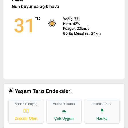
🌟 Yaşam Tarzı Endeksleri
Spor / Yürüyüş
Araba Yıkama
Piknik / Park
🏃‍♂️
🚗
🌳
Dikkatli Olun
Çok Uygun
Harika