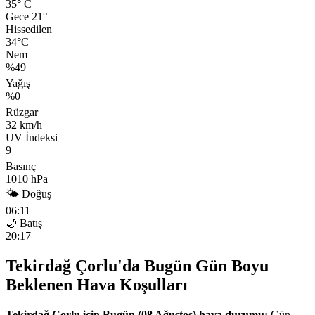
35°
C
Gece 21°
Hissedilen
34°C
Nem
%49
Yağış
%0
Rüzgar
32 km/h
UV İndeksi
9
Basınç
1010 hPa
🌤 Doğuş
06:11
🌙 Batış
20:17
Tekirdağ Çorlu'da Bugün Gün Boyu
Beklenen Hava Koşulları
Tekirdağ Çorlu için Bugün (08 Ağustos) hava durumu:
Gün