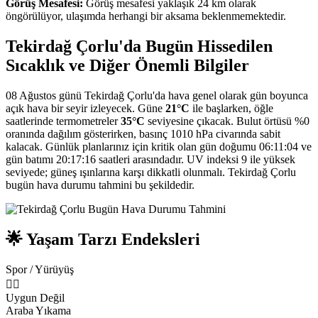
Görüş Mesafesi:
Görüş mesafesi yaklaşık 24 km olarak
öngörülüyor, ulaşımda herhangi bir aksama beklenmemektedir.
Tekirdağ Çorlu'da Bugün Hissedilen
Sıcaklık ve Diğer Önemli Bilgiler
08 Ağustos günü Tekirdağ Çorlu'da hava genel olarak gün boyunca
açık hava bir seyir izleyecek. Güne
21°C
ile başlarken, öğle
saatlerinde termometreler
35°C
seviyesine çıkacak. Bulut örtüsü %0
oranında dağılım gösterirken, basınç 1010 hPa civarında sabit
kalacak. Günlük planlarınız için kritik olan gün doğumu 06:11:04 ve
gün batımı 20:17:16 saatleri arasındadır. UV indeksi 9 ile yüksek
seviyede; güneş ışınlarına karşı dikkatli olunmalı. Tekirdağ Çorlu
bugün hava durumu tahmini bu şekildedir.
🌟 Yaşam Tarzı Endeksleri
Spor / Yürüyüş
🏃‍♂️
Uygun Değil
Araba Yıkama