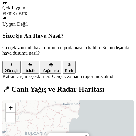
🚗
Çok Uygun
Piknik / Park
🌳
Uygun Değil
Sizce Şu An Hava Nasıl?
Gerçek zamanlı hava durumu raporlamasına katılın. Şu an dışarıda
hava durumu nasıl?
☀️
☁️
🌧️
❄️
Güneşli
Bulutlu
Yağmurlu
Karlı
Katkınız için teşekkürler! Gerçek zamanlı raporunuz alındı.
📍 Canlı Yağış ve Radar Haritası
+
−