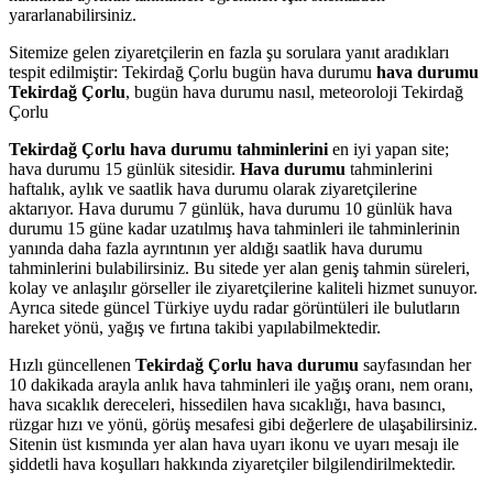
yararlanabilirsiniz.
Sitemize gelen ziyaretçilerin en fazla şu sorulara yanıt aradıkları
tespit edilmiştir: Tekirdağ Çorlu bugün hava durumu
hava durumu
Tekirdağ Çorlu
, bugün hava durumu nasıl, meteoroloji Tekirdağ
Çorlu
Tekirdağ Çorlu hava durumu tahminlerini
en iyi yapan site;
hava durumu 15 günlük sitesidir.
Hava durumu
tahminlerini
haftalık, aylık ve saatlik hava durumu olarak ziyaretçilerine
aktarıyor. Hava durumu 7 günlük, hava durumu 10 günlük hava
durumu 15 güne kadar uzatılmış hava tahminleri ile tahminlerinin
yanında daha fazla ayrıntının yer aldığı saatlik hava durumu
tahminlerini bulabilirsiniz. Bu sitede yer alan geniş tahmin süreleri,
kolay ve anlaşılır görseller ile ziyaretçilerine kaliteli hizmet sunuyor.
Ayrıca sitede güncel Türkiye uydu radar görüntüleri ile bulutların
hareket yönü, yağış ve fırtına takibi yapılabilmektedir.
Hızlı güncellenen
Tekirdağ Çorlu hava durumu
sayfasından her
10 dakikada arayla anlık hava tahminleri ile yağış oranı, nem oranı,
hava sıcaklık dereceleri, hissedilen hava sıcaklığı, hava basıncı,
rüzgar hızı ve yönü, görüş mesafesi gibi değerlere de ulaşabilirsiniz.
Sitenin üst kısmında yer alan hava uyarı ikonu ve uyarı mesajı ile
şiddetli hava koşulları hakkında ziyaretçiler bilgilendirilmektedir.