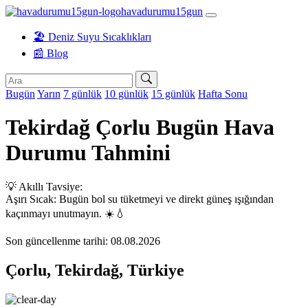
havadurumu15gun
🏖️ Deniz Suyu Sıcaklıkları
📰 Blog
Bugün
Yarın
7 günlük
10 günlük
15 günlük
Hafta Sonu
Tekirdağ Çorlu Bugün Hava
Durumu Tahmini
💡 Akıllı Tavsiye:
Aşırı Sıcak: Bugün bol su tüketmeyi ve direkt güneş ışığından
kaçınmayı unutmayın. ☀️💧
Son güncellenme tarihi: 08.08.2026
Çorlu, Tekirdağ, Türkiye