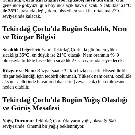
genelinde gökyüzü gün boyunca açık hava olacak. Sıcaklıklar
21°C
ile 35°C
arasında değişirken, hissedilen sıcaklık ortalama 27°C
seviyesinde kalacak.
Tekirdağ Çorlu'da Bugün Sıcaklık, Nem
ve Rüzgar Bilgisi
Sıcaklık Değerleri:
Yarın Tekirdağ Çorlu'da günün en yüksek
sıcaklığı
35°C
, en düşük ise
21°C
olacak. Nem oranının %49
olmasıyla birlikte hissedilen sıcaklık 27°C civarında seyredecek.
Rüzgar ve Nem:
Rüzgar saatte 32 km hızla esecek. Hissedilir bir
rüzgar beklendiği için tedbirli olunmalı. Yüksek nem oranı, özellikle
akşam saatlerinde havanın daha serin (veya sıcak) hissedilmesine
neden olabilir.
Tekirdağ Çorlu'da Bugün Yağış Olasılığı
ve Görüş Mesafesi
Yağış Durumu:
Tekirdağ Çorlu'da yarın yağış olasılığı
%0
seviyesinde. Önemli bir yağış beklenmiyor.