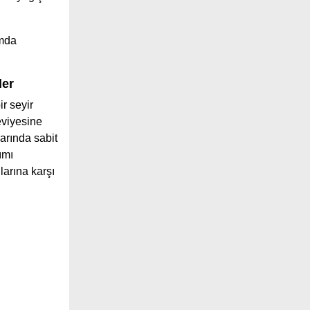
ımda
ler
r seyir
viyesine
arında sabit
ımı
larına karşı