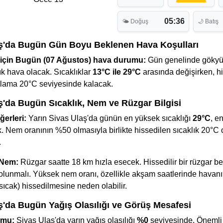
05:36
🌤 Doğuş
🌙 Batış
ş'da Bugün Gün Boyu Beklenen Hava Koşulları
 için Bugün (07 Ağustos) hava durumu:
Gün genelinde göky
k hava olacak. Sıcaklıklar
13°C ile 29°C
arasında değişirken, h
talama 20°C seviyesinde kalacak.
ş'da Bugün Sıcaklık, Nem ve Rüzgar Bilgisi
ğerleri:
Yarın Sivas Ulaş'da günün en yüksek sıcaklığı
29°C
, e
. Nem oranının %50 olmasıyla birlikte hissedilen sıcaklık 20°C 
.
 Nem:
Rüzgar saatte 18 km hızla esecek. Hissedilir bir rüzgar be
li olunmalı. Yüksek nem oranı, özellikle akşam saatlerinde havan
sıcak) hissedilmesine neden olabilir.
ş'da Bugün Yağış Olasılığı ve Görüş Mesafesi
umu:
Sivas Ulaş'da yarın yağış olasılığı
%0
seviyesinde. Önemli 