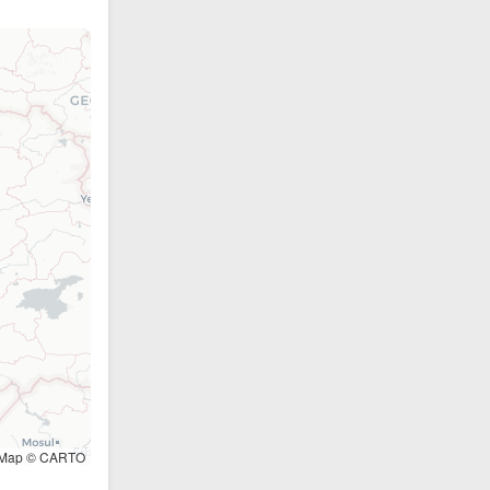
tMap © CARTO