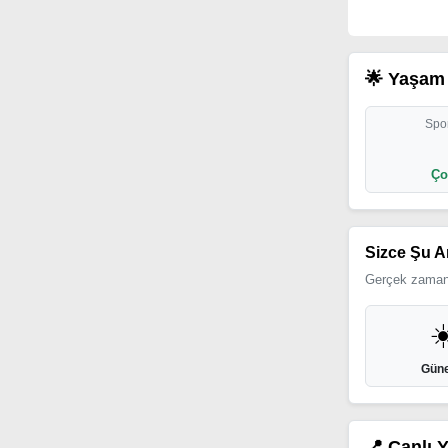
🌟 Yaşam 
Spor
Ço
Sizce Şu A
Gerçek zamanl
☀
Güne
📍 Canlı 