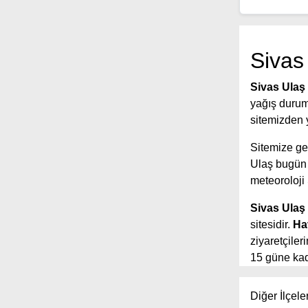
Sivas
Sivas Ulaş
yağış durumu
sitemizden y
Sitemize gel
Ulaş bugün
meteoroloji
Sivas Ulaş
sitesidir.
Ha
ziyaretçile
15 güne kada
yer aldığı s
tahmin sürel
Diğer İlçele
Ayrıca sited