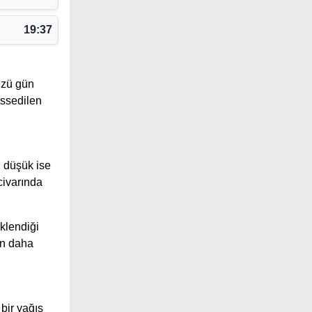
19:37
üzü gün
issedilen
n düşük ise
civarında
klendiği
ın daha
bir yağış