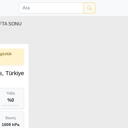
FTA SONU
 gözlük
s, Türkiye
Yağış
%0
Basınç
1009 hPa