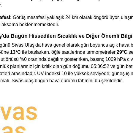
.
fesi:
Görüş mesafesi yaklaşık 24 km olarak öngörülüyor, ulaş
ir aksama beklenmemektedir.
ş'da Bugün Hissedilen Sıcaklık ve Diğer Önemli Bilgi
günü Sivas Ulaş'da hava genel olarak gün boyunca açık hava bi
 Güne
13°C
ile başlarken, öğle saatlerinde termometreler
29°C
se
lut örtüsü %0 oranında dağılım gösterirken, basınç 1009 hPa civ
nlük planlarınız için kritik olan gün doğumu 05:36:52 ve gün bat
tleri arasındadır. UV indeksi 10 ile yüksek seviyede; güneş ışın
unmalı. Sivas ulaş bugün hava durumu tahmini bu şekildedir.