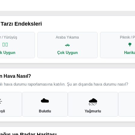
Tarzı Endeksleri
 / Yürüyüş
Araba Yıkama
Piknik / 
🏃‍♂️
🚗
🌳
k Uygun
Çok Uygun
Harik
n Hava Nasıl?
ı hava durumu raporlamasına katılın. Şu an dışarıda hava durumu nasıl?
️
☁️
🌧️
şli
Bulutlu
Yağmurlu
Yağış ve Radar Haritası