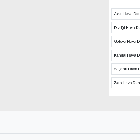
fırtına takib
Aksu Hava Du
Hızlı günce
hava tahminl
Divriği Hava 
sıcaklığı, h
ulaşabilirsi
Gölova Hava 
şiddetli hav
Kangal Hava 
Sivas Ula
Hava Durumu
Suşehri Hava 
durumu gibi
Zara Hava Du
hava tahmin
belirtmek d
günlerde ke