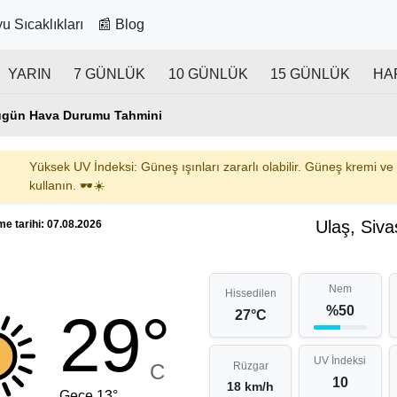
u Sıcaklıkları
📰 Blog
YARIN
7 GÜNLÜK
10 GÜNLÜK
15 GÜNLÜK
HA
ugün Hava Durumu Tahmini
Yüksek UV İndeksi: Güneş ışınları zararlı olabilir. Güneş kremi ve
kullanın. 🕶️☀️
Ulaş, Siva
e tarihi: 07.08.2026
Nem
Hissedilen
%50
29°
27°C
UV İndeksi
C
Rüzgar
10
18 km/h
Gece 13°