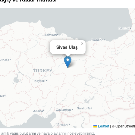
×
Sivas Ulaş
Leaflet
|
© OpenStree
anlık yağış bulutlarını ve hava olaylarını inceleyebilirsiniz.