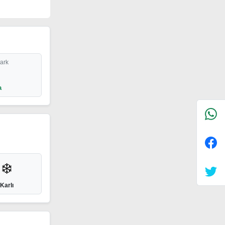
Park
a
❄️
Karlı