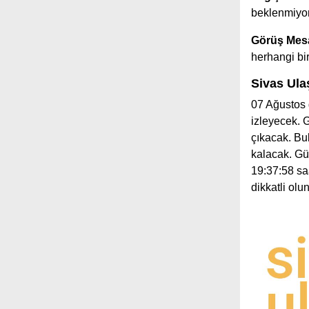
beklenmiyor
Görüş Mesa
herhangi b
Sivas Ula
07 Ağustos 
izleyecek.
çıkacak. Bu
kalacak. Gü
19:37:58 saa
dikkatli ol