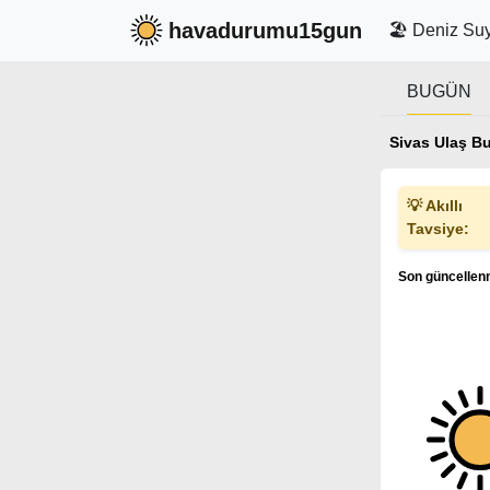
havadurumu15gun
🏖️ Deniz Suy
BUGÜN
Sivas Ulaş B
💡 Akıllı
Tavsiye:
Son güncellenm