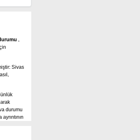
 durumu
,
çin
iştir: Sivas
sıl,
günlük
larak
ava durumu
 ayrıntının
 geniş
 sunuyor.
önü, yağış ve