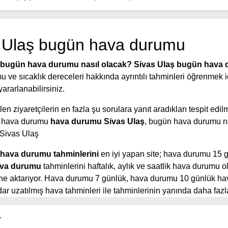
 Ulaş bugün hava durumu
 bugün hava durumu nasıl olacak?
Sivas Ulaş bugün hava
 ve sıcaklık dereceleri hakkında ayrıntılı tahminleri öğrenmek i
ararlanabilirsiniz.
en ziyaretçilerin en fazla şu sorulara yanıt aradıkları tespit edilm
 hava durumu
hava durumu Sivas Ulaş
, bugün hava durumu na
 Sivas Ulaş
 hava durumu tahminlerini
en iyi yapan site; hava durumu 15 
va durumu
tahminlerini haftalık, aylık ve saatlik hava durumu o
rine aktarıyor. Hava durumu 7 günlük, hava durumu 10 günlük h
r uzatılmış hava tahminleri ile tahminlerinin yanında daha fazla
aatlik hava durumu tahminlerini bulabilirsiniz. Bu sitede yer alan
eri, kolay ve anlaşılır görseller ile ziyaretçilerine kaliteli hizmet
r
e güncel Türkiye uydu radar görüntüleri ile bulutların hareket y