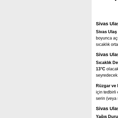
Sivas Ula
Sivas Ulaş
boyunca açı
sıcaklık or
Sivas Ula
Sıcaklık De
13°C
olacak
seyredecek
Rüzgar ve
için tedbir
serin (veya 
Sivas Ula
Yağış Dur