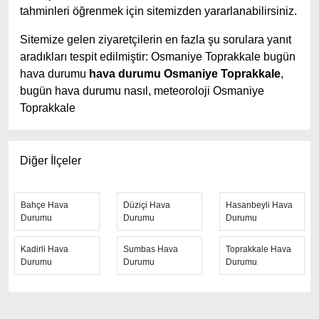
tahminleri öğrenmek için sitemizden yararlanabilirsiniz.
Sitemize gelen ziyaretçilerin en fazla şu sorulara yanıt
aradıkları tespit edilmiştir: Osmaniye Toprakkale bugün
hava durumu
hava durumu Osmaniye Toprakkale
,
bugün hava durumu nasıl, meteoroloji Osmaniye
Toprakkale
Osmaniye Toprakkale hava durumu tahminlerini
en
iyi yapan site; hava durumu 15 günlük sitesidir.
Hava
Diğer İlçeler
durumu
tahminlerini haftalık, aylık ve saatlik hava
durumu olarak ziyaretçilerine aktarıyor. Hava durumu 7
günlük, hava durumu 10 günlük hava durumu 15 güne
Bahçe Hava
Düziçi Hava
Hasanbeyli Hava
Durumu
Durumu
Durumu
kadar uzatılmış hava tahminleri ile tahminlerinin
yanında daha fazla ayrıntının yer aldığı saatlik hava
Kadirli Hava
Sumbas Hava
Toprakkale Hava
durumu tahminlerini bulabilirsiniz. Bu sitede yer alan
Durumu
Durumu
Durumu
geniş tahmin süreleri, kolay ve anlaşılır görseller ile
ziyaretçilerine kaliteli hizmet sunuyor. Ayrıca sitede
güncel Türkiye uydu radar görüntüleri ile bulutların