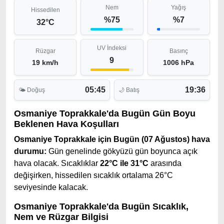
Nem
Yağış
Hissedilen
%75
%7
32°C
UV İndeksi
Rüzgar
Basınç
9
19 km/h
1006 hPa
05:45
19:36
🌤 Doğuş
🌙 Batış
Osmaniye Toprakkale'da Bugün Gün Boyu
Beklenen Hava Koşulları
Osmaniye Toprakkale için Bugün (07 Ağustos) hava
durumu:
Gün genelinde gökyüzü gün boyunca açık
hava olacak. Sıcaklıklar
22°C ile 31°C
arasında
değişirken, hissedilen sıcaklık ortalama 26°C
seviyesinde kalacak.
Osmaniye Toprakkale'da Bugün Sıcaklık,
Nem ve Rüzgar Bilgisi