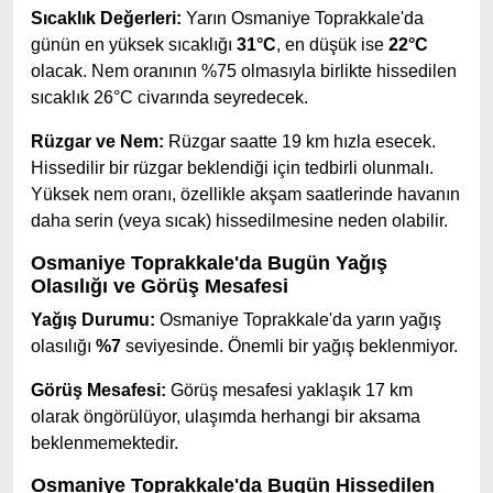
Sıcaklık Değerleri:
Yarın Osmaniye Toprakkale'da
günün en yüksek sıcaklığı
31°C
, en düşük ise
22°C
olacak. Nem oranının %75 olmasıyla birlikte hissedilen
sıcaklık 26°C civarında seyredecek.
Rüzgar ve Nem:
Rüzgar saatte 19 km hızla esecek.
Hissedilir bir rüzgar beklendiği için tedbirli olunmalı.
Yüksek nem oranı, özellikle akşam saatlerinde havanın
daha serin (veya sıcak) hissedilmesine neden olabilir.
Osmaniye Toprakkale'da Bugün Yağış
Olasılığı ve Görüş Mesafesi
Yağış Durumu:
Osmaniye Toprakkale'da yarın yağış
olasılığı
%7
seviyesinde. Önemli bir yağış beklenmiyor.
Görüş Mesafesi:
Görüş mesafesi yaklaşık 17 km
olarak öngörülüyor, ulaşımda herhangi bir aksama
beklenmemektedir.
Osmaniye Toprakkale'da Bugün Hissedilen