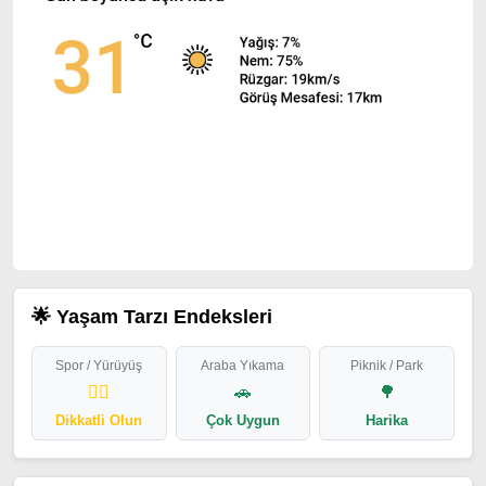
🌟 Yaşam Tarzı Endeksleri
Spor / Yürüyüş
Araba Yıkama
Piknik / Park
🏃‍♂️
🚗
🌳
Dikkatli Olun
Çok Uygun
Harika