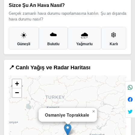
Sizce Şu An Hava Nasıl?
Gerçek zamanlı hava durumu raporlamasına katılın. Şu an dışarıda
hava durumu nasıl?
☀️
☁️
🌧️
❄️
Güneşli
Bulutlu
Yağmurlu
Karlı
📍 Canlı Yağış ve Radar Haritası
+
−
×
Osmaniye Toprakkale