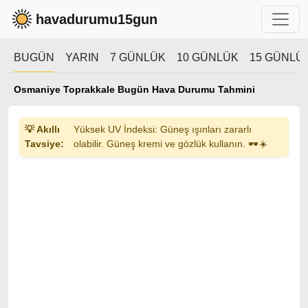
havadurumu15gun
BUGÜN
YARIN
7 GÜNLÜK
10 GÜNLÜK
15 GÜNLÜ
Osmaniye Toprakkale Bugün Hava Durumu Tahmini
💡 Akıllı
Yüksek UV İndeksi: Güneş ışınları zararlı
Tavsiye:
olabilir. Güneş kremi ve gözlük kullanın. 🕶️☀️