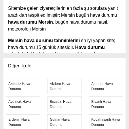
Sitemize gelen ziyaretçilerin en fazla şu sorulara yanıt
aradıkları tespit edilmiştir: Mersin bugün hava durumu
hava durumu Mersin
, bugün hava durumu nasıl,
meteoroloji Mersin
Mersin hava durumu tahminlerini
en iyi yapan site;
hava durumu 15 günlük sitesidir.
Hava durumu
tahminlerini haftalık, aylık ve saatlik hava durumu
olarak ziyaretçilerine aktarıyor. Hava durumu 7 günlük,
Diğer İlçeler
hava durumu 10 günlük hava durumu 15 güne kadar
uzatılmış hava tahminleri ile tahminlerinin yanında
daha fazla ayrıntının yer aldığı saatlik hava durumu
Akdeniz Hava
Akdere Hava
Anamur Hava
tahminlerini bulabilirsiniz. Bu sitede yer alan geniş
Durumu
Durumu
Durumu
tahmin süreleri, kolay ve anlaşılır görseller ile
Aydıncık Hava
Bozyazı Hava
Elvanlı Hava
ziyaretçilerine kaliteli hizmet sunuyor. Ayrıca sitede
Durumu
Durumu
Durumu
güncel Türkiye uydu radar görüntüleri ile bulutların
hareket yönü, yağış ve fırtına takibi yapılabilmektedir.
Erdemli Hava
Gülnar Hava
Kocahasanlı Hava
Durumu
Durumu
Durumu
Hızlı güncellenen
Mersin hava durumu
sayfasından