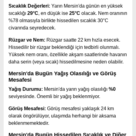
Sıcaklık Değerleri:
Yarın Mersin'da günün en yüksek
sıcaklığı
29°C
, en düşük ise
25°C
olacak. Nem oranının
%78 olmasıyla birlikte hissedilen sıcaklık 30°C
civarında seyredecek.
Rüzgar ve Nem:
Rüzgar saatte 22 km hızla esecek.
Hissedilir bir rüzgar beklendiği için tedbirli olunmalı.
Yüksek nem oranı, özellikle akşam saatlerinde havanın
daha serin (veya sıcak) hissedilmesine neden olabilir.
Mersin'da Bugün Yağış Olasılığı ve Görüş
Mesafesi
Yağış Durumu:
Mersin'da yarın yağış olasılığı
%0
seviyesinde. Önemli bir yağış beklenmiyor.
Görüş Mesafesi:
Görüş mesafesi yaklaşık 24 km
olarak öngörülüyor, ulaşımda herhangi bir aksama
beklenmemektedir.
Mersin'da Bugün Hissedilen Sıcaklık ve Diğer