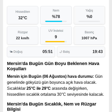
Nem
Yağış
Hissedilen
%78
%0
32°C
UV İndeksi
Rüzgar
Basınç
9
22 km/h
1007 hPa
05:51
19:43
🌤 Doğuş
🌙 Batış
Mersin'da Bugün Gün Boyu Beklenen Hava
Koşulları
Mersin için Bugün (06 Ağustos) hava durumu:
Gün
genelinde gökyüzü gün boyunca açık hava olacak.
Sıcaklıklar
25°C ile 29°C
arasında değişirken,
hissedilen sıcaklık ortalama 30°C seviyesinde kalacak.
Mersin'da Bugün Sıcaklık, Nem ve Rüzgar
Bilgisi