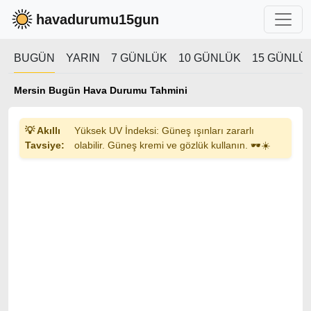
havadurumu15gun
BUGÜN
YARIN
7 GÜNLÜK
10 GÜNLÜK
15 GÜNLÜ
Mersin Bugün Hava Durumu Tahmini
💡 Akıllı
Yüksek UV İndeksi: Güneş ışınları zararlı
Tavsiye:
olabilir. Güneş kremi ve gözlük kullanın. 🕶️☀️