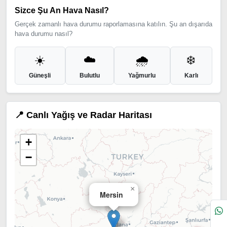
Sizce Şu An Hava Nasıl?
Gerçek zamanlı hava durumu raporlamasına katılın. Şu an dışarıda
hava durumu nasıl?
☀️
☁️
🌧️
❄️
Güneşli
Bulutlu
Yağmurlu
Karlı
📍 Canlı Yağış ve Radar Haritası
+
−
×
Mersin