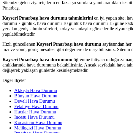
Sitemize gelen ziyaretçilerin en fazla şu sorulara yanıt aradıkları tes
Pınarbaşı
Kayseri Pınarbaşı hava durumu tahminlerini
en iyi yapan site; ha
durumu 7 günlük, hava durumu 10 günlük hava durumu 15 güne kadar uza
yer alan geniş tahmin süreleri, kolay ve anlaşılır görseller ile ziyaretç
yapılabilmektedir.
Hızlı güncellenen
Kayseri Pınarbaşı hava durumu
sayfasından her 1
hızı ve yönü, görüş mesafesi gibi değerlere de ulaşabilirsiniz. Sitenin 
Kayseri Pınarbaşı hava durumunu
öğrenme ihtiyacı olduğu zaman, 
aralıklarında hava durumuna bakabilirsiniz. Ancak sayfadaki hava tahm
değişerek yaklaşan günlerde kesinleşmektedir.
Diğer İlçeler
Akkışla Hava Durumu
Bünyan Hava Durumu
Develi Hava Durumu
Felahiye Hava Durumu
Hacılar Hava Durumu
Incesu Hava Durumu
Kocasinan Hava Durumu
Melikgazi Hava Durumu