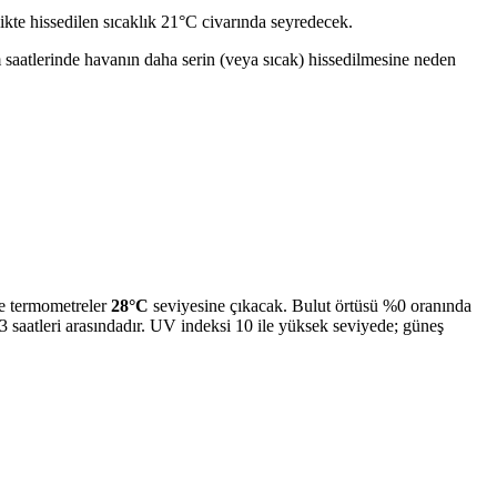
kte hissedilen sıcaklık 21°C civarında seyredecek.
m saatlerinde havanın daha serin (veya sıcak) hissedilmesine neden
de termometreler
28°C
seviyesine çıkacak. Bulut örtüsü %0 oranında
3 saatleri arasındadır. UV indeksi 10 ile yüksek seviyede; güneş