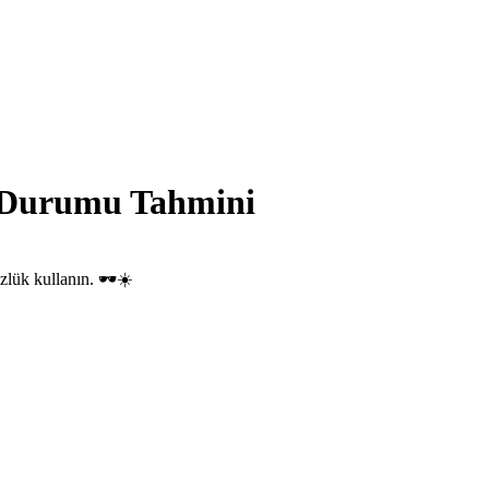
 Durumu Tahmini
zlük kullanın. 🕶️☀️