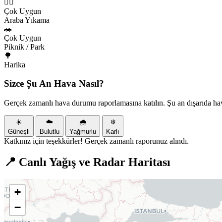
🏃‍♂️
Çok Uygun
Araba Yıkama
🚗
Çok Uygun
Piknik / Park
🌳
Harika
Sizce Şu An Hava Nasıl?
Gerçek zamanlı hava durumu raporlamasına katılın. Şu an dışarıda ha
☀️
☁️
🌧️
❄️
Güneşli
Bulutlu
Yağmurlu
Karlı
Katkınız için teşekkürler! Gerçek zamanlı raporunuz alındı.
📍 Canlı Yağış ve Radar Haritası
+
−