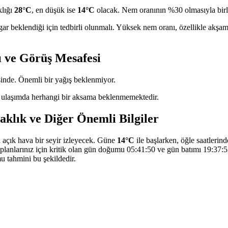
klığı
28°C
, en düşük ise
14°C
olacak. Nem oranının %30 olmasıyla birli
gar beklendiği için tedbirli olunmalı. Yüksek nem oranı, özellikle akşa
ı ve Görüş Mesafesi
inde. Önemli bir yağış beklenmiyor.
 ulaşımda herhangi bir aksama beklenmemektedir.
aklık ve Diğer Önemli Bilgiler
 açık hava bir seyir izleyecek. Güne
14°C
ile başlarken, öğle saatlerin
planlarınız için kritik olan gün doğumu 05:41:50 ve gün batımı 19:37:5
u tahmini bu şekildedir.