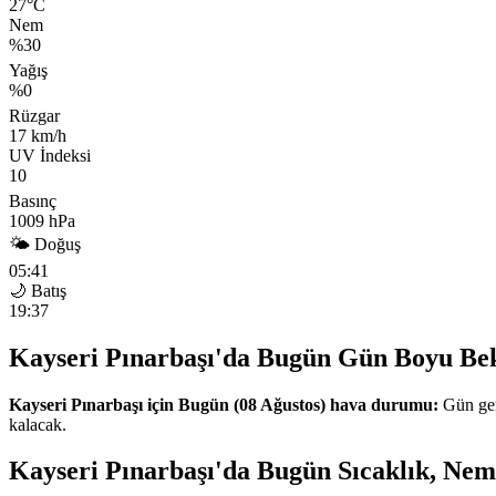
27°C
Nem
%30
Yağış
%0
Rüzgar
17 km/h
UV İndeksi
10
Basınç
1009 hPa
🌤 Doğuş
05:41
🌙 Batış
19:37
Kayseri Pınarbaşı'da Bugün Gün Boyu Be
Kayseri Pınarbaşı için Bugün (08 Ağustos) hava durumu:
Gün gen
kalacak.
Kayseri Pınarbaşı'da Bugün Sıcaklık, Nem 