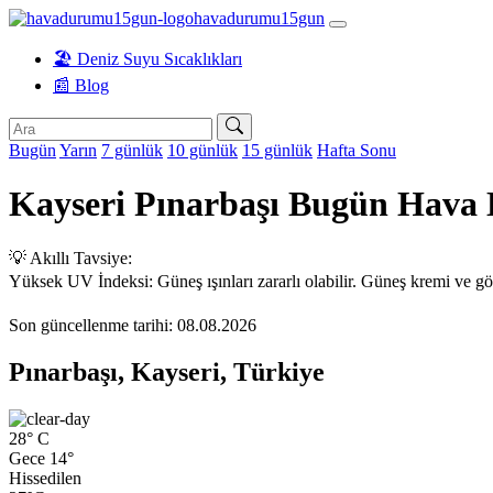
havadurumu15gun
🏖️ Deniz Suyu Sıcaklıkları
📰 Blog
Bugün
Yarın
7 günlük
10 günlük
15 günlük
Hafta Sonu
Kayseri Pınarbaşı Bugün Hava
💡 Akıllı Tavsiye:
Yüksek UV İndeksi: Güneş ışınları zararlı olabilir. Güneş kremi ve gö
Son güncellenme tarihi: 08.08.2026
Pınarbaşı, Kayseri, Türkiye
28°
C
Gece 14°
Hissedilen