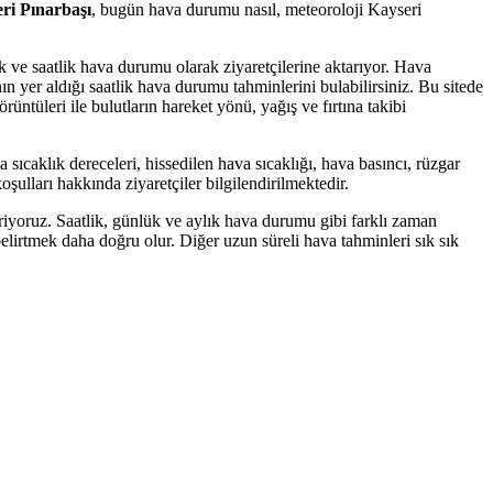
ri Pınarbaşı
, bugün hava durumu nasıl, meteoroloji Kayseri
ık ve saatlik hava durumu olarak ziyaretçilerine aktarıyor. Hava
yer aldığı saatlik hava durumu tahminlerini bulabilirsiniz. Bu sitede
rüntüleri ile bulutların hareket yönü, yağış ve fırtına takibi
sıcaklık dereceleri, hissedilen hava sıcaklığı, hava basıncı, rüzgar
oşulları hakkında ziyaretçiler bilgilendirilmektedir.
yoruz. Saatlik, günlük ve aylık hava durumu gibi farklı zaman
elirtmek daha doğru olur. Diğer uzun süreli hava tahminleri sık sık