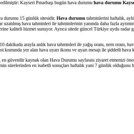
pit edilmiştir: Kayseri Pınarbaşı bugün hava durumu
hava durumu Kayse
va durumu 15 günlük sitesidir.
Hava durumu
tahminlerini haftalık, ayl
tılmış hava tahminleri ile tahminlerinin yanında daha fazla ayrıntının 
ilerine kaliteli hizmet sunuyor. Ayrıca sitede güncel Türkiye uydu radar gö
0 dakikada arayla anlık hava tahminleri ile yağış oranı, nem oranı, hava 
üst kısmında yer alan hava uyarı ikonu ve uyarı mesajı ile şiddetli hava k
en güvenilir kaynak olan Hava Durumu sayfasını ziyaret etmenizi öneri
in sürelerinden en isabetli sonuçları haftalık yani 7 günlük olduğunu b