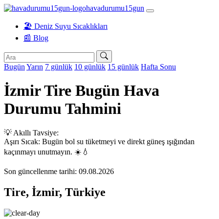
havadurumu15gun
🏖️ Deniz Suyu Sıcaklıkları
📰 Blog
Bugün
Yarın
7 günlük
10 günlük
15 günlük
Hafta Sonu
İzmir Tire Bugün Hava
Durumu Tahmini
💡 Akıllı Tavsiye:
Aşırı Sıcak: Bugün bol su tüketmeyi ve direkt güneş ışığından
kaçınmayı unutmayın. ☀️💧
Son güncellenme tarihi: 09.08.2026
Tire, İzmir, Türkiye