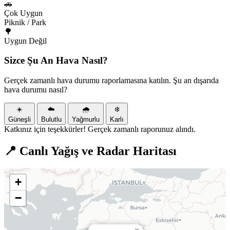
🚗
Çok Uygun
Piknik / Park
🌳
Uygun Değil
Sizce Şu An Hava Nasıl?
Gerçek zamanlı hava durumu raporlamasına katılın. Şu an dışarıda
hava durumu nasıl?
☀️
☁️
🌧️
❄️
Güneşli
Bulutlu
Yağmurlu
Karlı
Katkınız için teşekkürler! Gerçek zamanlı raporunuz alındı.
📍 Canlı Yağış ve Radar Haritası
+
−