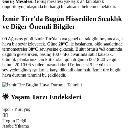
Görüş Mesafesi:
Görüş mesafesi yaklaşık 24 km olarak
öngörülüyor, ulaşımda herhangi bir aksama beklenmemektedir.
İzmir Tire'da Bugün Hissedilen Sıcaklık
ve Diğer Önemli Bilgiler
09 Ağustos günü İzmir Tire'da hava genel olarak gün boyunca açık
hava bir seyir izleyecek. Güne
20°C
ile başlarken, öğle saatlerinde
termometreler
38°C
seviyesine çıkacak. Bulut örtüsü %0 oranında
dağılım gösterirken, basınç 1007 hPa civarında sabit kalacak.
Günlük planlarınız için kritik olan gün doğumu 06:18:40 ve gün
batımı 20:10:06 saatleri arasındadır. UV indeksi 9 ile yüksek
seviyede; güneş ışınlarına karşı dikkatli olunmalı. İzmir tire bugün
hava durumu tahmini bu şekildedir.
🌟 Yaşam Tarzı Endeksleri
Spor / Yürüyüş
🏃‍♂️
Uygun Değil
Araba Yıkama