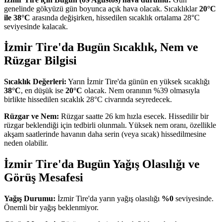
genelinde gökyüzü gün boyunca açık hava olacak. Sıcaklıklar
20°C
ile 38°C
arasında değişirken, hissedilen sıcaklık ortalama 28°C
seviyesinde kalacak.
İzmir Tire'da Bugün Sıcaklık, Nem ve
Rüzgar Bilgisi
Sıcaklık Değerleri:
Yarın İzmir Tire'da günün en yüksek sıcaklığı
38°C
, en düşük ise
20°C
olacak. Nem oranının %39 olmasıyla
birlikte hissedilen sıcaklık 28°C civarında seyredecek.
Rüzgar ve Nem:
Rüzgar saatte 26 km hızla esecek. Hissedilir bir
rüzgar beklendiği için tedbirli olunmalı. Yüksek nem oranı, özellikle
akşam saatlerinde havanın daha serin (veya sıcak) hissedilmesine
neden olabilir.
İzmir Tire'da Bugün Yağış Olasılığı ve
Görüş Mesafesi
Yağış Durumu:
İzmir Tire'da yarın yağış olasılığı
%0
seviyesinde.
Önemli bir yağış beklenmiyor.