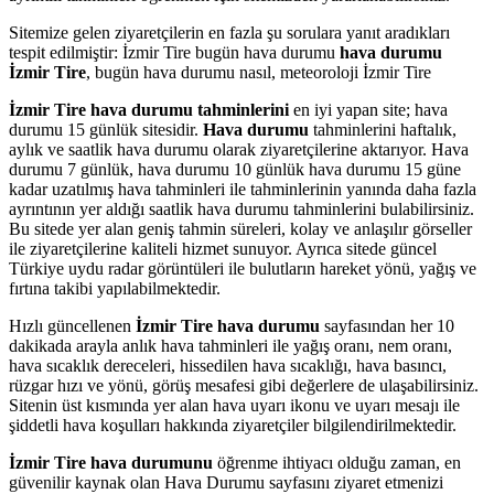
Sitemize gelen ziyaretçilerin en fazla şu sorulara yanıt aradıkları
tespit edilmiştir: İzmir Tire bugün hava durumu
hava durumu
İzmir Tire
, bugün hava durumu nasıl, meteoroloji İzmir Tire
İzmir Tire hava durumu tahminlerini
en iyi yapan site; hava
durumu 15 günlük sitesidir.
Hava durumu
tahminlerini haftalık,
aylık ve saatlik hava durumu olarak ziyaretçilerine aktarıyor. Hava
durumu 7 günlük, hava durumu 10 günlük hava durumu 15 güne
kadar uzatılmış hava tahminleri ile tahminlerinin yanında daha fazla
ayrıntının yer aldığı saatlik hava durumu tahminlerini bulabilirsiniz.
Bu sitede yer alan geniş tahmin süreleri, kolay ve anlaşılır görseller
ile ziyaretçilerine kaliteli hizmet sunuyor. Ayrıca sitede güncel
Türkiye uydu radar görüntüleri ile bulutların hareket yönü, yağış ve
fırtına takibi yapılabilmektedir.
Hızlı güncellenen
İzmir Tire hava durumu
sayfasından her 10
dakikada arayla anlık hava tahminleri ile yağış oranı, nem oranı,
hava sıcaklık dereceleri, hissedilen hava sıcaklığı, hava basıncı,
rüzgar hızı ve yönü, görüş mesafesi gibi değerlere de ulaşabilirsiniz.
Sitenin üst kısmında yer alan hava uyarı ikonu ve uyarı mesajı ile
şiddetli hava koşulları hakkında ziyaretçiler bilgilendirilmektedir.
İzmir Tire hava durumunu
öğrenme ihtiyacı olduğu zaman, en
güvenilir kaynak olan Hava Durumu sayfasını ziyaret etmenizi