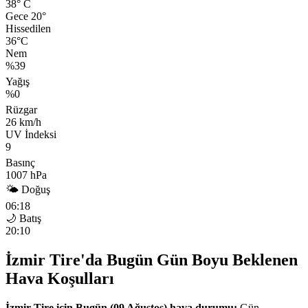
38°
C
Gece 20°
Hissedilen
36°C
Nem
%39
Yağış
%0
Rüzgar
26 km/h
UV İndeksi
9
Basınç
1007 hPa
🌤 Doğuş
06:18
🌙 Batış
20:10
İzmir Tire'da Bugün Gün Boyu Beklenen
Hava Koşulları
İzmir Tire için Bugün (09 Ağustos) hava durumu:
Gün