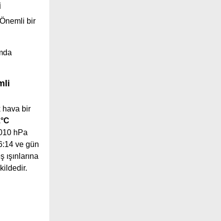
i
Önemli bir
ımda
mli
 hava bir
1°C
1010 hPa
06:14 ve gün
ş ışınlarına
ildedir.