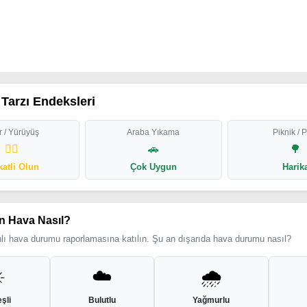
Tarzı Endeksleri
 / Yürüyüş
Araba Yıkama
Piknik / 
🏃‍♂️
🚗
🌳
katli Olun
Çok Uygun
Harik
n Hava Nasıl?
ı hava durumu raporlamasına katılın. Şu an dışarıda hava durumu nasıl?
️
☁️
🌧️
şli
Bulutlu
Yağmurlu