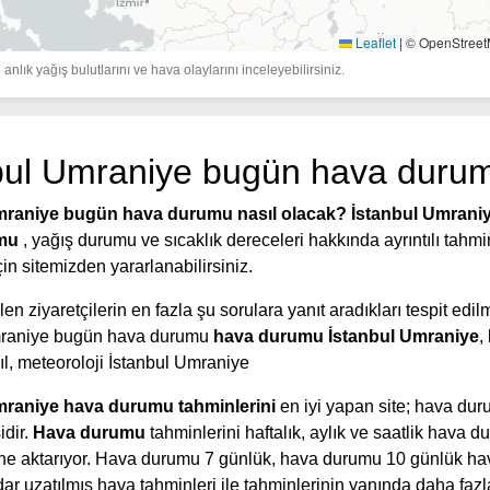
Leaflet
|
© OpenStree
anlık yağış bulutlarını ve hava olaylarını inceleyebilirsiniz.
bul Umraniye bugün hava duru
mraniye bugün hava durumu nasıl olacak?
İstanbul Umrani
umu
, yağış durumu ve sıcaklık dereceleri hakkında ayrıntılı tahmi
n sitemizden yararlanabilirsiniz.
en ziyaretçilerin en fazla şu sorulara yanıt aradıkları tespit edilm
mraniye bugün hava durumu
hava durumu İstanbul Umraniye
,
l, meteoroloji İstanbul Umraniye
mraniye hava durumu tahminlerini
en iyi yapan site; hava du
idir.
Hava durumu
tahminlerini haftalık, aylık ve saatlik hava 
rine aktarıyor. Hava durumu 7 günlük, hava durumu 10 günlük h
r uzatılmış hava tahminleri ile tahminlerinin yanında daha fazla