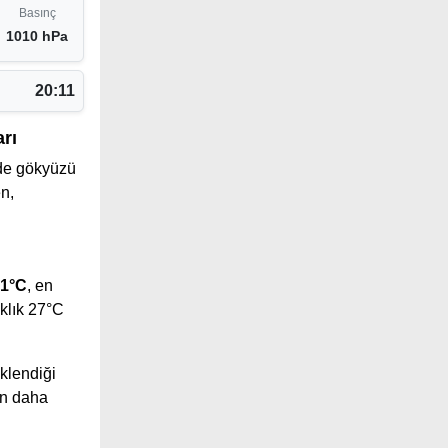
Basınç
1010 hPa
20:11
rı
de gökyüzü
n,
1°C
, en
klık 27°C
klendiği
ın daha