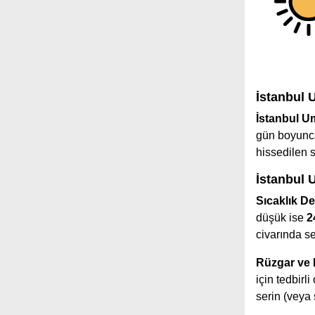
İstanbul 
İstanbul U
gün boyunca
hissedilen 
İstanbul 
Sıcaklık De
düşük ise
2
civarında s
Rüzgar ve
için tedbir
serin (veya 