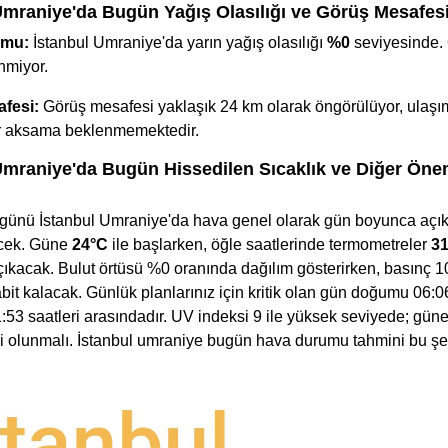
Umraniye'da Bugün Yağış Olasılığı ve Görüş Mesafes
umu:
İstanbul Umraniye'da yarın yağış olasılığı
%0
seviyesinde. 
nmiyor.
fesi:
Görüş mesafesi yaklaşık 24 km olarak öngörülüyor, ulaş
ir aksama beklenmemektedir.
Umraniye'da Bugün Hissedilen Sıcaklık ve Diğer Öne
günü İstanbul Umraniye'da hava genel olarak gün boyunca açık
ecek. Güne
24°C
ile başlarken, öğle saatlerinde termometreler
3
çıkacak. Bulut örtüsü %0 oranında dağılım gösterirken, basınç 
abit kalacak. Günlük planlarınız için kritik olan gün doğumu 06:
:53 saatleri arasındadır. UV indeksi 9 ile yüksek seviyede; güne
tli olunmalı. İstanbul umraniye bugün hava durumu tahmini bu şek