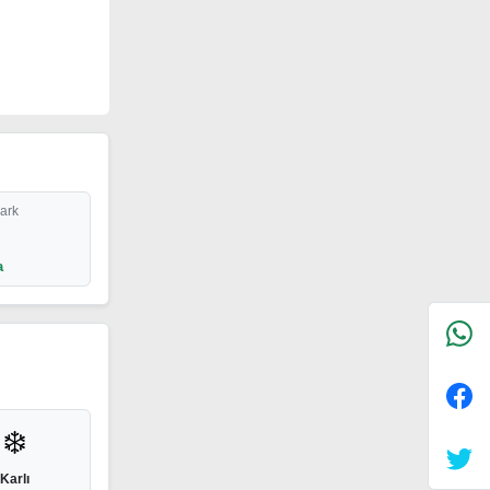
Park
a
❄️
Karlı