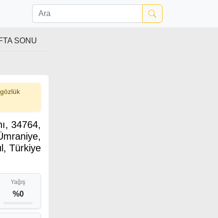
FTA SONU
 gözlük
ı, 34764,
 Ümraniye,
l, Türkiye
Yağış
%0