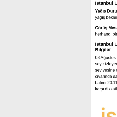
İstanbul 
Yağış Dur
yağış bekle
Görüş Mesa
herhangi b
İstanbul 
Bilgiler
08 Ağustos 
seyir izley
seviyesine 
civarında s
batımı 20:11
karşı dikka