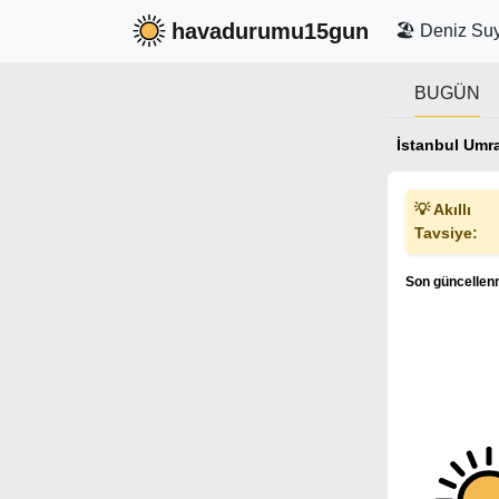
havadurumu15gun
🏖️ Deniz Suy
BUGÜN
İstanbul Umr
💡 Akıllı
Tavsiye:
Son güncellenm