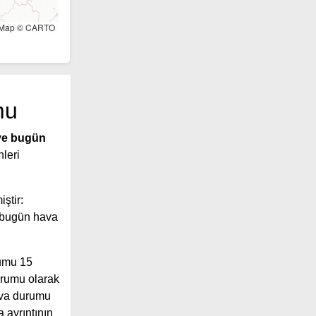
tMap © CARTO
mu
ye bugün
nleri
iştir:
 bugün hava
rumu 15
durumu olarak
ava durumu
 ayrıntının