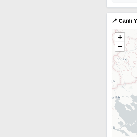
📍 Canlı 
+
−