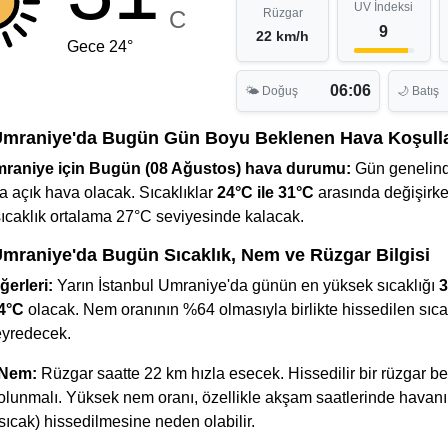
UV İndeksi
C
Rüzgar
9
22 km/h
Gece 24°
06:06
🌤 Doğuş
🌙 Batış
Umraniye'da Bugün Gün Boyu Beklenen Hava Koşulla
mraniye için Bugün (08 Ağustos) hava durumu:
Gün genelin
 açık hava olacak. Sıcaklıklar
24°C ile 31°C
arasında değişirke
sıcaklık ortalama 27°C seviyesinde kalacak.
Umraniye'da Bugün Sıcaklık, Nem ve Rüzgar Bilgisi
ğerleri:
Yarın İstanbul Umraniye'da günün en yüksek sıcaklığı
3
4°C
olacak. Nem oranının %64 olmasıyla birlikte hissedilen sıca
eyredecek.
 Nem:
Rüzgar saatte 22 km hızla esecek. Hissedilir bir rüzgar be
li olunmalı. Yüksek nem oranı, özellikle akşam saatlerinde havan
sıcak) hissedilmesine neden olabilir.