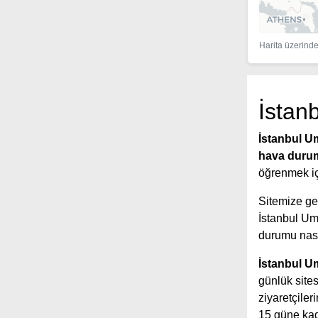
Harita üzerinde 
İstan
İstanbul U
hava dur
öğrenmek içi
Sitemize gel
İstanbul U
durumu nası
İstanbul U
günlük sites
ziyaretçile
15 güne kada