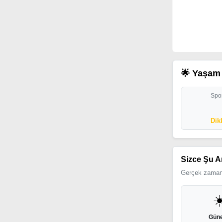
🌟 Yaşam 
Spor
Dik
Sizce Şu A
Gerçek zamanl
☀
Güne