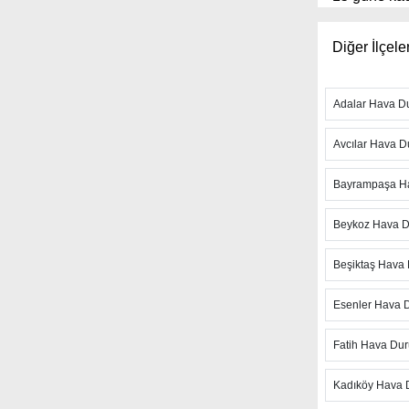
yer aldığı s
tahmin sürel
Diğer İlçele
Ayrıca sited
fırtına takib
Adalar Hava 
Hızlı günce
arayla anlık
Avcılar Hava 
hissedilen h
değerlere de
Bayrampaşa H
mesajı ile ş
Beykoz Hava 
İstanbul 
kaynak olan
Beşiktaş Hava
aylık hava 
Esenler Hava 
sayfadaki ha
olduğunu be
Fatih Hava Du
yaklaşan gü
Kadıköy Hava