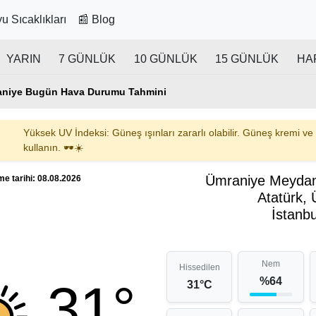
u Sıcaklıkları
📰 Blog
YARIN
7 GÜNLÜK
10 GÜNLÜK
15 GÜNLÜK
HA
aniye Bugün Hava Durumu Tahmini
Yüksek UV İndeksi: Güneş ışınları zararlı olabilir. Güneş kremi ve
kullanın. 🕶️☀️
Ümraniye Meydan
e tarihi: 08.08.2026
Atatürk,
İstanbu
Nem
Hissedilen
%64
31°
31°C