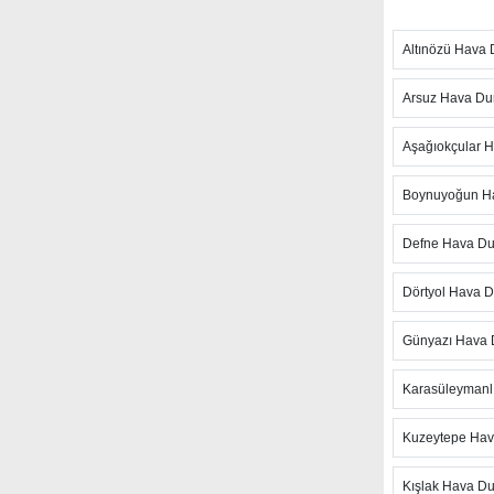
fırtına takib
Altınözü Hava
Hızlı günce
anlık hava t
Arsuz Hava D
hava sıcaklı
ulaşabilirsi
Aşağıokçular 
şiddetli hav
Boynuyoğun H
Hatay Ser
olan Hava D
Defne Hava D
durumu gibi
Dörtyol Hava 
hava tahmin
belirtmek d
Günyazı Hava
günlerde ke
Karasüleymanl
Kuzeytepe Ha
Kışlak Hava D