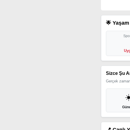
🌟 Yaşam 
Spor
Uyg
Sizce Şu A
Gerçek zamanl
☀
Güne
📍 Canlı 