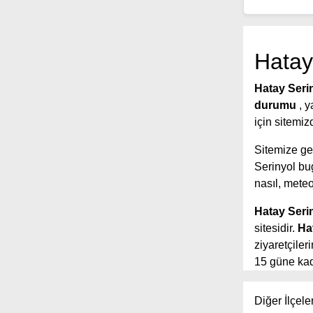
Hatay
Hatay Seri
durumu
, 
için sitemiz
Sitemize gel
Serinyol b
nasıl, meteo
Hatay Seri
sitesidir.
Ha
ziyaretçile
15 güne kada
yer aldığı s
tahmin sürel
Diğer İlçele
Ayrıca sited