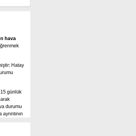
ün hava
 öğrenmek
iştir: Hatay
durumu
 15 günlük
larak
ava durumu
 ayrıntının
 geniş
 sunuyor.
önü, yağış ve