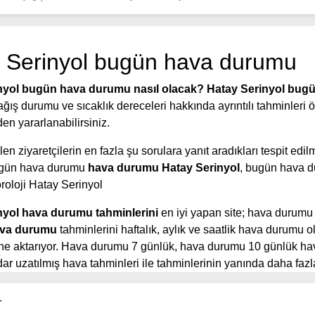
 Serinyol bugün hava durumu
nyol bugün hava durumu nasıl olacak?
Hatay Serinyol bug
yağış durumu ve sıcaklık dereceleri hakkında ayrıntılı tahminleri
den yararlanabilirsiniz.
en ziyaretçilerin en fazla şu sorulara yanıt aradıkları tespit edilm
ugün hava durumu
hava durumu Hatay Serinyol
, bugün hava 
roloji Hatay Serinyol
nyol hava durumu tahminlerini
en iyi yapan site; hava durumu
va durumu
tahminlerini haftalık, aylık ve saatlik hava durumu o
rine aktarıyor. Hava durumu 7 günlük, hava durumu 10 günlük h
r uzatılmış hava tahminleri ile tahminlerinin yanında daha fazla
aatlik hava durumu tahminlerini bulabilirsiniz. Bu sitede yer alan
eri, kolay ve anlaşılır görseller ile ziyaretçilerine kaliteli hizmet
r
e güncel Türkiye uydu radar görüntüleri ile bulutların hareket y