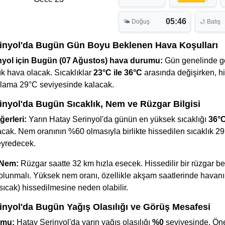
05:46
🌤 Doğuş
🌙 Batış
inyol'da Bugün Gün Boyu Beklenen Hava Koşulları
nyol için Bugün (07 Ağustos) hava durumu:
Gün genelinde g
k hava olacak. Sıcaklıklar
23°C ile 36°C
arasında değişirken, h
talama 29°C seviyesinde kalacak.
inyol'da Bugün Sıcaklık, Nem ve Rüzgar Bilgisi
ğerleri:
Yarın Hatay Serinyol'da günün en yüksek sıcaklığı
36°
cak. Nem oranının %60 olmasıyla birlikte hissedilen sıcaklık 2
eyredecek.
 Nem:
Rüzgar saatte 32 km hızla esecek. Hissedilir bir rüzgar be
li olunmalı. Yüksek nem oranı, özellikle akşam saatlerinde havan
sıcak) hissedilmesine neden olabilir.
inyol'da Bugün Yağış Olasılığı ve Görüş Mesafesi
umu:
Hatay Serinyol'da yarın yağış olasılığı
%0
seviyesinde. Öne