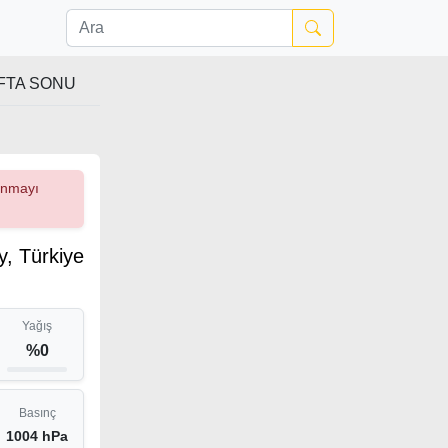
FTA SONU
çınmayı
y, Türkiye
Yağış
%0
Basınç
1004 hPa