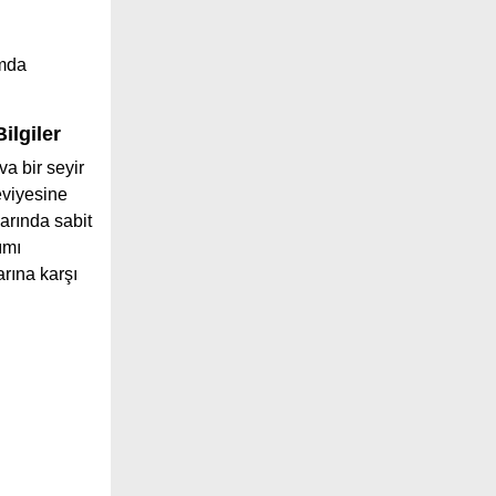
ımda
ilgiler
a bir seyir
viyesine
arında sabit
ımı
arına karşı