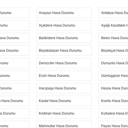
i yapılabilmektedir.
 Durumu
Anayazı Hava Durumu
Antakya Hava D
llenen
Hatay Serinyol hava durumu
sayfasından her 10 dakik
ahminleri ile yağış oranı, nem oranı, hava sıcaklık dereceleri, hi
urumu
Açıkdere Hava Durumu
Aşağı Karafakıl
ğı, hava basıncı, rüzgar hızı ve yönü, görüş mesafesi gibi değer
niz. Sitenin üst kısmında yer alan hava uyarı ikonu ve uyarı mesaj
Hava Durumu
Balıklıdere Hava Durumu
Belen Hava Dur
a koşulları hakkında ziyaretçiler bilgilendirilmektedir.
ava Durumu
Büyükdalyan Hava Durumu
Büyükçat Hava 
inyol hava durumunu
öğrenme ihtiyacı olduğu zaman, en güven
urumu sayfasını ziyaret etmenizi öneriyoruz. Saatlik, günlük ve
urumu
Denizciler Hava Durumu
Dursunlu Hava 
 farklı zaman aralıklarında hava durumuna bakabilirsiniz. Ancak
Durumu
Erzin Hava Durumu
Gümüşgöze Hav
 sürelerinden en isabetli sonuçları haftalık yani 7 günlük olduğ
aha doğru olur. Diğer uzun süreli hava tahminleri sık sık değişe
 Durumu
Hacıpaşa Hava Durumu
Hassa Hava Du
sinleşmektedir.
ı Hava Durumu
Kastal Hava Durumu
Kumlu Hava Du
va Durumu
Kırıkhan Hava Durumu
Kızkalesi Hava 
urumu
Mahmutlar Hava Durumu
Payas Hava Dur