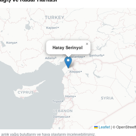
×
Hatay Serinyol
Leaflet
|
© OpenStree
anlık yağış bulutlarını ve hava olaylarını inceleyebilirsiniz.