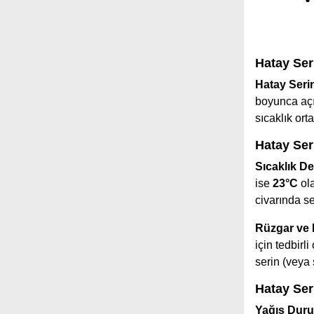
Hatay Ser
Hatay Seri
boyunca açı
sıcaklık or
Hatay Ser
Sıcaklık De
ise
23°C
ola
civarında s
Rüzgar ve
için tedbir
serin (veya 
Hatay Ser
Yağış Dur