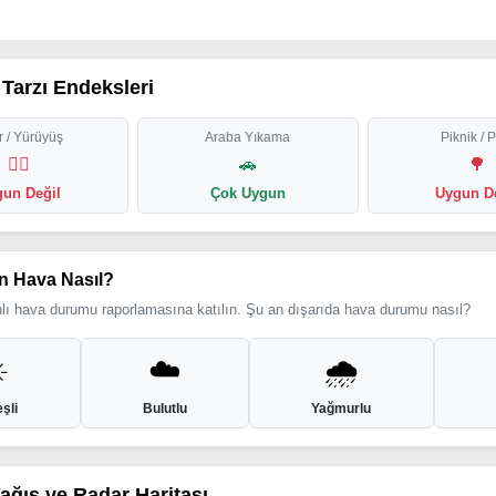
Tarzı Endeksleri
 / Yürüyüş
Araba Yıkama
Piknik / 
🏃‍♂️
🚗
🌳
un Değil
Çok Uygun
Uygun D
n Hava Nasıl?
ı hava durumu raporlamasına katılın. Şu an dışarıda hava durumu nasıl?
️
☁️
🌧️
şli
Bulutlu
Yağmurlu
Yağış ve Radar Haritası