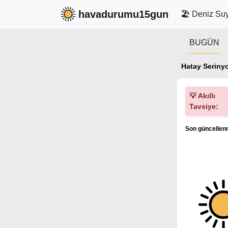
havadurumu15gun
🏖️ Deniz Suy
BUGÜN
Hatay Seriny
💡 Akıllı
Tavsiye:
Son güncellenm