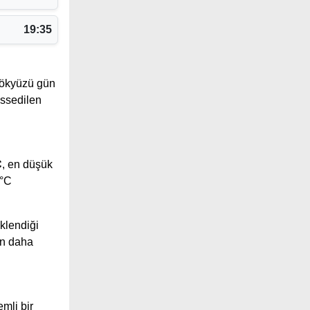
19:35
ökyüzü gün
issedilen
C
, en düşük
9°C
klendiği
ın daha
mli bir