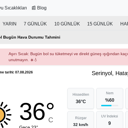
u Sıcaklıkları
📰 Blog
YARIN
7 GÜNLÜK
10 GÜNLÜK
15 GÜNLÜK
HA
ol Bugün Hava Durumu Tahmini
Aşırı Sıcak: Bugün bol su tüketmeyi ve direkt güneş ışığından ka
unutmayın. ☀️💧
Serinyol, Hata
e tarihi: 07.08.2026
Nem
Hissedilen
%60
36°
36°C
UV İndeksi
C
Rüzgar
9
32 km/h
Gece 23°