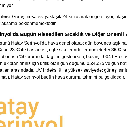
nmiyor.
fesi:
Görüş mesafesi yaklaşık 24 km olarak öngörülüyor, ulaş
ir aksama beklenmemektedir.
inyol'da Bugün Hissedilen Sıcaklık ve Diğer Önemli B
günü Hatay Serinyol'da hava genel olarak gün boyunca açık hav
 Güne
23°C
ile başlarken, öğle saatlerinde termometreler
36°C
se
lut örtüsü %0 oranında dağılım gösterirken, basınç 1004 hPa civ
nlük planlarınız için kritik olan gün doğumu 05:46:25 ve gün bat
tleri arasındadır. UV indeksi 9 ile yüksek seviyede; güneş ışınl
unmalı. Hatay serinyol bugün hava durumu tahmini bu şekildedir.