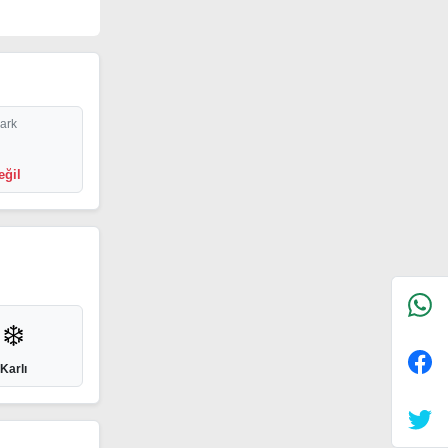
Park
eğil
❄️
Karlı