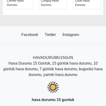
Çermik Hava
Çüngüş Hava
Çınar Hava
aralıklarında hava durumuna bakabilirsiniz. Ancak
Durumu
Durumu
Durumu
sayfadaki hava tahmin sürelerinden en isabetli
sonuçları haftalık yani 7 günlük olduğunu belirtmek
daha doğru olur. Diğer uzun süreli hava tahminleri sık
sık değişerek yaklaşan günlerde kesinleşmektedir.
Facebook
Twitter
İnstagram
HAVADURUMU15GUN
Hava Durumu 15 Günlük, 15 günlük hava durumu, 10
günlük hava durumu, 7 günlük hava durumu, bugunkü hava
durumu, yarinki hava durumu
hava durumu 15 gunluk