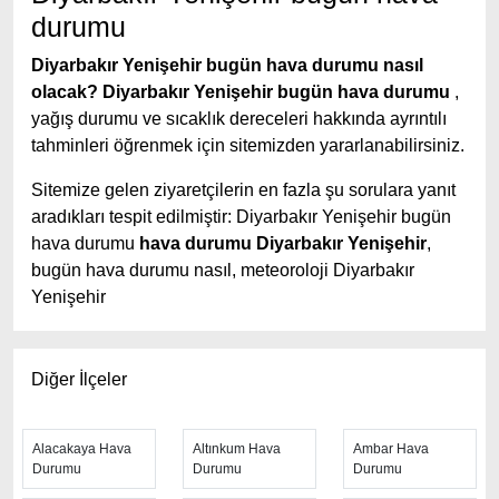
durumu
Diyarbakır Yenişehir bugün hava durumu nasıl
olacak?
Diyarbakır Yenişehir bugün hava durumu
,
yağış durumu ve sıcaklık dereceleri hakkında ayrıntılı
tahminleri öğrenmek için sitemizden yararlanabilirsiniz.
Sitemize gelen ziyaretçilerin en fazla şu sorulara yanıt
aradıkları tespit edilmiştir: Diyarbakır Yenişehir bugün
hava durumu
hava durumu Diyarbakır Yenişehir
,
bugün hava durumu nasıl, meteoroloji Diyarbakır
Yenişehir
Diyarbakır Yenişehir hava durumu tahminlerini
en
iyi yapan site; hava durumu 15 günlük sitesidir.
Hava
Diğer İlçeler
durumu
tahminlerini haftalık, aylık ve saatlik hava
durumu olarak ziyaretçilerine aktarıyor. Hava durumu 7
günlük, hava durumu 10 günlük hava durumu 15 güne
Alacakaya Hava
Altınkum Hava
Ambar Hava
Durumu
Durumu
Durumu
kadar uzatılmış hava tahminleri ile tahminlerinin