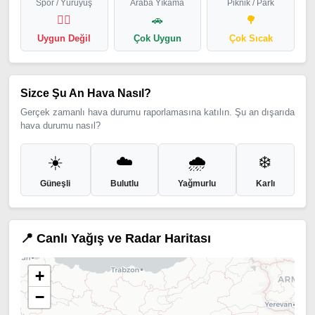
Spor / Yürüyüş
Araba Yıkama
Piknik / Park
🏃‍♂️
🚗
🌳
Uygun Değil
Çok Uygun
Çok Sıcak
Sizce Şu An Hava Nasıl?
Gerçek zamanlı hava durumu raporlamasına katılın. Şu an dışarıda
hava durumu nasıl?
☀️
☁️
🌧️
❄️
Güneşli
Bulutlu
Yağmurlu
Karlı
📍 Canlı Yağış ve Radar Haritası
+
−