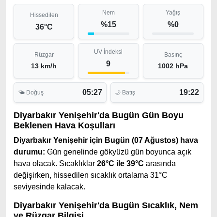
Nem
Yağış
Hissedilen
%15
%0
36°C
UV İndeksi
Rüzgar
Basınç
9
13 km/h
1002 hPa
05:27
19:22
🌤 Doğuş
🌙 Batış
Diyarbakır Yenişehir'da Bugün Gün Boyu
Beklenen Hava Koşulları
Diyarbakır Yenişehir için Bugün (07 Ağustos) hava
durumu:
Gün genelinde gökyüzü gün boyunca açık
hava olacak. Sıcaklıklar
26°C ile 39°C
arasında
değişirken, hissedilen sıcaklık ortalama 31°C
seviyesinde kalacak.
Diyarbakır Yenişehir'da Bugün Sıcaklık, Nem
ve Rüzgar Bilgisi