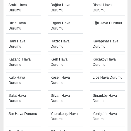
yanında daha fazla ayrıntının yer aldığı saatlik hava
Aralık Hava
Bağlar Hava
Bismil Hava
durumu tahminlerini bulabilirsiniz. Bu sitede yer alan
Durumu
Durumu
Durumu
geniş tahmin süreleri, kolay ve anlaşılır görseller ile
ziyaretçilerine kaliteli hizmet sunuyor. Ayrıca sitede
Dicle Hava
Ergani Hava
Eğil Hava Durumu
güncel Türkiye uydu radar görüntüleri ile bulutların
Durumu
Durumu
hareket yönü, yağış ve fırtına takibi yapılabilmektedir.
Hani Hava
Hazro Hava
Kayapınar Hava
Durumu
Durumu
Durumu
Hızlı güncellenen
Diyarbakır Yenişehir hava durumu
sayfasından her 10 dakikada arayla anlık hava
Kazancı Hava
Kerh Hava
Kocaköy Hava
tahminleri ile yağış oranı, nem oranı, hava sıcaklık
Durumu
Durumu
Durumu
dereceleri, hissedilen hava sıcaklığı, hava basıncı,
rüzgar hızı ve yönü, görüş mesafesi gibi değerlere de
Kulp Hava
Köseli Hava
Lice Hava Durumu
ulaşabilirsiniz. Sitenin üst kısmında yer alan hava uyarı
Durumu
Durumu
ikonu ve uyarı mesajı ile şiddetli hava koşulları
Salat Hava
Silvan Hava
Sinanköy Hava
hakkında ziyaretçiler bilgilendirilmektedir.
Durumu
Durumu
Durumu
Diyarbakır Yenişehir hava durumunu
öğrenme
Sur Hava Durumu
Yaprakbaşı Hava
Yenişehir Hava
ihtiyacı olduğu zaman, en güvenilir kaynak olan Hava
Durumu
Durumu
Durumu sayfasını ziyaret etmenizi öneriyoruz. Saatlik,
günlük ve aylık hava durumu gibi farklı zaman