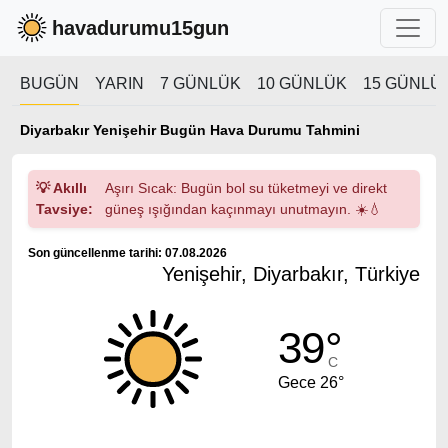
havadurumu15gun
BUGÜN
YARIN
7 GÜNLÜK
10 GÜNLÜK
15 GÜNLÜ
Diyarbakır Yenişehir Bugün Hava Durumu Tahmini
💡 Akıllı
Aşırı Sıcak: Bugün bol su tüketmeyi ve direkt
Tavsiye:
güneş ışığından kaçınmayı unutmayın. ☀️💧
Son güncellenme tarihi: 07.08.2026
Yenişehir, Diyarbakır, Türkiye
39°
C
Gece 26°