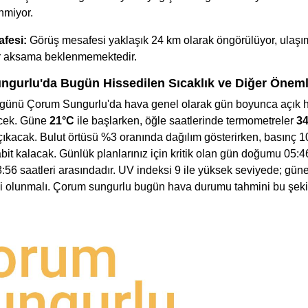
nmiyor.
fesi:
Görüş mesafesi yaklaşık 24 km olarak öngörülüyor, ulaş
ir aksama beklenmemektedir.
gurlu'da Bugün Hissedilen Sıcaklık ve Diğer Önemli
günü Çorum Sungurlu'da hava genel olarak gün boyunca açık h
ecek. Güne
21°C
ile başlarken, öğle saatlerinde termometreler
3
çıkacak. Bulut örtüsü %3 oranında dağılım gösterirken, basınç 
abit kalacak. Günlük planlarınız için kritik olan gün doğumu 05:
:56 saatleri arasındadır. UV indeksi 9 ile yüksek seviyede; güne
tli olunmalı. Çorum sungurlu bugün hava durumu tahmini bu şekil