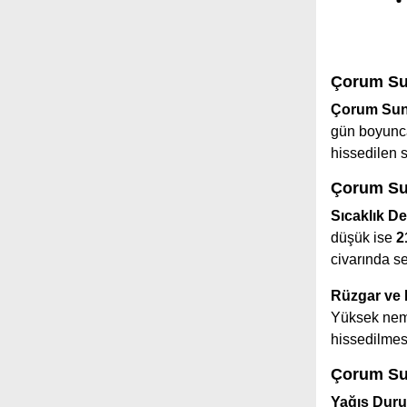
Çorum Su
Çorum Sung
gün boyunca
hissedilen 
Çorum Sun
Sıcaklık De
düşük ise
2
civarında s
Rüzgar ve
Yüksek nem 
hissedilmes
Çorum Sun
Yağış Dur