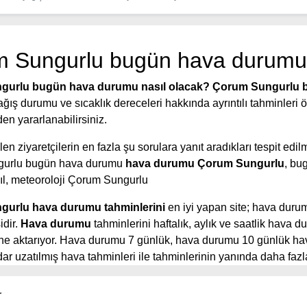
 Sungurlu bugün hava durumu
gurlu bugün hava durumu nasıl olacak?
Çorum Sungurlu 
yağış durumu ve sıcaklık dereceleri hakkında ayrıntılı tahminleri
den yararlanabilirsiniz.
en ziyaretçilerin en fazla şu sorulara yanıt aradıkları tespit edilm
urlu bugün hava durumu
hava durumu Çorum Sungurlu
, bu
l, meteoroloji Çorum Sungurlu
urlu hava durumu tahminlerini
en iyi yapan site; hava duru
idir.
Hava durumu
tahminlerini haftalık, aylık ve saatlik hava 
rine aktarıyor. Hava durumu 7 günlük, hava durumu 10 günlük h
r uzatılmış hava tahminleri ile tahminlerinin yanında daha fazla
aatlik hava durumu tahminlerini bulabilirsiniz. Bu sitede yer alan
eri, kolay ve anlaşılır görseller ile ziyaretçilerine kaliteli hizmet
r
e güncel Türkiye uydu radar görüntüleri ile bulutların hareket y