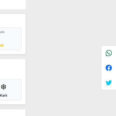
Park
cak
❄️
Karlı