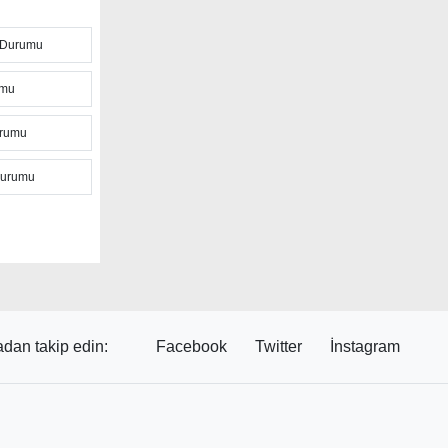
 Durumu
ikada arayla
ssedilen
umu
lere de
ı ile
urumu
Durumu
enilir
ünlük ve
iniz. Ancak
lük
ık değişerek
dan takip edin:
Facebook
Twitter
İnstagram