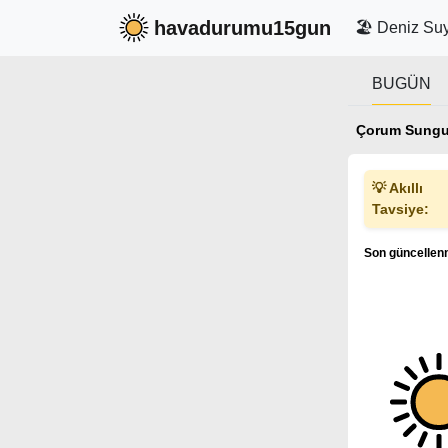
havadurumu15gun
🏖️ Deniz Suy
BUGÜN
Çorum Sungu
💡 Akıllı
Tavsiye:
Son güncellenm