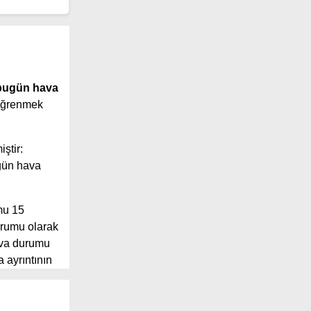
bugün hava
 öğrenmek
iştir:
gün hava
mu 15
durumu olarak
ava durumu
 ayrıntının
 geniş
 sunuyor.
önü, yağış ve