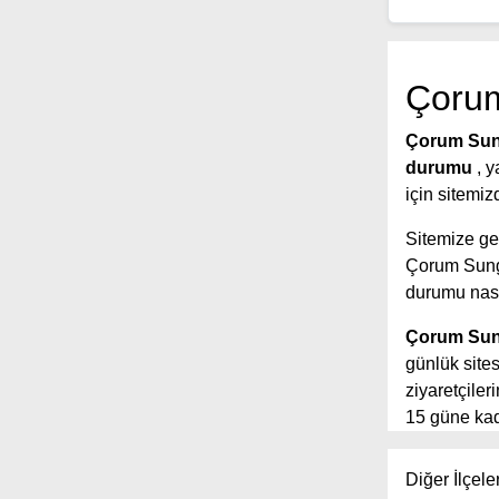
Çorum
Çorum Sun
durumu
, 
için sitemiz
Sitemize gel
Çorum Sung
durumu nası
Çorum Sung
günlük sites
ziyaretçile
15 güne kada
yer aldığı s
tahmin sürel
Diğer İlçele
Ayrıca sited