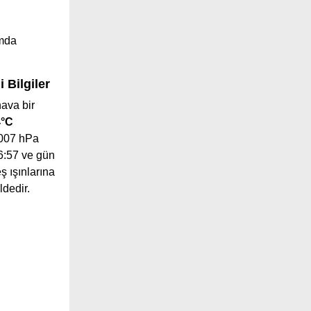
ımda
 Bilgiler
ava bir
4°C
1007 hPa
46:57 ve gün
ş ışınlarına
dedir.