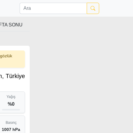
FTA SONU
 gözlük
, Türkiye
Yağış
%0
Basınç
1007 hPa