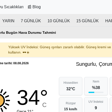
u Sıcaklıkları
📰 Blog
YARIN
7 GÜNLÜK
10 GÜNLÜK
15 GÜNLÜK
HA
rlu Bugün Hava Durumu Tahmini
Yüksek UV İndeksi: Güneş ışınları zararlı olabilir. Güneş kremi ve
kullanın. 🕶️☀️
Sungurlu, Çorum
e tarihi: 08.08.2026
Nem
Hissedilen
%38
34°
32°C
UV İndeksi
C
Rüzgar
9
15 km/h
Gece 21°