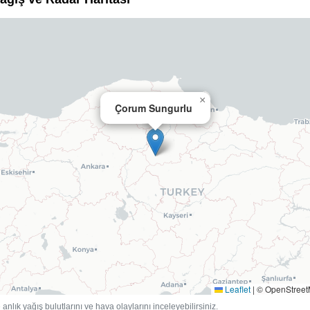
×
Çorum Sungurlu
Leaflet
|
© OpenStree
anlık yağış bulutlarını ve hava olaylarını inceleyebilirsiniz.