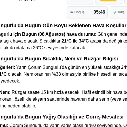
05:46
🌤 Doğuş
🌙 Batış
ngurlu'da Bugün Gün Boyu Beklenen Hava Koşullar
urlu için Bugün (08 Ağustos) hava durumu:
Gün genelinde
 açık hava olacak. Sıcaklıklar
21°C ile 34°C
arasında değişirke
sıcaklık ortalama 26°C seviyesinde kalacak.
gurlu'da Bugün Sıcaklık, Nem ve Rüzgar Bilgisi
ğerleri:
Yarın Çorum Sungurlu'da günün en yüksek sıcaklığı
34
1°C
olacak. Nem oranının %38 olmasıyla birlikte hissedilen sıca
eyredecek.
 Nem:
Rüzgar saatte 15 km hızla esecek. Hafif esintili bir hava b
oranı, özellikle akşam saatlerinde havanın daha serin (veya sı
ine neden olabilir.
gurlu'da Bugün Yağış Olasılığı ve Görüş Mesafesi
umu:
Çorum Sungurlu'da yarın yağış olasılığı
%0
seviyesinde. Ö