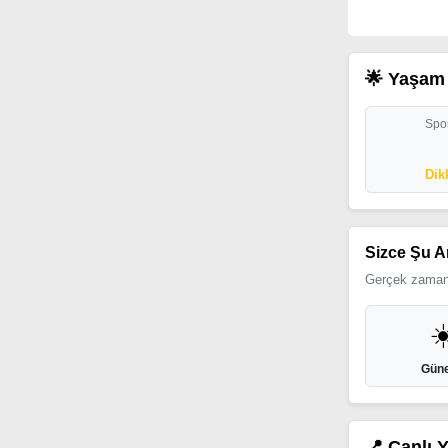
🌟 Yaşam 
Spor
Dik
Sizce Şu A
Gerçek zamanl
☀
Güne
📍 Canlı 