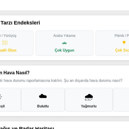
Tarzı Endeksleri
 / Yürüyüş
Araba Yıkama
Piknik / 
🏃‍♂️
🚗
🌳
katli Olun
Çok Uygun
Çok Sı
n Hava Nasıl?
ı hava durumu raporlamasına katılın. Şu an dışarıda hava durumu nasıl?
️
☁️
🌧️
şli
Bulutlu
Yağmurlu
Yağış ve Radar Haritası