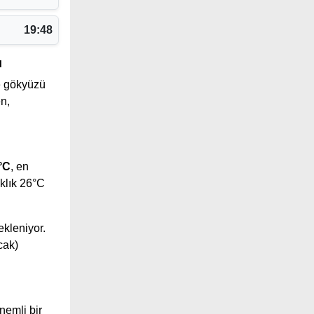
19:48
ı
 gökyüzü
n,
°C
, en
klık 26°C
ekleniyor.
cak)
nemli bir