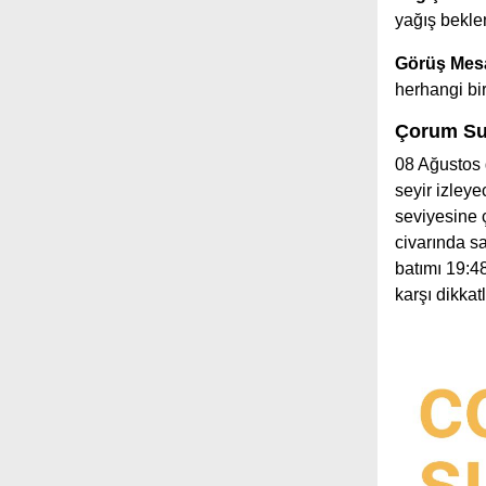
yağış bekle
Görüş Mesa
herhangi b
Çorum Sun
08 Ağustos 
seyir izley
seviyesine 
civarında s
batımı 19:48
karşı dikka