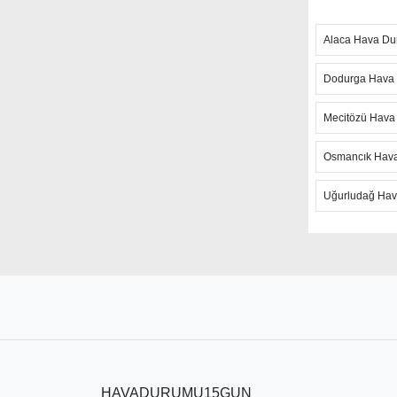
fırtına takib
Alaca Hava D
Hızlı günce
anlık hava t
Dodurga Hava
hava sıcaklı
ulaşabilirsi
Mecitözü Hav
şiddetli hav
Osmancık Hav
Çorum Sun
kaynak olan
Uğurludağ Ha
aylık hava 
sayfadaki ha
olduğunu be
yaklaşan gü
HAVADURUMU15GUN