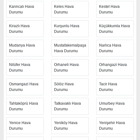
rüzgar hızı ve yönü, görüş mesafesi gibi değerlere de
Karıncalı Hava
Keles Hava
Kestel Hava
Durumu
Durumu
Durumu
ulaşabilirsiniz. Sitenin üst kısmında yer alan hava uyarı
ikonu ve uyarı mesajı ile şiddetli hava koşulları
Kirazlı Hava
Kurşunlu Hava
Küçükkumla Hava
hakkında ziyaretçiler bilgilendirilmektedir.
Durumu
Durumu
Durumu
Bursa Cerrah hava durumunu
öğrenme ihtiyacı
Mudanya Hava
Mustafakemalpaşa
Narlıca Hava
olduğu zaman, en güvenilir kaynak olan Hava Durumu
Durumu
Hava Durumu
Durumu
sayfasını ziyaret etmenizi öneriyoruz. Saatlik, günlük ve
aylık hava durumu gibi farklı zaman aralıklarında hava
Nilüfer Hava
Orhaneli Hava
Orhangazi Hava
Durumu
Durumu
Durumu
durumuna bakabilirsiniz. Ancak sayfadaki hava tahmin
sürelerinden en isabetli sonuçları haftalık yani 7 günlük
Osmangazi Hava
Sölöz Hava
Tacir Hava
olduğunu belirtmek daha doğru olur. Diğer uzun süreli
Durumu
Durumu
Durumu
hava tahminleri sık sık değişerek yaklaşan günlerde
kesinleşmektedir.
Tahtaköprü Hava
Tatkavaklı Hava
Umurbey Hava
Durumu
Durumu
Durumu
Yenice Hava
Yeniköy Hava
Yenişehir Hava
Durumu
Durumu
Durumu