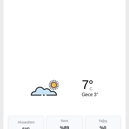
7°
C
Gece 3°
Nem
Yağış
Hissedilen
%89
%0