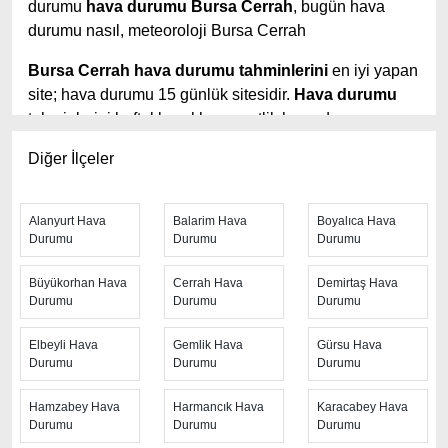
durumu
hava durumu Bursa Cerrah
, bugün hava
durumu nasıl, meteoroloji Bursa Cerrah
Bursa Cerrah hava durumu tahminlerini
en iyi yapan
site; hava durumu 15 günlük sitesidir.
Hava durumu
tahminlerini haftalık, aylık ve saatlik hava durumu
olarak ziyaretçilerine aktarıyor. Hava durumu 7 günlük,
Diğer İlçeler
hava durumu 10 günlük hava durumu 15 güne kadar
uzatılmış hava tahminleri ile tahminlerinin yanında
daha fazla ayrıntının yer aldığı saatlik hava durumu
Alanyurt Hava
Balarim Hava
Boyalıca Hava
tahminlerini bulabilirsiniz. Bu sitede yer alan geniş
Durumu
Durumu
Durumu
tahmin süreleri, kolay ve anlaşılır görseller ile
Büyükorhan Hava
Cerrah Hava
Demirtaş Hava
ziyaretçilerine kaliteli hizmet sunuyor. Ayrıca sitede
Durumu
Durumu
Durumu
güncel Türkiye uydu radar görüntüleri ile bulutların
hareket yönü, yağış ve fırtına takibi yapılabilmektedir.
Elbeyli Hava
Gemlik Hava
Gürsu Hava
Durumu
Durumu
Durumu
Hızlı güncellenen
Bursa Cerrah hava durumu
sayfasından her 10 dakikada arayla anlık hava
Hamzabey Hava
Harmancık Hava
Karacabey Hava
tahminleri ile yağış oranı, nem oranı, hava sıcaklık
Durumu
Durumu
Durumu
dereceleri, hissedilen hava sıcaklığı, hava basıncı,