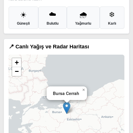
☀️
☁️
🌧️
❄️
Güneşli
Bulutlu
Yağmurlu
Karlı
📍 Canlı Yağış ve Radar Haritası
+
−
×
Bursa Cerrah