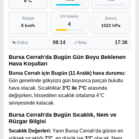
6°C
UV İndeksi
Rüzgar
Basınç
4
8 km/h
1022 hPa
08:14
17:36
🌤 Doğuş
🌙 Batış
Bursa Cerrah'da Bugün Gün Boyu Beklenen
Hava Koşulları
Bursa Cerrah için Bugün (11 Aralık) hava durumu:
Gün genelinde gökyüzü gün boyunca parçalı bulutlu
hava olacak. Sıcaklıklar
3°C ile 7°C
arasında
değişirken, hissedilen sıcaklık ortalama 4°C
seviyesinde kalacak.
Bursa Cerrah'da Bugün Sıcaklık, Nem ve
Rüzgar Bilgisi
Sıcaklık Değerleri:
Yarın Bursa Cerrah'da günün en
yüksek sıcaklığı
7°C
, en düşük ise
3°C
olacak. Nem