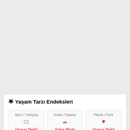
🌟 Yaşam Tarzı Endeksleri
Spor / Yürüyüş
Araba Yıkama
Piknik / Park
🏃‍♂️
🚗
🌳
Uygun Değil
Yağış Riski
Uygun Değil