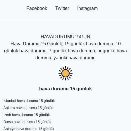
sonuçları haftalık yani 7 günlük olduğunu belirtmek
Facebook
Twitter
İnstagram
daha doğru olur. Diğer uzun süreli hava tahminleri sık
sık değişerek yaklaşan günlerde kesinleşmektedir.
HAVADURUMU15GUN
Hava Durumu 15 Günlük, 15 günlük hava durumu, 10
günlük hava durumu, 7 günlük hava durumu, bugunkü hava
durumu, yarinki hava durumu
hava durumu 15 gunluk
İstanbul hava durumu 15 günlük
Ankara hava durumu 15 günlük
İzmir hava durumu 15 günlük
Bursa hava durumu 15 günlük
Antalya hava durumu 15 günlük