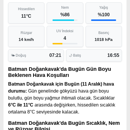
Nem
Yağış
Hissedilen
%86
%100
11°C
UV İndeksi
Rüzgar
Basınç
4
14 km/h
1018 hPa
07:21
16:55
🌤 Doğuş
🌙 Batış
Batman Doğankavak'da Bugün Gün Boyu
Beklenen Hava Koşulları
Batman Doğankavak için Bugün (11 Aralık) hava
durumu:
Gün genelinde gökyüzü hava gün boyu
bulutlu, gün boyu yağmur ihtimali olacak. Sıcaklıklar
6°C ile 11°C
arasında değişirken, hissedilen sıcaklık
ortalama 8°C seviyesinde kalacak.
Batman Doğankavak'da Bugün Sıcaklık, Nem
ve Rüzgar Bilgisi