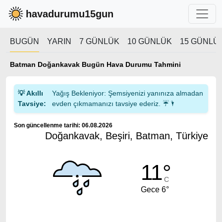
havadurumu15gun
BUGÜN
YARIN
7 GÜNLÜK
10 GÜNLÜK
15 GÜNLÜ
Batman Doğankavak Bugün Hava Durumu Tahmini
💡 Akıllı
Yağış Bekleniyor: Şemsiyenizi yanınıza almadan
Tavsiye:
evden çıkmamanızı tavsiye ederiz. ☔🌂
Son güncellenme tarihi: 06.08.2026
Doğankavak, Beşiri, Batman, Türkiye
11°
C
Gece 6°