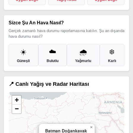
Sizce Şu An Hava Nasıl?
Gerçek zamanlı hava durumu raporlamasına katılın. Şu an dışarıda
hava durumu nasıl?
☀️
☁️
🌧️
❄️
Güneşli
Bulutlu
Yağmurlu
Karlı
📍 Canlı Yağış ve Radar Haritası
+
−
×
Batman Doğankavak