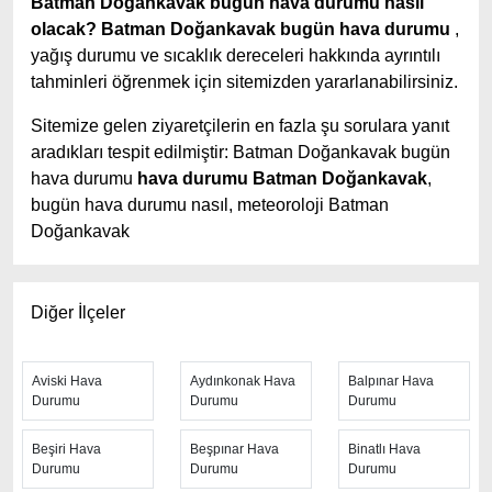
Batman Doğankavak bugün hava durumu nasıl
olacak?
Batman Doğankavak bugün hava durumu
,
yağış durumu ve sıcaklık dereceleri hakkında ayrıntılı
tahminleri öğrenmek için sitemizden yararlanabilirsiniz.
Sitemize gelen ziyaretçilerin en fazla şu sorulara yanıt
aradıkları tespit edilmiştir: Batman Doğankavak bugün
hava durumu
hava durumu Batman Doğankavak
,
bugün hava durumu nasıl, meteoroloji Batman
Doğankavak
Batman Doğankavak hava durumu tahminlerini
en
iyi yapan site; hava durumu 15 günlük sitesidir.
Hava
Diğer İlçeler
durumu
tahminlerini haftalık, aylık ve saatlik hava
durumu olarak ziyaretçilerine aktarıyor. Hava durumu 7
günlük, hava durumu 10 günlük hava durumu 15 güne
Aviski Hava
Aydınkonak Hava
Balpınar Hava
Durumu
Durumu
Durumu
kadar uzatılmış hava tahminleri ile tahminlerinin
yanında daha fazla ayrıntının yer aldığı saatlik hava
Beşiri Hava
Beşpınar Hava
Binatlı Hava
durumu tahminlerini bulabilirsiniz. Bu sitede yer alan
Durumu
Durumu
Durumu
geniş tahmin süreleri, kolay ve anlaşılır görseller ile