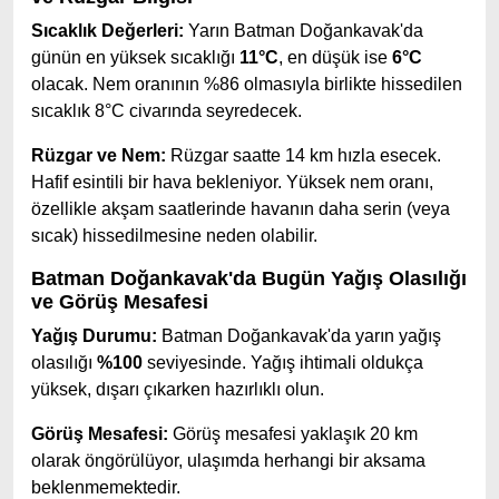
Sıcaklık Değerleri:
Yarın Batman Doğankavak'da
günün en yüksek sıcaklığı
11°C
, en düşük ise
6°C
olacak. Nem oranının %86 olmasıyla birlikte hissedilen
sıcaklık 8°C civarında seyredecek.
Rüzgar ve Nem:
Rüzgar saatte 14 km hızla esecek.
Hafif esintili bir hava bekleniyor. Yüksek nem oranı,
özellikle akşam saatlerinde havanın daha serin (veya
sıcak) hissedilmesine neden olabilir.
Batman Doğankavak'da Bugün Yağış Olasılığı
ve Görüş Mesafesi
Yağış Durumu:
Batman Doğankavak'da yarın yağış
olasılığı
%100
seviyesinde. Yağış ihtimali oldukça
yüksek, dışarı çıkarken hazırlıklı olun.
Görüş Mesafesi:
Görüş mesafesi yaklaşık 20 km
olarak öngörülüyor, ulaşımda herhangi bir aksama
beklenmemektedir.